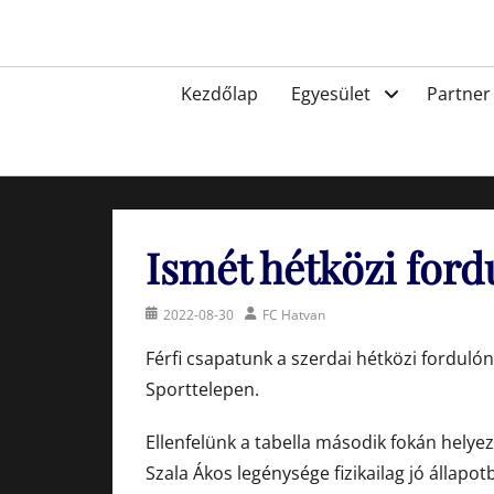
Skip
to
Egyesület a hatvani labdarúgásért, sportért!
content
Primary
Kezdőlap
Egyesület
Partner
menu
Ismét hétközi ford
Posted
Author
2022-08-30
FC Hatvan
on
Férfi csapatunk a szerdai hétközi forduló
Sporttelepen.
Ellenfelünk a tabella második fokán helyezk
Szala Ákos legénysége fizikailag jó állap