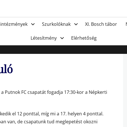
FC Hat
 intézmények
Szurkolóknak
XI. Bosch tábor
Létesítmény
Elérhetőség
uló
n a Putnok FC csapatát fogadja 17:30-kor a Népkerti
edik el 12 ponttal, míg mi a 17. helyen 4 ponttal.
otban van, de csapatunk tud meglepetést okozni