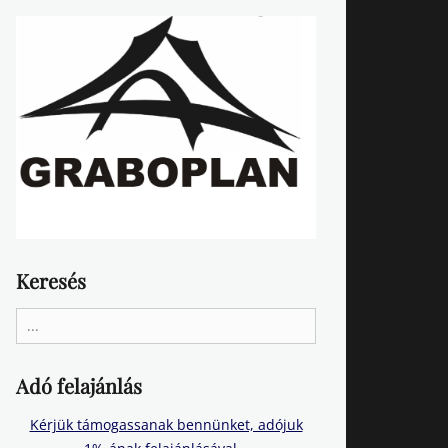
Keresés
Search
for:
Adó felajánlás
Kérjük támogassanak bennünket, adójuk