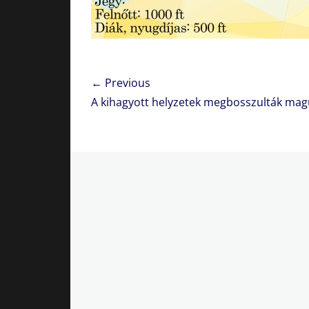
Bejegyzés
← Previous
navigáció
Previous
A kihagyott helyzetek megbosszulták mag
post: