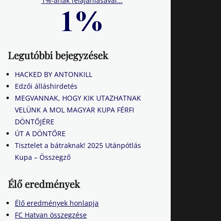
1%-ának felajánlásával...
Legutóbbi bejegyzések
HACKED BY ANTONKILL
Edzői álláshirdetés
MEGVANNAK, HOGY KIK UTAZHATNAK
VELÜNK A MOL MAGYAR KUPA FÉRFI
DÖNTŐJÉRE
ÚT A DÖNTŐRE
Tisztelet a bátraknak! 2025 Utánpótlás
Kupa – Összegző
Élő eredmények
Élő eredmények honlapja
FC Hatvan összegzése