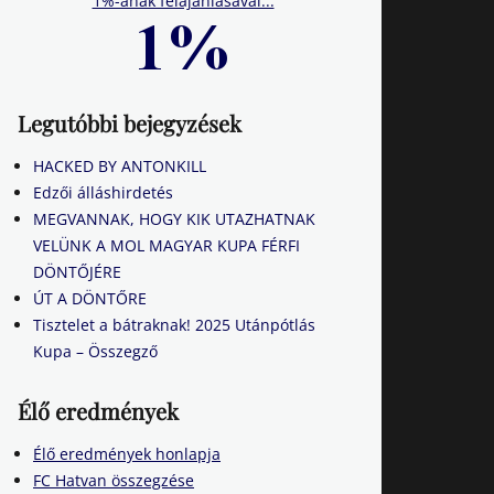
1%-ának felajánlásával...
Legutóbbi bejegyzések
HACKED BY ANTONKILL
Edzői álláshirdetés
MEGVANNAK, HOGY KIK UTAZHATNAK
VELÜNK A MOL MAGYAR KUPA FÉRFI
DÖNTŐJÉRE
ÚT A DÖNTŐRE
Tisztelet a bátraknak! 2025 Utánpótlás
Kupa – Összegző
Élő eredmények
Élő eredmények honlapja
FC Hatvan összegzése