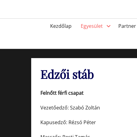
Skip
to
Egyesület a hatvani labdarúgásért, sportért!
content
Primary
Kezdőlap
Egyesület
Partner
menu
Edzői stáb
Felnőtt férfi csapat
Vezetőedző: Szabó Zoltán
Kapusedző: Rézsó Péter