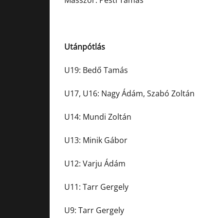
Masszőr: Pesti Tamás
Utánpótlás
U19: Bedő Tamás
U17, U16: Nagy Ádám, Szabó Zoltán
U14: Mundi Zoltán
U13: Minik Gábor
U12: Varju Ádám
U11: Tarr Gergely
U9: Tarr Gergely