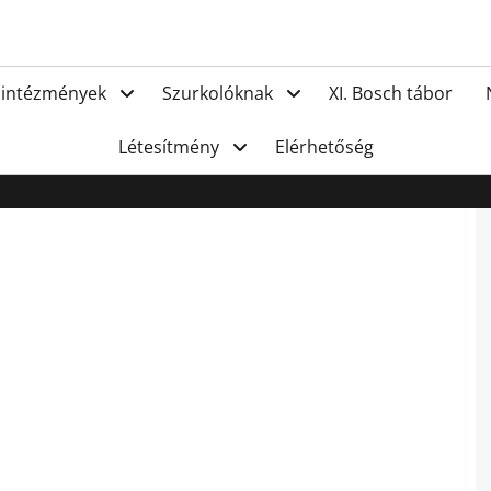
FC Hat
 intézmények
Szurkolóknak
XI. Bosch tábor
Létesítmény
Elérhetőség