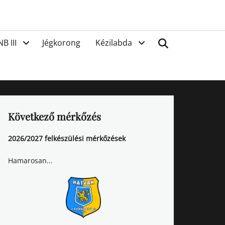
van
Search
NB III
Jégkorong
Kézilabda
Következő mérkőzés
2026/2027 felkészülési mérkőzések
Hamarosan...