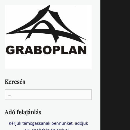
Keresés
Search
for:
Adó felajánlás
Kérjük támogassanak bennünket, adójuk