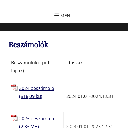
Skip
FC Hatvan
Egyesület a hatvani labdarúgásért, sportért!
to
MENU
content
Beszámolók
Beszámolók ( .pdf
Időszak
fájlok)
2024 beszámoló
2024.01.01-2024.12.31.
2023 beszámoló
2023.01.01-2023.12.31.