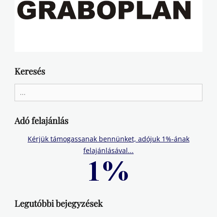
Keresés
Search
for:
Adó felajánlás
Kérjük támogassanak bennünket, adójuk 1%-ának
felajánlásával...
Legutóbbi bejegyzések