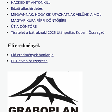
HACKED BY ANTONKILL
Edzői álláshirdetés
MEGVANNAK, HOGY KIK UTAZHATNAK VELÜNK A MOL
MAGYAR KUPA FÉRFI DÖNTŐJÉRE
ÚT A DÖNTŐRE
Tisztelet a bátraknak! 2025 Utánpótlás Kupa – Összegző
Élő eredmények
Élő eredmények honlapja
FC Hatvan összegzése