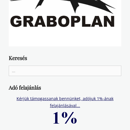
Keresés
Search
for:
Adó felajánlás
Kérjük támogassanak bennünket, adójuk 1%-ának
felajánlásával...