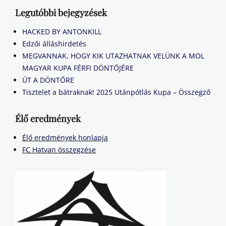
Legutóbbi bejegyzések
HACKED BY ANTONKILL
Edzői álláshirdetés
MEGVANNAK, HOGY KIK UTAZHATNAK VELÜNK A MOL
MAGYAR KUPA FÉRFI DÖNTŐJÉRE
ÚT A DÖNTŐRE
Tisztelet a bátraknak! 2025 Utánpótlás Kupa – Összegző
Élő eredmények
Élő eredmények honlapja
FC Hatvan összegzése