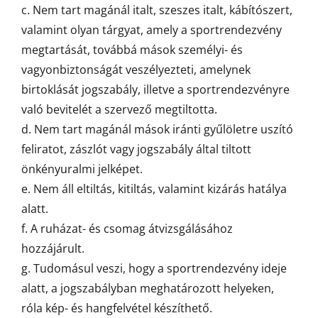
c. Nem tart magánál italt, szeszes italt, kábítószert,
valamint olyan tárgyat, amely a sportrendezvény
megtartását, továbbá mások személyi- és
vagyonbiztonságát veszélyezteti, amelynek
birtoklását jogszabály, illetve a sportrendezvényre
való bevitelét a szervező megtiltotta.
d. Nem tart magánál mások iránti gyűlöletre uszító
feliratot, zászlót vagy jogszabály által tiltott
önkényuralmi jelképet.
e. Nem áll eltiltás, kitiltás, valamint kizárás hatálya
alatt.
f. A ruházat- és csomag átvizsgálásához
hozzájárult.
g. Tudomásul veszi, hogy a sportrendezvény ideje
alatt, a jogszabályban meghatározott helyeken,
róla kép- és hangfelvétel készíthető.