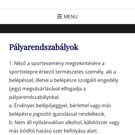
Skip
FC Hatvan
Egyesület a hatvani labdarúgásért, sportért!
to
MENU
content
Pályarendszabályok
1. Néző a sportesemény megtekintésére a
sporttelepre érkező természetes személy, aki a
belépéssel, illetve a belépésre szolgáló engedély
(jegy) megvásárlásával elfogadja a
pályarendszabályokat.
a. Érvényes belépőjeggyel, bérlettel vagy más
belépésre jogosító igazolással rendelkezik.
b. Nem áll nyilvánvalóan alkohol, kábítószer vagy
más bódító hatású szer befolyása alatt.