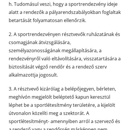
h. Tudomásul veszi, hogy a sportrendezvény ideje
alatt a rendezők a pályarendszabályokban foglaltak
betartását folyamatosan ellenőrzik.
2. A sportrendezvényen résztvevők ruházatának és
csomagjának átvizsgálására,
személyazonosságának megállapítására, a
rendezvényről való eltávolítására, visszatartására a
biztosítását végző rendőr és a rendező szerv
alkalmazottja jogosult.
3. A résztvevő kizárólag a belépőjegyen, bérleten,
meghívón megjelölt beléptető kapun keresztül
léphet be a sportlétesítmény területére, a kijelölt
útvonalon közelíti meg a szektorát. A
sportlétesítményt- amennyiben arról a szervező és
a rendező vagy a rendőrség másképpen nem