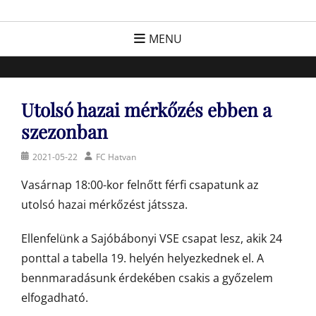
Skip
FC Hatvan
Egyesület a hatvani labdarúgásért, sportért!
to
MENU
content
Utolsó hazai mérkőzés ebben a
szezonban
Posted
Author
2021-05-22
FC Hatvan
on
Vasárnap 18:00-kor felnőtt férfi csapatunk az
utolsó hazai mérkőzést játssza.
Ellenfelünk a Sajóbábonyi VSE csapat lesz, akik 24
ponttal a tabella 19. helyén helyezkednek el. A
bennmaradásunk érdekében csakis a győzelem
elfogadható.