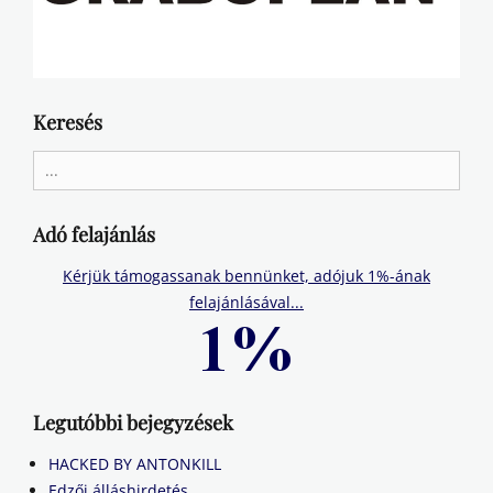
Keresés
Search
for:
Adó felajánlás
Kérjük támogassanak bennünket, adójuk 1%-ának
felajánlásával...
Legutóbbi bejegyzések
HACKED BY ANTONKILL
Edzői álláshirdetés