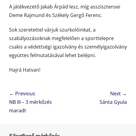
A játékvezető Jakab Árpád lesz, míg asszisztensei
Deme Rajmund és Székely Gergő Ferenc.
Sok szeretettel várjuk szurkolóinkat, a
szabályozásoknak megfelelően a sporttelepre
csakis a védettségi igazolvány és személyigazolvány
együttes felmutatásával lehet belépni.
Hajrá Hatvan!
Bejegyzés
← Previous
Next →
navigáció
Previous
Next
NB III – 3 mérkőzés
Sánta Gyula
post:
post:
maradt