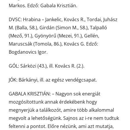
Markos. Edző: Gabala Krisztián.
DVSC: Hrabina – Jankelic, Kovács R., Tordai, Juhász
M. (Balla, 58.), Girdán (Simon M., 58.), Talpalló
(Mező, 91.), Gyönyörű (Mezei, 91.), Gellén,
Maruscsák (Tomola, 86.), Kovács G. Edző:
Bogdanovics Igor.
GÓL: Sárközi (43.), ill. Kovács R. (2.).
JÓK: Bárkányi, ill. az egész vendégcsapat.
GABALA KRISZTIÁN: – Nagyon sok energiát
mozgósítottunk annak érdekébenk hogy
megnyerjük a találkozót, amire több alkalommal
megvolt a lehetőségünk. Sajnos az i-re nem tudtuk
feltenni a pontot. Előre nézünk, ami azt mutatja,