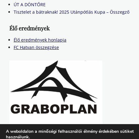
ÚT A DÖNTŐRE
Tisztelet a bátraknak! 2025 Utánpótlás Kupa – Összegző
Élő eredmények
Élő eredmények honlapja
FC Hatvan összegzése
A weboldalon a minőségi felhasználói élmény érdekében sütiket
használunk.