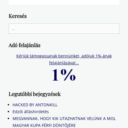
Keresés
Search
for:
Adó felajánlás
Kérjük támogassanak bennünket, adójuk 1%-ának
felajánlásával...
Legutóbbi bejegyzések
HACKED BY ANTONKILL
Edzői álláshirdetés
MEGVANNAK, HOGY KIK UTAZHATNAK VELÜNK A MOL
MAGYAR KUPA FÉRFI DÖNTŐJÉRE