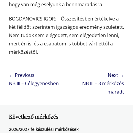
hogy van még esélyünk a bennmaradásra.
BOGDANOVICS IGOR: – Összesítésben értékelve a
két félidőt szerintem igazságos eredmény született.
Nem tudok sem elégedett, sem elégedetlen lenni,
mert én is, és a csapatom is többet várt ettől a
mérkőzéstől.
Bejegyzés
← Previous
Next →
navigáció
Previous
Next
NB III – Célegyenesben
NB III – 3 mérkőzés
post:
post:
maradt
Következő mérkőzés
2026/2027 felkészülési mérkőzések