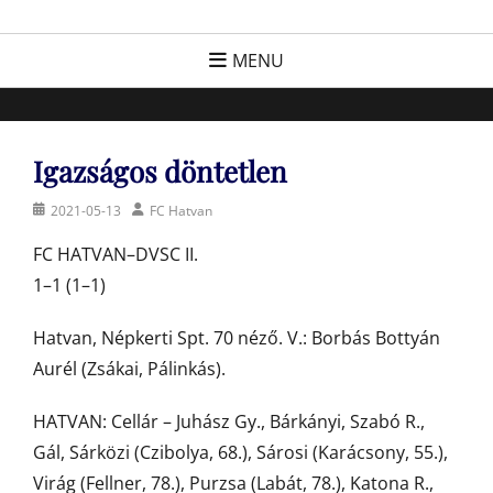
Skip
FC Hatvan
Egyesület a hatvani labdarúgásért, sportért!
to
MENU
content
Igazságos döntetlen
Posted
Author
2021-05-13
FC Hatvan
on
FC HATVAN–DVSC II.
1–1 (1–1)
Hatvan, Népkerti Spt. 70 néző. V.: Borbás Bottyán
Aurél (Zsákai, Pálinkás).
HATVAN: Cellár – Juhász Gy., Bárkányi, Szabó R.,
Gál, Sárközi (Czibolya, 68.), Sárosi (Karácsony, 55.),
Virág (Fellner, 78.), Purzsa (Labát, 78.), Katona R.,