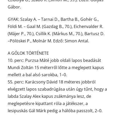
Gábor.
GYAK: Szalay A. – Tarnai D., Bartha B., Gohér G.,
Földi M. – Gaal M. (Gazdag B., 70.), Eichenvalder R.
(Májer P., 70.), Csillik K. (Márkus M., 70.), Bartusz D.
–Pölöskei P., Molnár M. Edző: Simon Antal.
A GÓLOK TÖRTÉNETE
10. perc: Purzsa Máté jobb oldali lapos beadását
Mundi Zoltán 15 méterről lőtte a meglepett kapus
mellett a bal alsó sarokba, 1–0.
55. perc: Karácsony Dávid 18 méteres jobbról
elvégzett lapos szabadrúgása után úgy tűnt, hogy a
labda Szalay Alex kapus zsákmánya lesz, de
meglepetésre kipattant róla a játékszer, a
lesipuskás Gál Márk pedig a hálóba passzolt, 2–0.