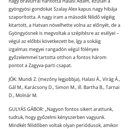
nagy bravúrral hárította Halasi Ádám, ezután a
gyöngyösi gondokat Szalay Alex kapus nagy hibája
szaporította. A nagy iram a második félidő végéig
kitartott, a Hatvan növelhette volna az előnyét, de a
Gyöngyösnek is megvoltak a szépítésre az esélyei –
végül az előbbi következett be, így a sokáig
izgalmas megyei rangadón végül fölényes
győzelemmel tartotta otthon a fontos három
pontot a Zagyva-parti csapat.
JÓK: Mundi Z. (mezőny legjobbja), Halasi Á., Virág Á.,
Gál M., Karácsony D., Simon M., ill. Bartha B., Tarnai
D., Molnár M.
GULYÁS GÁBOR: „Nagyon fontos sikert arattunk,
tudtuk, hogy győzelmi kényszerben vagyunk.
Mindkét félidőben voltak olyan periódusok, amikor