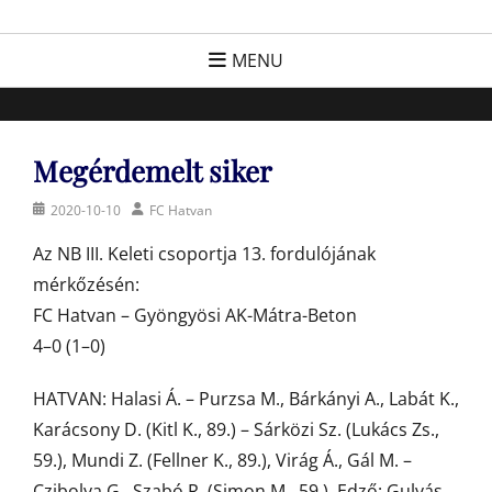
Skip
FC Hatvan
Egyesület a hatvani labdarúgásért, sportért!
to
MENU
content
Megérdemelt siker
Posted
Author
2020-10-10
FC Hatvan
on
Az NB III. Keleti csoportja 13. fordulójának
mérkőzésén:
FC Hatvan – Gyöngyösi AK-Mátra-Beton
4–0 (1–0)
HATVAN: Halasi Á. – Purzsa M., Bárkányi A., Labát K.,
Karácsony D. (Kitl K., 89.) – Sárközi Sz. (Lukács Zs.,
59.), Mundi Z. (Fellner K., 89.), Virág Á., Gál M. –
Czibolya G., Szabó R. (Simon M., 59.). Edző: Gulyás