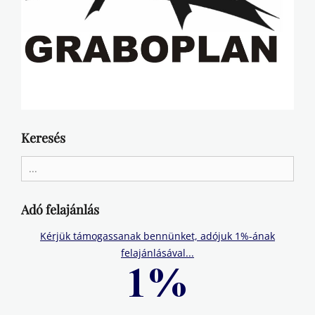
Keresés
Search
for:
Adó felajánlás
Kérjük támogassanak bennünket, adójuk 1%-ának
felajánlásával...