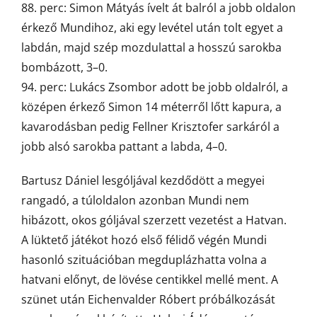
88. perc: Simon Mátyás ívelt át balról a jobb oldalon
érkező Mundihoz, aki egy levétel után tolt egyet a
labdán, majd szép mozdulattal a hosszú sarokba
bombázott, 3–0.
94. perc: Lukács Zsombor adott be jobb oldalról, a
középen érkező Simon 14 méterről lőtt kapura, a
kavarodásban pedig Fellner Krisztofer sarkáról a
jobb alsó sarokba pattant a labda, 4–0.
Bartusz Dániel lesgóljával kezdődött a megyei
rangadó, a túloldalon azonban Mundi nem
hibázott, okos góljával szerzett vezetést a Hatvan.
A lüktető játékot hozó első félidő végén Mundi
hasonló szituációban megduplázhatta volna a
hatvani előnyt, de lövése centikkel mellé ment. A
szünet után Eichenvalder Róbert próbálkozását