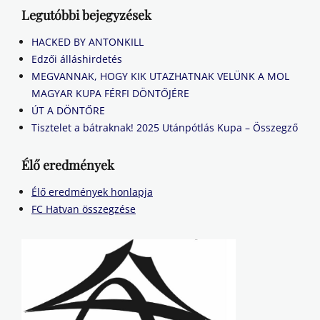
Legutóbbi bejegyzések
HACKED BY ANTONKILL
Edzői álláshirdetés
MEGVANNAK, HOGY KIK UTAZHATNAK VELÜNK A MOL
MAGYAR KUPA FÉRFI DÖNTŐJÉRE
ÚT A DÖNTŐRE
Tisztelet a bátraknak! 2025 Utánpótlás Kupa – Összegző
Élő eredmények
Élő eredmények honlapja
FC Hatvan összegzése