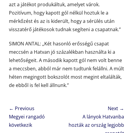
azt a játékot produkáltuk, amelyet várok.
Pozitívum, hogy kapott gól nélkül hoztuk le a
mérkőzést és az is kiderült, hogy a sérülés után
visszatérő játékosok tudnak segíteni a csapatnak.”
SIMON ANTAL: „Két hasonló erősségű csapat
meccsén a Hatvan jó százalékban használta ki a
lehetőségeit. A második kapott gól nem volt benne
a meccsben, abból már nem tudtunk felállni. A múlt
héten megingott bokszolót most megint eltalálták,
de ebből is fel kell állnunk.”
Bejegyzés
← Previous
Next →
navigáció
Previous
Next
Megyei rangadó
A lányok Hatvanba
post:
post:
következik
hozták az ország legjobb