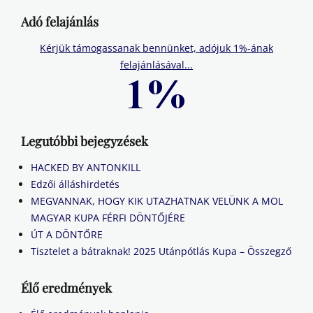
Adó felajánlás
Kérjük támogassanak bennünket, adójuk 1%-ának
felajánlásával...
Legutóbbi bejegyzések
HACKED BY ANTONKILL
Edzői álláshirdetés
MEGVANNAK, HOGY KIK UTAZHATNAK VELÜNK A MOL
MAGYAR KUPA FÉRFI DÖNTŐJÉRE
ÚT A DÖNTŐRE
Tisztelet a bátraknak! 2025 Utánpótlás Kupa – Összegző
Élő eredmények