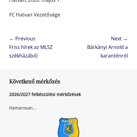
Hatvan, 2020. május 7.
FC Hatvan Vezetősége
Bejegyzés
← Previous
Next →
navigáció
Previous
Next
Friss hírek az MLSZ
Bárkányi Arnold a
post:
post:
székházából
karanténról
Következő mérkőzés
2026/2027 felkészülési mérkőzések
Hamarosan...