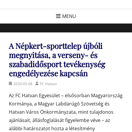
Skip
FC Hatvan
Egyesület a hatvani labdarúgásért, sportért!
to
MENU
content
A Népkert-sporttelep újbóli
megnyitása, a verseny- és
szabadidősport tevékenység
engedélyezése kapcsán
Posted
Author
2020-05-08
FC Hatvan
on
Az FC Hatvan Egyesület – elsősorban Magyarország
Kormánya, a Magyar Labdarúgó Szövetség és
Hatvan Város Önkormányzata, mint tulajdonos
ajánlásait, állásfoglalását figyelembe véve – az
alábbi határozatot hozta a létesítmény