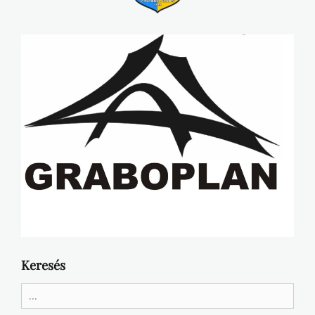
Keresés
Search
for: