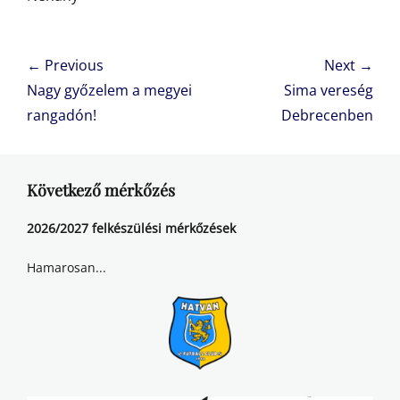
Bejegyzés
← Previous
Next →
navigáció
Previous
Next
Nagy győzelem a megyei
Sima vereség
post:
post:
rangadón!
Debrecenben
Következő mérkőzés
2026/2027 felkészülési mérkőzések
Hamarosan...