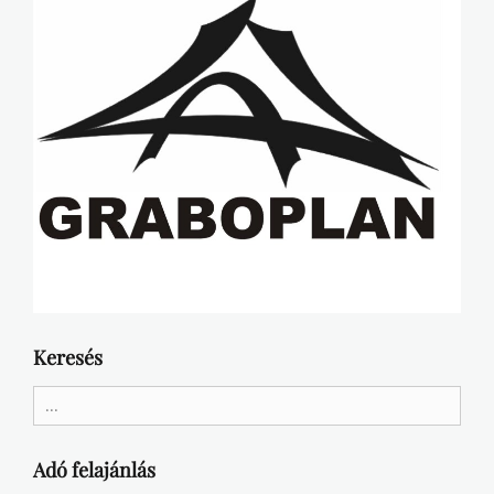
Keresés
Search
for:
Adó felajánlás