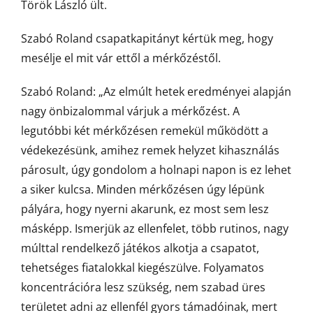
Török László ült.
Szabó Roland csapatkapitányt kértük meg, hogy
mesélje el mit vár ettől a mérkőzéstől.
Szabó Roland: „Az elmúlt hetek eredményei alapján
nagy önbizalommal várjuk a mérkőzést. A
legutóbbi két mérkőzésen remekül működött a
védekezésünk, amihez remek helyzet kihasználás
párosult, úgy gondolom a holnapi napon is ez lehet
a siker kulcsa. Minden mérkőzésen úgy lépünk
pályára, hogy nyerni akarunk, ez most sem lesz
másképp. Ismerjük az ellenfelet, több rutinos, nagy
múlttal rendelkező játékos alkotja a csapatot,
tehetséges fiatalokkal kiegészülve. Folyamatos
koncentrációra lesz szükség, nem szabad üres
területet adni az ellenfél gyors támadóinak, mert