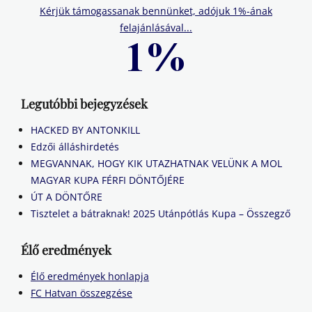
Kérjük támogassanak bennünket, adójuk 1%-ának
felajánlásával...
Legutóbbi bejegyzések
HACKED BY ANTONKILL
Edzői álláshirdetés
MEGVANNAK, HOGY KIK UTAZHATNAK VELÜNK A MOL
MAGYAR KUPA FÉRFI DÖNTŐJÉRE
ÚT A DÖNTŐRE
Tisztelet a bátraknak! 2025 Utánpótlás Kupa – Összegző
Élő eredmények
Élő eredmények honlapja
FC Hatvan összegzése