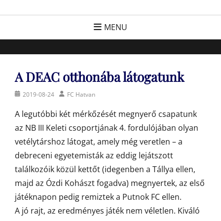
Skip
FC Hatvan
Egyesület a hatvani labdarúgásért, sportért!
to
MENU
content
A DEAC otthonába látogatunk
Posted
Author
2019-08-24
FC Hatvan
on
A legutóbbi két mérkőzését megnyerő csapatunk
az NB III Keleti csoportjának 4. fordulójában olyan
vetélytárshoz látogat, amely még veretlen – a
debreceni egyetemisták az eddig lejátszott
találkozóik közül kettőt (idegenben a Tállya ellen,
majd az Ózdi Kohászt fogadva) megnyertek, az első
játéknapon pedig remiztek a Putnok FC ellen.
A jó rajt, az eredményes játék nem véletlen. Kiváló