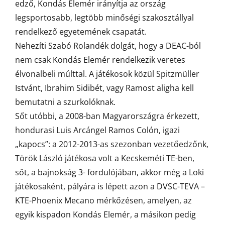
edző, Kondás Elemér irányítja az ország
legsportosabb, legtöbb minőségi szakosztállyal
rendelkező egyetemének csapatát.
Nehezíti Szabó Rolandék dolgát, hogy a DEAC-ból
nem csak Kondás Elemér rendelkezik veretes
élvonalbeli múlttal. A játékosok közül Spitzmüller
Istvánt, Ibrahim Sidibét, vagy Ramost aligha kell
bemutatni a szurkolóknak.
Sőt utóbbi, a 2008-ban Magyarországra érkezett,
hondurasi Luis Arcángel Ramos Colón, igazi
„kapocs”: a 2012-2013-as szezonban vezetőedzőnk,
Török László játékosa volt a Kecskeméti TE-ben,
sőt, a bajnokság 3- fordulójában, akkor még a Loki
játékosaként, pályára is lépett azon a DVSC-TEVA –
KTE-Phoenix Mecano mérkőzésen, amelyen, az
egyik kispadon Kondás Elemér, a másikon pedig