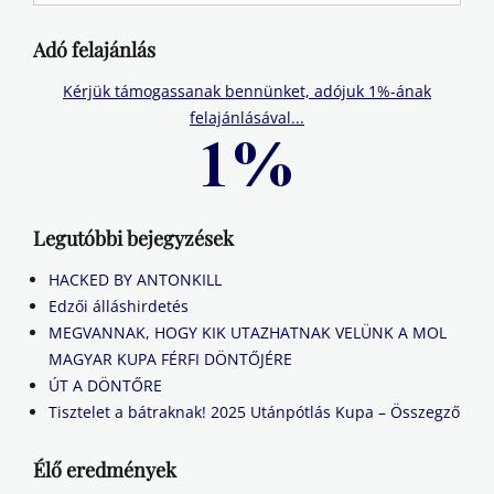
for:
Adó felajánlás
Kérjük támogassanak bennünket, adójuk 1%-ának
felajánlásával...
Legutóbbi bejegyzések
HACKED BY ANTONKILL
Edzői álláshirdetés
MEGVANNAK, HOGY KIK UTAZHATNAK VELÜNK A MOL
MAGYAR KUPA FÉRFI DÖNTŐJÉRE
ÚT A DÖNTŐRE
Tisztelet a bátraknak! 2025 Utánpótlás Kupa – Összegző
Élő eredmények