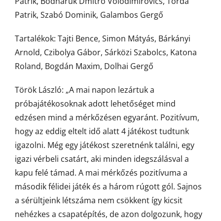
Patrik, Bodnáruk Dmitro Volodimirovics, Torda
Patrik, Szabó Dominik, Galambos Gergő
Tartalékok: Tajti Bence, Simon Mátyás, Bárkányi
Arnold, Czibolya Gábor, Sárközi Szabolcs, Katona
Roland, Bogdán Maxim, Dolhai Gergő
Török László: „A mai napon lezártuk a
próbajátékosoknak adott lehetőséget mind
edzésen mind a mérkőzésen egyaránt. Pozitívum,
hogy az eddig eltelt idő alatt 4 játékost tudtunk
igazolni. Még egy játékost szeretnénk találni, egy
igazi vérbeli csatárt, aki minden idegszálásval a
kapu felé támad. A mai mérkőzés pozitívuma a
második félidei játék és a három rúgott gól. Sajnos
a sérültjeink létszáma nem csökkent így kicsit
nehézkes a csapatépítés, de azon dolgozunk, hogy