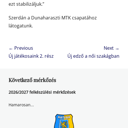
ezt stabilizáljuk.”
Szerdán a Dunaharaszti MTK csapatához
látogatunk.
Bejegyzés
← Previous
Next →
navigáció
Previous
Next
Új játékosaink 2. rész
Új edző a női szakágban
post:
post:
Következő mérkőzés
2026/2027 felkészülési mérkőzések
Hamarosan...