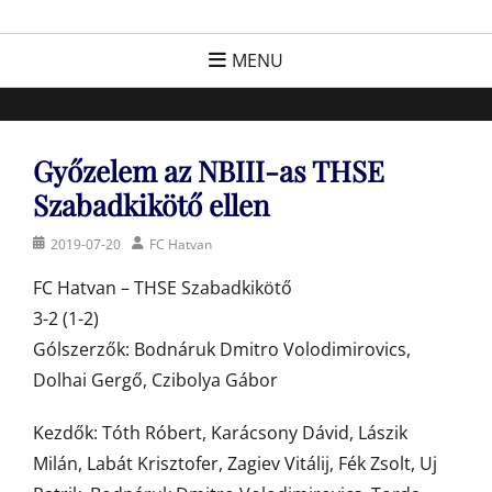
Skip
FC Hatvan
Egyesület a hatvani labdarúgásért, sportért!
to
MENU
content
Győzelem az NBIII-as THSE
Szabadkikötő ellen
Posted
Author
2019-07-20
FC Hatvan
on
FC Hatvan – THSE Szabadkikötő
3-2 (1-2)
Gólszerzők: Bodnáruk Dmitro Volodimirovics,
Dolhai Gergő, Czibolya Gábor
Kezdők: Tóth Róbert, Karácsony Dávid, Lászik
Milán, Labát Krisztofer, Zagiev Vitálij, Fék Zsolt, Uj