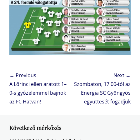
Bejegyzés
← Previous
Next →
navigáció
Previous
Next
A Lőrinci ellen aratott 1–
Szombaton, 17:00-tól az
post:
post:
0-s győzelemmel bajnok
Energia SC Gyöngyös
az FC Hatvan!
együttesét fogadjuk
Következő mérkőzés