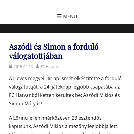
Skip
FC Hatvan
Egyesület a hatvani labdarúgásért, sportért!
to
MENU
content
Aszódi és Simon a forduló
válogatottjában
Posted
Author
2019-04-24
FC Hatvan
on
A Heves megyei Hírlap ismét elkészítette a forduló
válogatottját, a 24. játéknap legjobb csapatába az
FC Hatvanból ketten kerültek be: Aszódi Miklós és
Simon Mátyás!
A Lőrinci elleni mérkőzésen 23 esztendős
kapusunk, Aszódi Miklós a mezőny legjobbja lett.