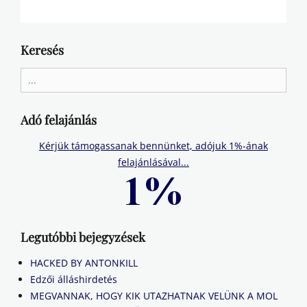
Keresés
Search
for:
Adó felajánlás
Kérjük támogassanak bennünket, adójuk 1%-ának
felajánlásával...
Legutóbbi bejegyzések
HACKED BY ANTONKILL
Edzői álláshirdetés
MEGVANNAK, HOGY KIK UTAZHATNAK VELÜNK A MOL