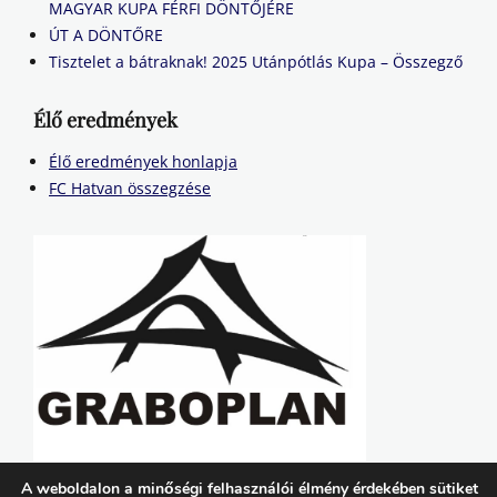
MAGYAR KUPA FÉRFI DÖNTŐJÉRE
ÚT A DÖNTŐRE
Tisztelet a bátraknak! 2025 Utánpótlás Kupa – Összegző
Élő eredmények
Élő eredmények honlapja
FC Hatvan összegzése
A weboldalon a minőségi felhasználói élmény érdekében sütiket