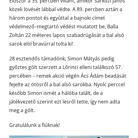
Először a 35. percben villant, amikor Sárközi János
közeli lövését lábbal védte. A 89. percben aztán a
három pontot és egyúttal a bajnoki címet
védelmező–megtartó védést mutatott be, Balla
Zoltán 22 méteres lapos szabadrúgását a bal alsó
sarok elöl bravúrral tolta ki!
28 esztendős támadónk, Simon Mátyás pedig
győztes gólt szerzett a Lőrinci elleni találkozó 57.
percében – remek akció végén Ács Ádám beadását
fejelte az ötösről a bal alsó sarokba. Nyolc perccel
később Simon ismét a hálóba talált, de a
játékvezető szerint ezt lesről tette, így nem adta
meg a gólt.
Gratulálunk a fiúknak!