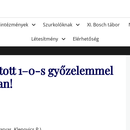
FC Hat
 intézmények
Szurkolóknak
XI. Bosch tábor
Létesítmény
Elérhetőség
atott 1–0-s győzelemmel
an!
arvas, Klenovics P.).