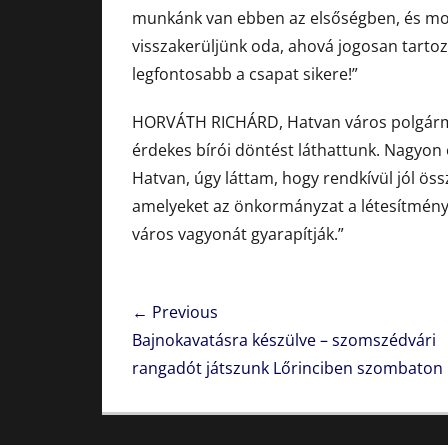
munkánk van ebben az elsőségben, és mos
visszakerüljünk oda, ahová jogosan tartoz
legfontosabb a csapat sikere!”
HORVÁTH RICHÁRD, Hatvan város polgárme
érdekes bírói döntést láthattunk. Nagyon
Hatvan, úgy láttam, hogy rendkívül jól ös
amelyeket az önkormányzat a létesítmény-f
város vagyonát gyarapítják.”
Bejegyzés
← Previous
navigáció
Previous
Bajnokavatásra készülve – szomszédvári
post:
rangadót játszunk Lőrinciben szombaton