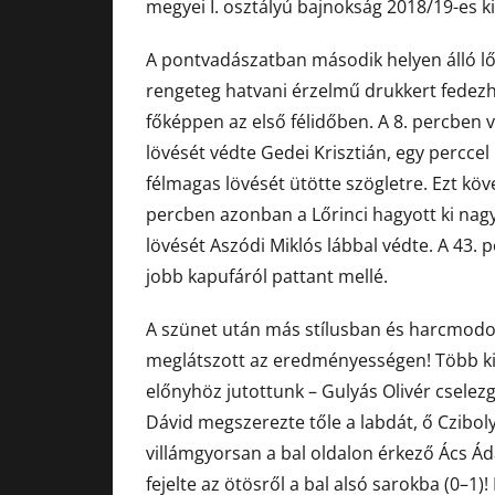
megyei I. osztályú bajnokság 2018/19-es k
A pontvadászatban második helyen álló lő
rengeteg hatvani érzelmű drukkert fedezhet
főképpen az első félidőben. A 8. percben v
lövését védte Gedei Krisztián, egy percce
félmagas lövését ütötte szögletre. Ezt kö
percben azonban a Lőrinci hagyott ki nagy h
lövését Aszódi Miklós lábbal védte. A 43
jobb kapufáról pattant mellé.
A szünet után más stílusban és harcmodor
meglátszott az eredményességen! Több ki
előnyhöz jutottunk – Gulyás Olivér cselez
Dávid megszerezte tőle a labdát, ő Czibol
villámgyorsan a bal oldalon érkező Ács 
fejelte az ötösről a bal alsó sarokba (0–1)