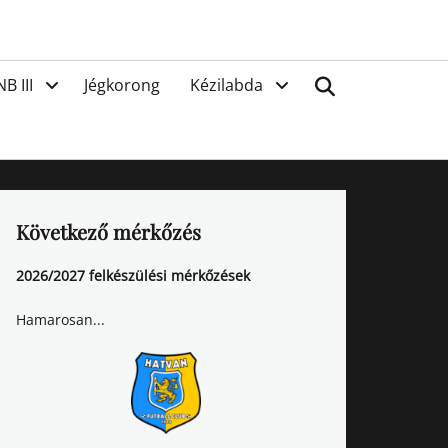
van
Search
NB III
Jégkorong
Kézilabda
Következő mérkőzés
2026/2027 felkészülési mérkőzések
Hamarosan...