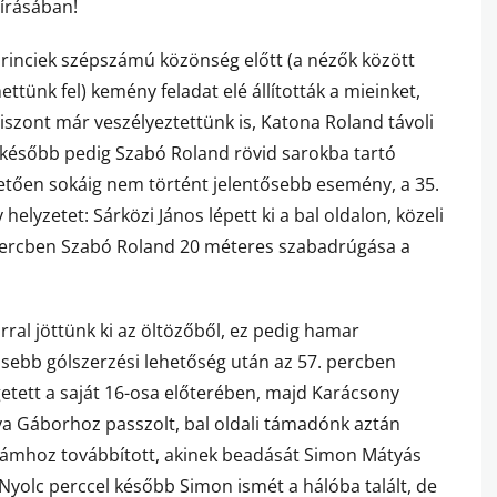
iírásában!
rinciek szépszámú közönség előtt (a nézők között
tünk fel) kemény feladat elé állították a mieinket,
iszont már veszélyeztettünk is, Katona Roland távoli
l később pedig Szabó Roland rövid sarokba tartó
vetően sokáig nem történt jelentősebb esemény, a 35.
elyzetet: Sárközi János lépett ki a bal oldalon, közeli
. percben Szabó Roland 20 méteres szabadrúgása a
ral jöttünk ki az öltözőből, ez pedig hamar
sebb gólszerzési lehetőség után az 57. percben
getett a saját 16-osa előterében, majd Karácsony
ya Gáborhoz passzolt, bal oldali támadónk aztán
Ádámhoz továbbított, akinek beadását Simon Mátyás
! Nyolc perccel később Simon ismét a hálóba talált, de