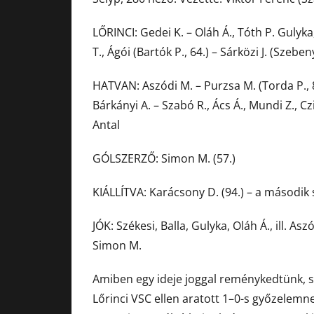
LŐRINCI: Gedei K. – Oláh Á., Tóth P. Gulyka
T., Ágói (Bartók P., 64.) – Sárközi J. (Szebe
HATVAN: Aszódi M. – Purzsa M. (Torda P., 87
Bárkányi A. – Szabó R., Ács Á., Mundi Z., C
Antal
GÓLSZERZŐ: Simon M. (57.)
KIÁLLÍTVA: Karácsony D. (94.) – a második 
JÓK: Székesi, Balla, Gulyka, Oláh Á., ill. A
Simon M.
Amiben egy ideje joggal reménykedtünk, s
Lőrinci VSC ellen aratott 1–0-s győzelem