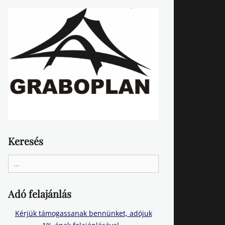
Keresés
Search
for:
Adó felajánlás
Kérjük támogassanak bennünket, adójuk