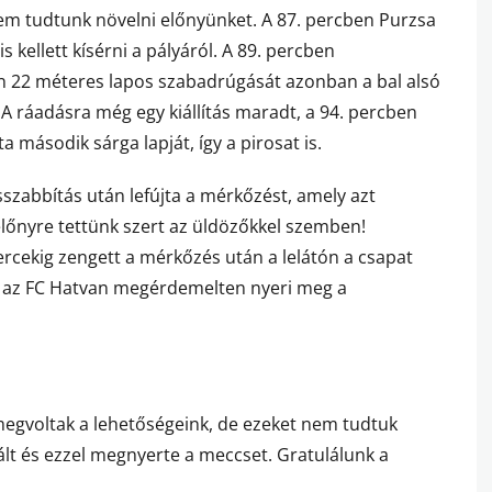
y nem tudtunk növelni előnyünket. A 87. percben Purzsa
is kellett kísérni a pályáról. A 89. percben
tán 22 méteres lapos szabadrúgását azonban a bal alsó
! A ráadásra még egy kiállítás maradt, a 94. percben
második sárga lapját, így a pirosat is.
sszabbítás után lefújta a mérkőzést, amely azt
 előnyre tettünk szert az üldözőkkel szemben!
rcekig zengett a mérkőzés után a lelátón a csapat
y az FC Hatvan megérdemelten nyeri meg a
gvoltak a lehetőségeink, de ezeket nem tudtuk
alált és ezzel megnyerte a meccset. Gratulálunk a