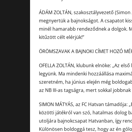
ÁDÁM ZOLTÁN, szakosztályvezető (Simon An
megnyertük a bajnokságot. A csapatot kis
minél hamarabb rendeződnek a dolgok. Mi
kitűzött célt elérjük!”
ÖRÖMSZAVAK A BAJNOKI CÍMET HOZÓ MÉ
OFELLA ZOLTÁN, klubunk elnöke: „Az első l
legyünk. Ma mindenki hozzáállása maximáli
szeretném, ha június elején még boldog
az NB III-as tagságra, mert sokkal jobbnak 
SIMON MÁTYÁS, az FC Hatvan támadója: „B
közötti játékról van szó, hatalmas dolog b
utoljára bajnokcsapat Hatvanban, így ren
Különösen boldoggá tesz, hogy az én gólom