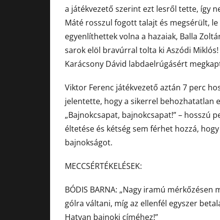
a játékvezető szerint ezt lesről tette, íg
Máté rosszul fogott talajt és megsérült, le 
egyenlíthettek volna a hazaiak, Balla Zol
sarok elöl bravúrral tolta ki Aszódi Miklós
Karácsony Dávid labdaelrúgásért megkapta 
Viktor Ferenc játékvezető aztán 7 perc ho
jelentette, hogy a sikerrel behozhatatlan
„Bajnokcsapat, bajnokcsapat!” – hosszú pe
éltetése és kétség sem férhet hozzá, hog
bajnokságot.
MECCSÉRTÉKELÉSEK:
BÓDIS BARNA: „Nagy iramú mérkőzésen me
gólra váltani, míg az ellenfél egyszer bet
Hatvan bajnoki címéhez!”