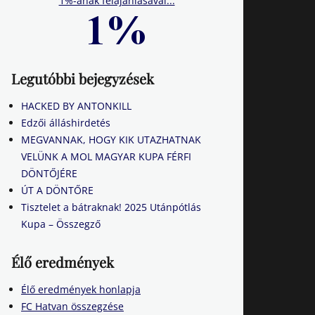
1%-ának felajánlásával...
Legutóbbi bejegyzések
HACKED BY ANTONKILL
Edzői álláshirdetés
MEGVANNAK, HOGY KIK UTAZHATNAK
VELÜNK A MOL MAGYAR KUPA FÉRFI
DÖNTŐJÉRE
ÚT A DÖNTŐRE
Tisztelet a bátraknak! 2025 Utánpótlás
Kupa – Összegző
Élő eredmények
Élő eredmények honlapja
FC Hatvan összegzése