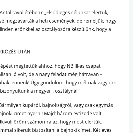
tal távollétében): „Elsődleges célunkat elértük,
sé megzavarták a heti események, de reméljük, hogy
nden erőnkkel az osztályozóra készülünk, hogy a
RKŐZÉS UTÁN
épést megtettük ahhoz, hogy NB III-as csapat
san jó volt, de a nagy feladat még hátravan –
abbak lennénk! Úgy gondolom, hogy méltóak vagyunk
bizonyultunk a megyei I. osztálynál.”
ármilyen kupáról, bajnokságról, vagy csak egymás
ajnoki címet nyerni! Majd’ három évtizede volt
dkívüli öröm számomra az, hogy most elértük.
mal sikerült biztosítani a bajnoki címet. Két éves