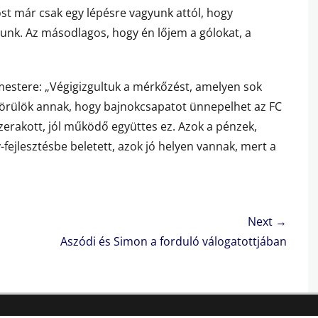
t már csak egy lépésre vagyunk attól, hogy
unk. Az másodlagos, hogy én lőjem a gólokat, a
stere: „Végigizgultuk a mérkőzést, amelyen sok
 örülök annak, hogy bajnokcsapatot ünnepelhet az FC
szerakott, jól működő együttes ez. Azok a pénzek,
ejlesztésbe beletett, azok jó helyen vannak, mert a
Next →
Next
Aszódi és Simon a forduló válogatottjában
post: