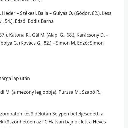
, Héder – Székesi, Balla – Gulyás O. (Gódor, 82.), Less
nyi, 54.). Edző: Bódis Barna
.), Katona R., Gál M. (Alapi G., 68.), Karácsony D. –
zibolya G. (Kovács G., 82.) – Simon M. Edző: Simon
sárga lap után
szódi M. (a mezőny legjobbja), Purzsa M., Szabó R.,
zombaton késő délután Selypen beteljesedett: a
nek köszönhetően az FC Hatvan bajnok lett a Heves