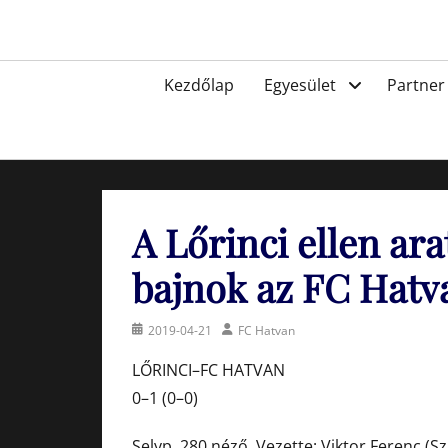
Skip
to
Egyesület a hatvani labdarúgásért, sportért!
content
Primary
Kezdőlap
Egyesület
Partner
menu
A Lőrinci ellen ar
bajnok az FC Hatv
Posted
Author
2019-04-21
FC Hatvan
on
LŐRINCI–FC HATVAN
0–1 (0–0)
Selyp, 280 néző. Vezette: Viktor Ferenc (Sz