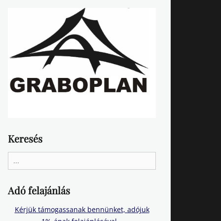
Keresés
Search
for:
Adó felajánlás
Kérjük támogassanak bennünket, adójuk