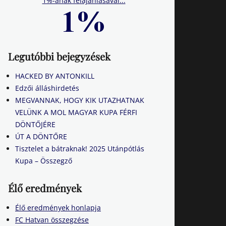
1%-ának felajánlásával...
Legutóbbi bejegyzések
HACKED BY ANTONKILL
Edzői álláshirdetés
MEGVANNAK, HOGY KIK UTAZHATNAK
VELÜNK A MOL MAGYAR KUPA FÉRFI
DÖNTŐJÉRE
ÚT A DÖNTŐRE
Tisztelet a bátraknak! 2025 Utánpótlás
Kupa – Összegző
Élő eredmények
Élő eredmények honlapja
FC Hatvan összegzése