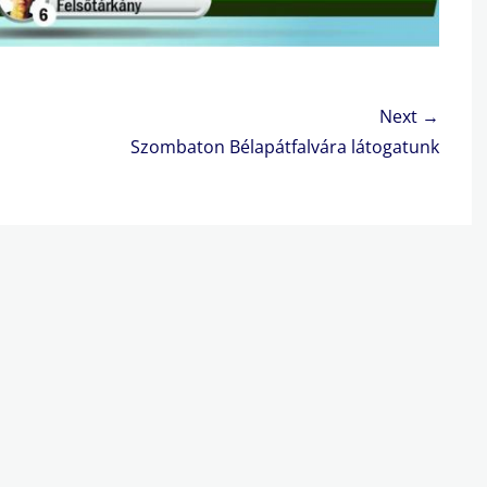
Next →
Next
Szombaton Bélapátfalvára látogatunk
post: