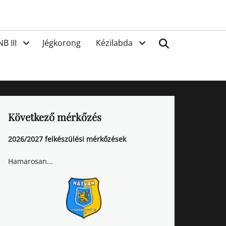
van
Search
NB III
Jégkorong
Kézilabda
Következő mérkőzés
2026/2027 felkészülési mérkőzések
Hamarosan...