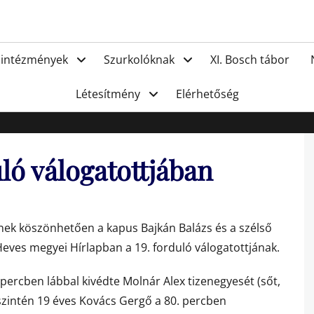
FC Hat
 intézmények
Szurkolóknak
XI. Bosch tábor
Létesítmény
Elérhetőség
uló válogatottjában
ének köszönhetően a kapus Bajkán Balázs és a szélső
 Heves megyei Hírlapban a 19. forduló válogatottjának.
 percben lábbal kivédte Molnár Alex tizenegyesét (sőt,
a szintén 19 éves Kovács Gergő a 80. percben