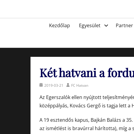
Skip
to
Egyesület a hatvani labdarúgásért, sportért!
content
Primary
Kezdőlap
Egyesület
Partner
menu
Két hatvani a ford
Posted
Author
2019-03-21
FC Hatvan
on
Az Egerszalók ellen nyújtott teljesítmény
középpályás, Kovács Gergő is tagja lett a
A 19 esztendős kapus, Bajkán Balázs a 35.
az ismétlést is bravúrral hárította), míg 