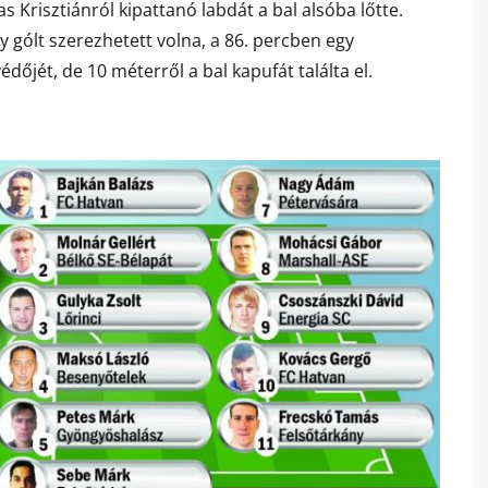
s Krisztiánról kipattanó labdát a bal alsóba lőtte.
 gólt szerezhetett volna, a 86. percben egy
édőjét, de 10 méterről a bal kapufát találta el.