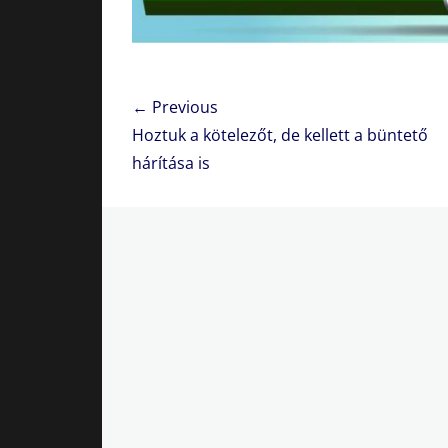
Bejegyzés
← Previous
navigáció
Previous
Hoztuk a kötelezőt, de kellett a büntető
post:
hárítása is