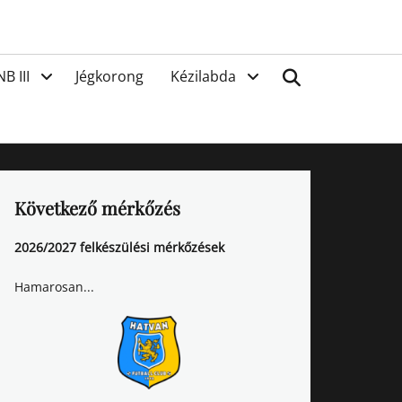
van
Search
NB III
Jégkorong
Kézilabda
Következő mérkőzés
2026/2027 felkészülési mérkőzések
Hamarosan...