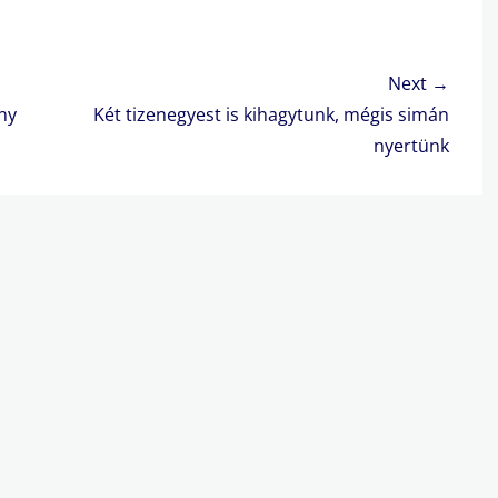
Next →
Next
ny
Két tizenegyest is kihagytunk, mégis simán
post:
nyertünk