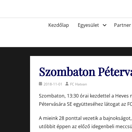
Skip
to
Egyesület a hatvani labdarúgásért, sportért!
content
Primary
Kezdőlap
Egyesület
Partner
menu
Szombaton Pétervá
Posted
Author
2018-11-01
FC Hatvan
on
Szombaton, 13:30 órai kezdettel a Heves m
Pétervására SE együtteséhez látogat az F
A mieink 28 ponttal vezetik a bajnokságot
utóbbit éppen az előző idegenbeli meccs