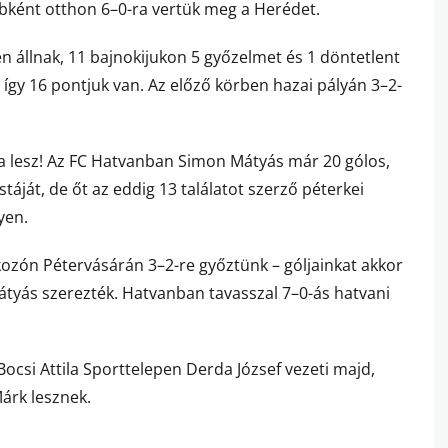
ébként otthon 6–0-ra vertük meg a Herédet.
yén állnak, 11 bajnokijukon 5 győzelmet és 1 döntetlent
 így 16 pontjuk van. Az előző körben hazai pályán 3–2-
ja lesz! Az FC Hatvanban Simon Mátyás már 20 gólos,
stáját, de őt az eddig 13 találatot szerző péterkei
yen.
kozón Pétervásárán 3–2-re győztünk – góljainkat akkor
átyás szerezték. Hatvanban tavasszal 7–0-ás hatvani
csi Attila Sporttelepen Derda József vezeti majd,
árk lesznek.