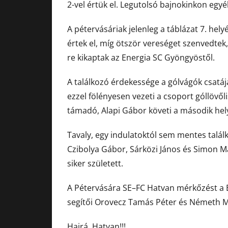
2-vel értük el. Legutolsó bajnokinkon egy
A pétervásáriak jelenleg a táblázat 7. hel
értek el, míg ötször vereséget szenvedtek,
re kikaptak az Energia SC Gyöngyöstől.
A találkozó érdekessége a gólvágók csatá
ezzel fölényesen vezeti a csoport góllövőli
támadó, Alapi Gábor követi a második hel
Tavaly, egy indulatoktól sem mentes talál
Czibolya Gábor, Sárközi János és Simon M
siker született.
A Pétervására SE–FC Hatvan mérkőzést a Bo
segítői Orovecz Tamás Péter és Németh M
Hajrá, Hatvan!!!