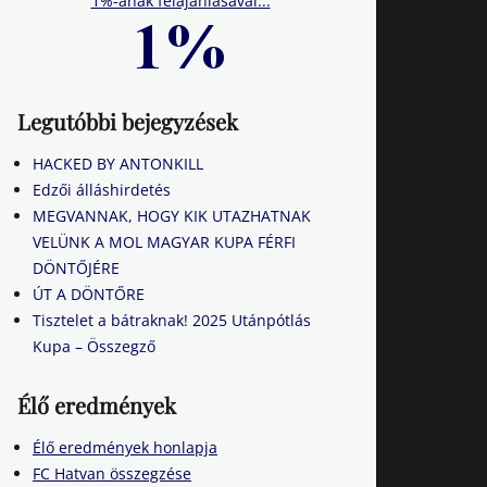
1%-ának felajánlásával...
Legutóbbi bejegyzések
HACKED BY ANTONKILL
Edzői álláshirdetés
MEGVANNAK, HOGY KIK UTAZHATNAK
VELÜNK A MOL MAGYAR KUPA FÉRFI
DÖNTŐJÉRE
ÚT A DÖNTŐRE
Tisztelet a bátraknak! 2025 Utánpótlás
Kupa – Összegző
Élő eredmények
Élő eredmények honlapja
FC Hatvan összegzése