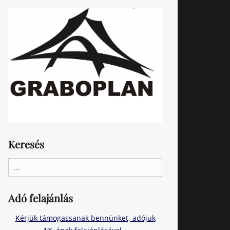
Keresés
Search
for:
Adó felajánlás
Kérjük támogassanak bennünket, adójuk