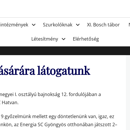
FC Hat
 intézmények
Szurkolóknak
XI. Bosch tábor
Létesítmény
Elérhetőség
sárára látogatunk
egyei I. osztályú bajnokság 12. fordulójában a
C Hatvan.
, 9 győzelmünk mellett egy döntetlenünk van, igaz, ez
ünkön, az Energia SC Gyöngyös otthonában játszott 2–