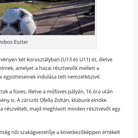
Dobos Eszter
vényen két korosztályban (U13 és U11) öt, illetve
elmek, amelyet a hazai résztvevők mellett a
ov együtteseinek indulása tett nemzetközivé.
tak a füves, illetve a műfüves pályán, 16 óra után
ny is. A zárszót Ofella Zoltán, klubunk elnöke
a részvételt, majd meghívott minden résztvevőt egy
ség női szakágvezetője a következőképpen értékelt