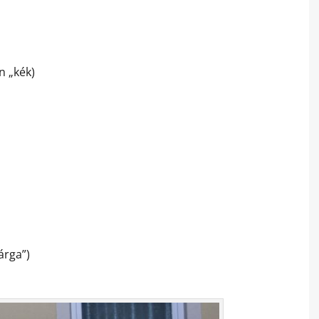
n „kék)
árga”)