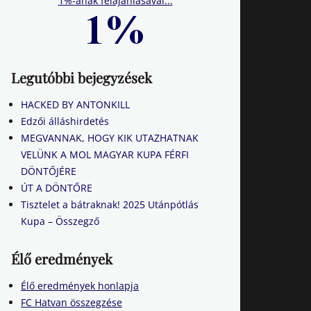
1%-ának felajánlásával...
Legutóbbi bejegyzések
HACKED BY ANTONKILL
Edzői álláshirdetés
MEGVANNAK, HOGY KIK UTAZHATNAK
VELÜNK A MOL MAGYAR KUPA FÉRFI
DÖNTŐJÉRE
ÚT A DÖNTŐRE
Tisztelet a bátraknak! 2025 Utánpótlás
Kupa – Összegző
Élő eredmények
Élő eredmények honlapja
FC Hatvan összegzése