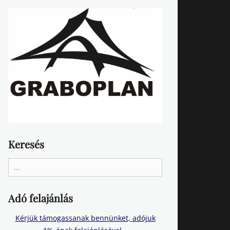
Keresés
Search
for:
Adó felajánlás
Kérjük támogassanak bennünket, adójuk