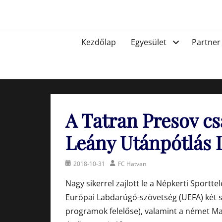
Skip
to
Egyesület a hatvani labdarúgásért, sportért!
content
Primary
Kezdőlap
Egyesület
Partner
menu
A Tatran Presov cs
Leány Utánpótlás 
Posted
Author
2018-10-31
FC Hatvan
on
Nagy sikerrel zajlott le a Népkerti Sport
Európai Labdarúgó-szövetség (UEFA) két sz
programok felelőse), valamint a német Ma