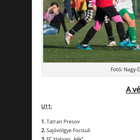
Fotó: Nagy-
A v
U11:
1.
Tatran Presov
2.
Sajóvölgye Focisuli
3.
FC Hatvan „kék”