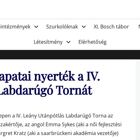
FC Hat
 intézmények
Szurkolóknak
XI. Bosch tábor
Létesítmény
Elérhetőség
apatai nyerték a IV.
Labdarúgó Tornát
telepen a IV. Leány Utánpótlás Labdarúgó Torna az
akértője, az angol Emma Sykes (aki a női fejlesztési
rgret Kratz (aki a saarbrückeni akadémia vezetője)