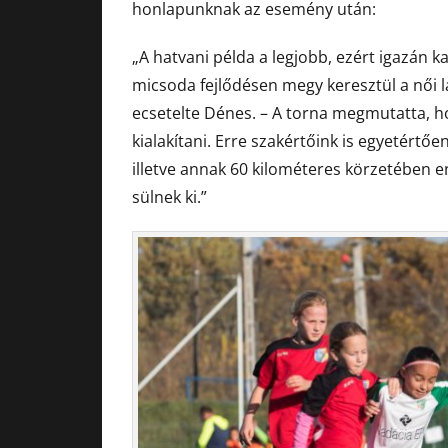
honlapunknak az esemény után:
„A hatvani példa a legjobb, ezért igazán ka
micsoda fejlődésen megy keresztül a női 
ecsetelte Dénes. – A torna megmutatta, h
kialakítani. Erre szakértőink is egyetértőe
illetve annak 60 kilométeres körzetében e
sülnek ki.”