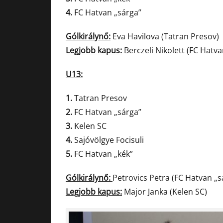
4.
FC Hatvan „sárga”
Gólkirálynő:
Eva Havilova (Tatran Presov)
Legjobb kapus:
Berczeli Nikolett (FC Hatva
U13:
1.
Tatran Presov
2.
FC Hatvan „sárga”
3.
Kelen SC
4.
Sajóvölgye Focisuli
5.
FC Hatvan „kék”
Gólkirálynő:
Petrovics Petra (FC Hatvan „s
Legjobb kapus:
Major Janka (Kelen SC)