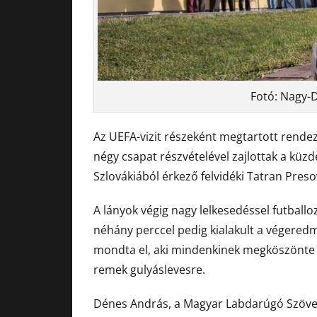
Fotó: Nagy-
Az UEFA-vizit részeként megtartott rendez
négy csapat részvételével zajlottak a küzd
Szlovákiából érkező felvidéki Tatran Pres
A lányok végig nagy lelkesedéssel futballoz
néhány perccel pedig kialakult a végeredmé
mondta el, aki mindenkinek megköszönte 
remek gulyáslevesre.
Dénes András, a Magyar Labdarúgó Szövet