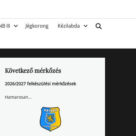
van
Search
NB III
Jégkorong
Kézilabda
Következő mérkőzés
2026/2027 felkészülési mérkőzések
Hamarosan...