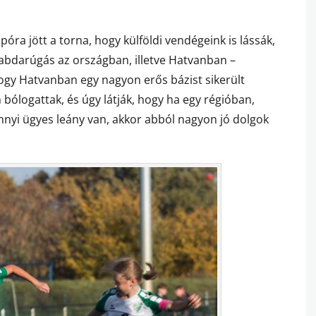
póra jött a torna, hogy külföldi vendégeink is lássák,
labdarúgás az országban, illetve Hatvanban –
ogy Hatvanban egy nagyon erős bázist sikerült
n bólogattak, és úgy látják, hogy ha egy régióban,
nnyi ügyes leány van, akkor abból nagyon jó dolgok