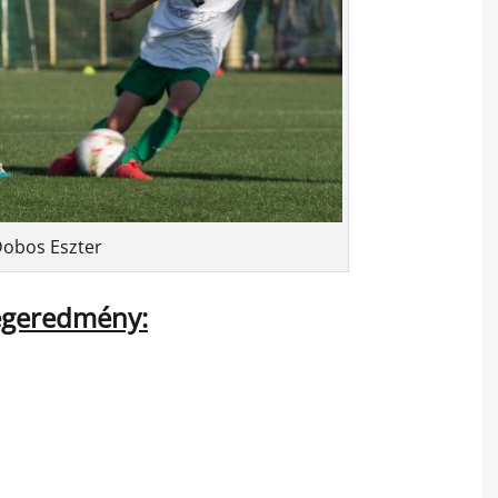
Dobos Eszter
égeredmény: