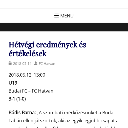
Skip
FC Hatvan
Egyesület a hatvani labdarúgásért, sportért!
to
MENU
content
Hétvégi eredmények és
értékelések
Posted
Author
2018-05-14
FC Hatvan
on
2018.05.12. 13:00
U19
Budai FC – FC Hatvan
3-1 (1-0)
Bódis Barna:
„A szombati mérkőzésünket a Budai
Tabán ellen játszottuk, aki az egyik legjobb csapat a