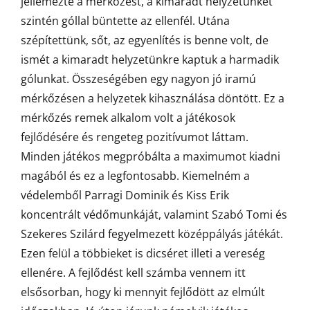
jellemezte a mérkőzést, a kimaradt helyzetünket
szintén góllal büntette az ellenfél. Utána
szépítettünk, sőt, az egyenlítés is benne volt, de
ismét a kimaradt helyzetünkre kaptuk a harmadik
gólunkat. Összeségében egy nagyon jó iramú
mérkőzésen a helyzetek kihasználása döntött. Ez a
mérkőzés remek alkalom volt a játékosok
fejlődésére és rengeteg pozitívumot láttam.
Minden játékos megpróbálta a maximumot kiadni
magából és ez a legfontosabb. Kiemelném a
védelemből Parragi Dominik és Kiss Erik
koncentrált védőmunkáját, valamint Szabó Tomi és
Szekeres Szilárd fegyelmezett középpályás játékát.
Ezen felül a többieket is dicséret illeti a vereség
ellenére. A fejlődést kell számba vennem itt
elsősorban, hogy ki mennyit fejlődött az elmúlt