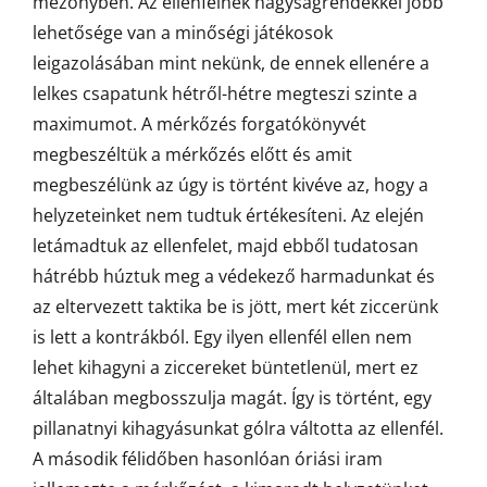
mezőnyben. Az ellenfélnek nagyságrendekkel jobb
lehetősége van a minőségi játékosok
leigazolásában mint nekünk, de ennek ellenére a
lelkes csapatunk hétről-hétre megteszi szinte a
maximumot. A mérkőzés forgatókönyvét
megbeszéltük a mérkőzés előtt és amit
megbeszélünk az úgy is történt kivéve az, hogy a
helyzeteinket nem tudtuk értékesíteni. Az elején
letámadtuk az ellenfelet, majd ebből tudatosan
hátrébb húztuk meg a védekező harmadunkat és
az eltervezett taktika be is jött, mert két ziccerünk
is lett a kontrákból. Egy ilyen ellenfél ellen nem
lehet kihagyni a ziccereket büntetlenül, mert ez
általában megbosszulja magát. Így is történt, egy
pillanatnyi kihagyásunkat gólra váltotta az ellenfél.
A második félidőben hasonlóan óriási iram