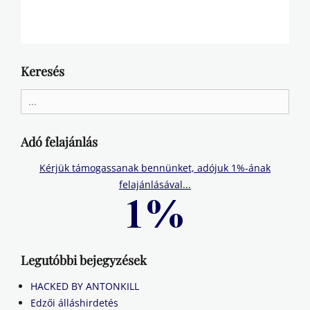
Keresés
Search
for:
Adó felajánlás
Kérjük támogassanak bennünket, adójuk 1%-ának
felajánlásával...
Legutóbbi bejegyzések
HACKED BY ANTONKILL
Edzői álláshirdetés