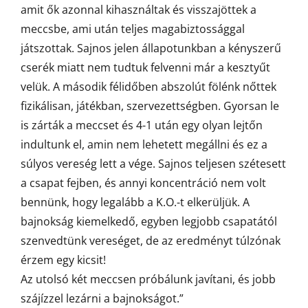
amit ők azonnal kihasználtak és visszajöttek a
meccsbe, ami után teljes magabiztossággal
játszottak. Sajnos jelen állapotunkban a kényszerű
cserék miatt nem tudtuk felvenni már a kesztyűt
velük. A második félidőben abszolút fölénk nőttek
fizikálisan, játékban, szervezettségben. Gyorsan le
is zárták a meccset és 4-1 után egy olyan lejtőn
indultunk el, amin nem lehetett megállni és ez a
súlyos vereség lett a vége. Sajnos teljesen szétesett
a csapat fejben, és annyi koncentráció nem volt
bennünk, hogy legalább a K.O.-t elkerüljük. A
bajnokság kiemelkedő, egyben legjobb csapatától
szenvedtünk vereséget, de az eredményt túlzónak
érzem egy kicsit!
Az utolsó két meccsen próbálunk javítani, és jobb
szájízzel lezárni a bajnokságot.”