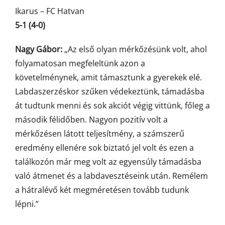
Ikarus – FC Hatvan
5-1 (4-0)
Nagy Gábor:
„Az első olyan mérkőzésünk volt, ahol
folyamatosan megfeleltünk azon a
követelménynek, amit támasztunk a gyerekek elé.
Labdaszerzéskor szűken védekeztünk, támadásba
át tudtunk menni és sok akciót végig vittünk, főleg a
második félidőben. Nagyon pozitív volt a
mérkőzésen látott teljesítmény, a számszerű
eredmény ellenére sok biztató jel volt és ezen a
találkozón már meg volt az egyensúly támadásba
való átmenet és a labdavesztéseink után. Remélem
a hátralévő két megméretésen tovább tudunk
lépni.”