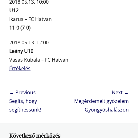
2018.05.13. 10:00
U12
Ikarus – FC Hatvan
11-0 (7-0)
2018.05.13. 12:00
Leány U16
Vasas Kubala – FC Hatvan
Értékelés
Bejegyzés
← Previous
Next →
navigáció
Previous
Next
Segíts, hogy
Megérdemelt győzelem
post:
post:
segíthessünk!
Gyöngyöshalászon
Következő mérkőzés