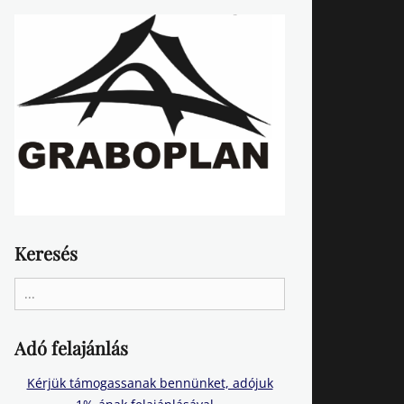
Keresés
Search
for:
Adó felajánlás
Kérjük támogassanak bennünket, adójuk