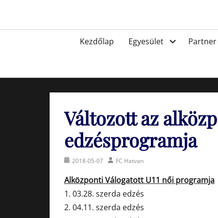
Skip
to
Egyesület a hatvani labdarúgásért, sportért!
content
Primary
Kezdőlap
Egyesület
Partner
menu
Változott az alközp
edzésprogramja
Posted
Author
2018-05-07
FC Hatvan
on
Alközponti Válogatott U11 női programja
1. 03.28. szerda edzés
2. 04.11. szerda edzés