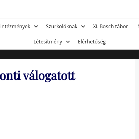
FC Hat
 intézmények
Szurkolóknak
XI. Bosch tábor
Létesítmény
Elérhetőség
onti válogatott