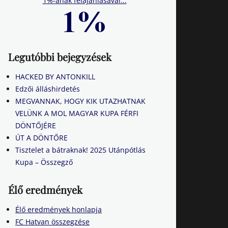
1%-ának felajánlásával...
Legutóbbi bejegyzések
HACKED BY ANTONKILL
Edzői álláshirdetés
MEGVANNAK, HOGY KIK UTAZHATNAK
VELÜNK A MOL MAGYAR KUPA FÉRFI
DÖNTŐJÉRE
ÚT A DÖNTŐRE
Tisztelet a bátraknak! 2025 Utánpótlás
Kupa – Összegző
Élő eredmények
Élő eredmények honlapja
FC Hatvan összegzése