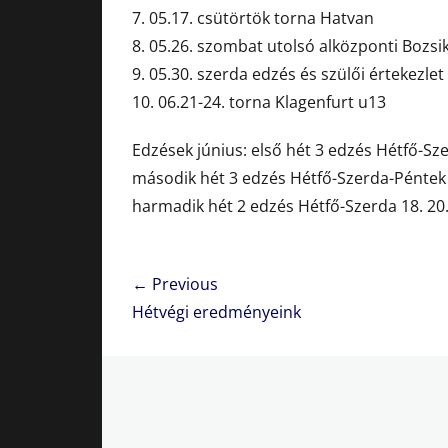
7. 05.17. csütörtök torna Hatvan
8. 05.26. szombat utolsó alközponti Bozsi
9. 05.30. szerda edzés és szülői értekezlet
10. 06.21-24. torna Klagenfurt u13
Edzések június: első hét 3 edzés Hétfő-Sze
második hét 3 edzés Hétfő-Szerda-Péntek 1
harmadik hét 2 edzés Hétfő-Szerda 18. 20
Bejegyzés
← Previous
navigáció
Previous
Hétvégi eredményeink
post: