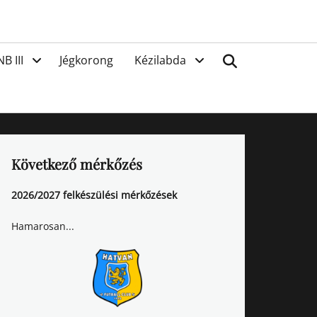
van
Search
NB III
Jégkorong
Kézilabda
Következő mérkőzés
2026/2027 felkészülési mérkőzések
Hamarosan...