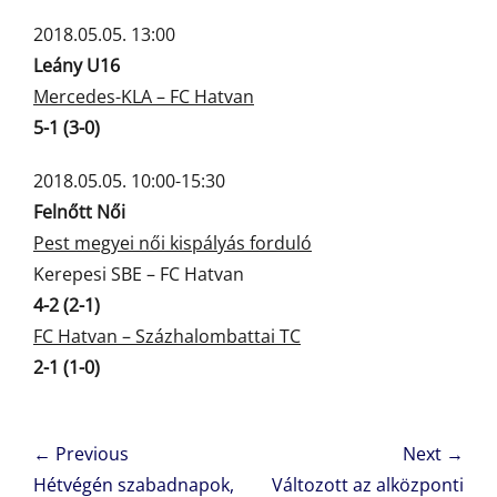
2018.05.05. 13:00
Leány U16
Mercedes-KLA – FC Hatvan
5-1 (3-0)
2018.05.05. 10:00-15:30
Felnőtt Női
Pest megyei női kispályás forduló
Kerepesi SBE – FC Hatvan
4-2 (2-1)
FC Hatvan – Százhalombattai TC
2-1 (1-0)
Bejegyzés
← Previous
Next →
navigáció
Previous
Next
Hétvégén szabadnapok,
Változott az alközponti