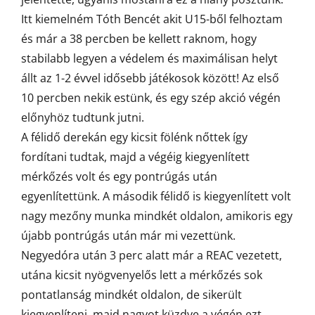
Itt kiemelném Tóth Bencét akit U15-ből felhoztam
és már a 38 percben be kellett raknom, hogy
stabilabb legyen a védelem és maximálisan helyt
állt az 1-2 évvel idősebb játékosok között! Az első
10 percben nekik estünk, és egy szép akció végén
előnyhöz tudtunk jutni.
A félidő derekán egy kicsit fölénk nőttek így
fordítani tudtak, majd a végéig kiegyenlített
mérkőzés volt és egy pontrúgás után
egyenlítettünk. A második félidő is kiegyenlített volt
nagy mezőny munka mindkét oldalon, amikoris egy
újabb pontrúgás után már mi vezettünk.
Negyedóra után 3 perc alatt már a REAC vezetett,
utána kicsit nyögvenyelős lett a mérkőzés sok
pontatlanság mindkét oldalon, de sikerült
kiegyenlíteni, majd nagyot küzdve a végén ezt