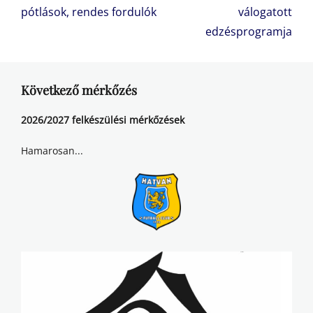
post:
post:
pótlások, rendes fordulók
válogatott
edzésprogramja
Következő mérkőzés
2026/2027 felkészülési mérkőzések
Hamarosan...