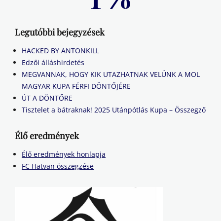
Legutóbbi bejegyzések
HACKED BY ANTONKILL
Edzői álláshirdetés
MEGVANNAK, HOGY KIK UTAZHATNAK VELÜNK A MOL
MAGYAR KUPA FÉRFI DÖNTŐJÉRE
ÚT A DÖNTŐRE
Tisztelet a bátraknak! 2025 Utánpótlás Kupa – Összegző
Élő eredmények
Élő eredmények honlapja
FC Hatvan összegzése