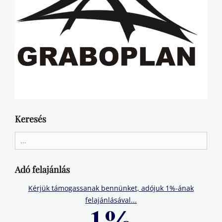
Keresés
Search
for:
Adó felajánlás
Kérjük támogassanak bennünket, adójuk 1%-ának
felajánlásával...