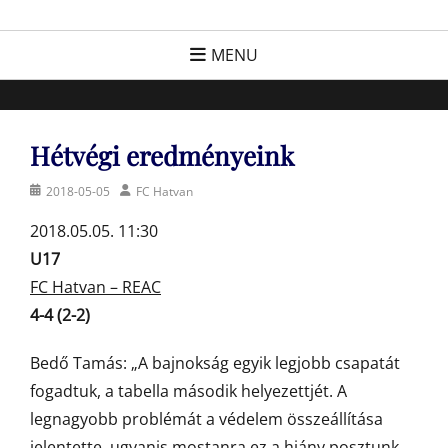
Skip
FC Hatvan
Egyesület a hatvani labdarúgásért, sportért!
to
MENU
content
Hétvégi eredményeink
Posted
Author
2018-05-05
FC Hatvan
on
2018.05.05. 11:30
U17
FC Hatvan – REAC
4-4 (2-2)
Bedő Tamás: „A bajnokság egyik legjobb csapatát
fogadtuk, a tabella második helyezettjét. A
legnagyobb problémát a védelem összeállítása
jelentette, ugyanis mostanra ez a hiány posztunk.