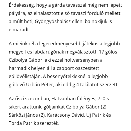
Érdekesség, hogy a gárda tavasszal még nem lépett
pályára, az elhalasztott első tavaszi forduló mellett
a múlt heti, Gyöngyöshalász elleni bajnokijuk is
elmaradt.
A mieinknél a legeredményesebb játékos a legjobb
megye I-es labdarúgónak megválasztott, 17 gólos
Czibolya Gábor, aki ezzel holtversenyben a
harmadik helyen áll a csoport összesített
góllövőlistáján. A besenyőtelkieknél a legjobb
góllövő Urbán Péter, aki eddig 4 találatot szerzett.
Az őszi szezonban, Hatvanban fölényes, 7–0-s
sikert arattunk, góljainkat Czibolya Gábor (2),
Sárközi János (2), Karácsony Dávid, Uj Patrik és
Torda Patrik szerezték.