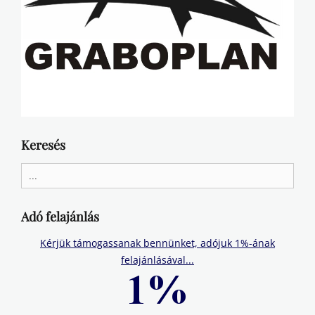
Keresés
Search
for:
Adó felajánlás
Kérjük támogassanak bennünket, adójuk 1%-ának
felajánlásával...