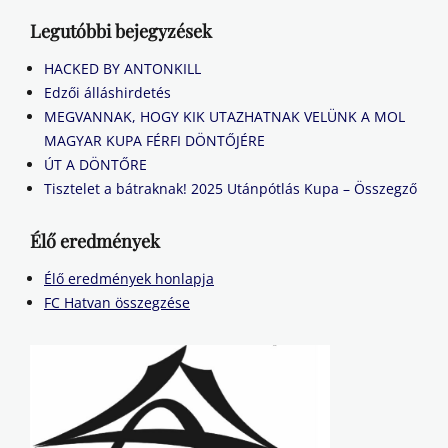
Legutóbbi bejegyzések
HACKED BY ANTONKILL
Edzői álláshirdetés
MEGVANNAK, HOGY KIK UTAZHATNAK VELÜNK A MOL
MAGYAR KUPA FÉRFI DÖNTŐJÉRE
ÚT A DÖNTŐRE
Tisztelet a bátraknak! 2025 Utánpótlás Kupa – Összegző
Élő eredmények
Élő eredmények honlapja
FC Hatvan összegzése