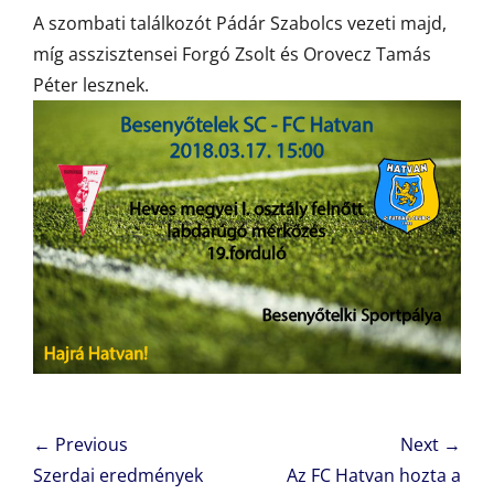
A szombati találkozót Pádár Szabolcs vezeti majd,
míg asszisztensei Forgó Zsolt és Orovecz Tamás
Péter lesznek.
Bejegyzés
← Previous
Next →
navigáció
Previous
Next
Szerdai eredmények
Az FC Hatvan hozta a