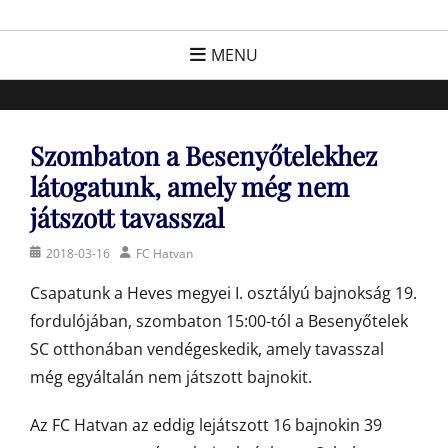
Skip
FC Hatvan
Egyesület a hatvani labdarúgásért, sportért!
to
MENU
content
Szombaton a Besenyőtelekhez
látogatunk, amely még nem
játszott tavasszal
Posted
Author
2018-03-16
FC Hatvan
on
Csapatunk a Heves megyei I. osztályú bajnokság 19.
fordulójában, szombaton 15:00-tól a Besenyőtelek
SC otthonában vendégeskedik, amely tavasszal
még egyáltalán nem játszott bajnokit.
Az FC Hatvan az eddig lejátszott 16 bajnokin 39