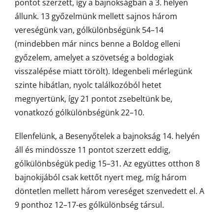
pontot szerzett, így a bajnokságban a 3. helyen
állunk. 13 győzelmünk mellett sajnos három
vereségünk van, gólkülönbségünk 54–14
(mindebben már nincs benne a Boldog elleni
győzelem, amelyet a szövetség a boldogiak
visszalépése miatt törölt). Idegenbeli mérlegünk
szinte hibátlan, nyolc találkozóból hetet
megnyertünk, így 21 pontot zsebeltünk be,
vonatkozó gólkülönbségünk 22–10.
Ellenfelünk, a Besenyőtelek a bajnokság 14. helyén
áll és mindössze 11 pontot szerzett eddig,
gólkülönbségük pedig 15–31. Az együttes otthon 8
bajnokijából csak kettőt nyert meg, míg három
döntetlen mellett három vereséget szenvedett el. A
9 ponthoz 12–17-es gólkülönbség társul.