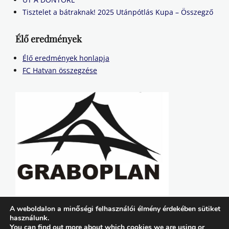
Tisztelet a bátraknak! 2025 Utánpótlás Kupa – Összegző
Élő eredmények
Élő eredmények honlapja
FC Hatvan összegzése
A weboldalon a minőségi felhasználói élmény érdekében sütiket
használunk.
You can find out more about which cookies we are using or