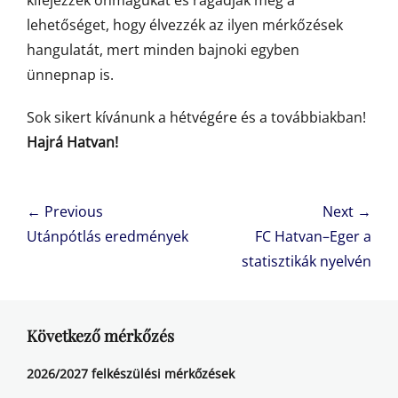
kifejezzék önmagukat és ragadják meg a
lehetőséget, hogy élvezzék az ilyen mérkőzések
hangulatát, mert minden bajnoki egyben
ünnepnap is.
Sok sikert kívánunk a hétvégére és a továbbiakban!
Hajrá Hatvan!
Bejegyzés
← Previous
Next →
navigáció
Previous
Next
Utánpótlás eredmények
FC Hatvan–Eger a
post:
post:
statisztikák nyelvén
Következő mérkőzés
2026/2027 felkészülési mérkőzések