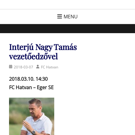
Skip
FC Hatvan
Egyesület a hatvani labdarúgásért, sportért!
to
MENU
content
Interjú Nagy Tamás
vezetőedzővel
Posted
Author
2018-03-07
FC Hatvan
on
2018.03.10. 14:30
FC Hatvan – Eger SE