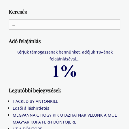
Keresés
Search
for:
Adó felajánlás
Kérjük támogassanak bennünket, adójuk 1%-ának
felajánlásával...
Legutóbbi bejegyzések
HACKED BY ANTONKILL
Edzői álláshirdetés
MEGVANNAK, HOGY KIK UTAZHATNAK VELÜNK A MOL
MAGYAR KUPA FÉRFI DÖNTŐJÉRE
ÚT A DÖNTŐRE