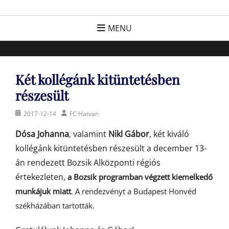
Skip
FC Hatvan
Egyesület a hatvani labdarúgásért, sportért!
to
MENU
content
Két kollégánk kitüntetésben
részesült
Posted
Author
2017-12-14
FC Hatvan
on
Dósa Johanna
, valamint
Nikl Gábor
, két kiváló
kollégánk kitüntetésben részesült a december 13-
án rendezett Bozsik Alközponti régiós
értekezleten,
a
Bozsik programban végzett kiemelkedő
munkájuk miatt
. A rendezvényt a Budapest Honvéd
székházában tartották.