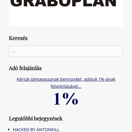
Keresés
Search
for:
Adó felajánlás
Kérjük támogassanak bennünket, adójuk 1%-ának
felajánlásával...
Legutóbbi bejegyzések
HACKED BY ANTONKILL