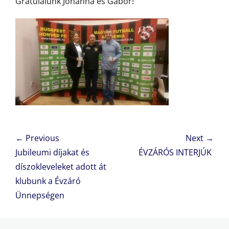
Gratulálunk Johanna és Gábor!
Bejegyzés
← Previous
Next →
navigáció
Previous
Next
Jubileumi díjakat és
ÉVZÁRÓS INTERJÚK
post:
post:
díszokleveleket adott át
klubunk a Évzáró
Ünnepségen