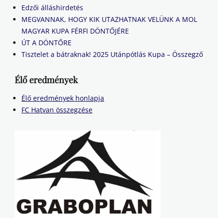
Edzői álláshirdetés
MEGVANNAK, HOGY KIK UTAZHATNAK VELÜNK A MOL
MAGYAR KUPA FÉRFI DÖNTŐJÉRE
ÚT A DÖNTŐRE
Tisztelet a bátraknak! 2025 Utánpótlás Kupa – Összegző
Élő eredmények
Élő eredmények honlapja
FC Hatvan összegzése