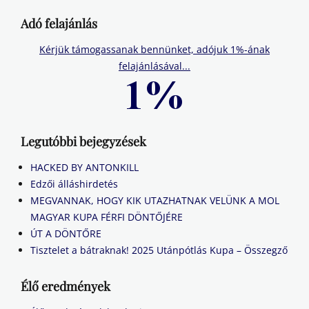
Adó felajánlás
Kérjük támogassanak bennünket, adójuk 1%-ának
felajánlásával...
Legutóbbi bejegyzések
HACKED BY ANTONKILL
Edzői álláshirdetés
MEGVANNAK, HOGY KIK UTAZHATNAK VELÜNK A MOL
MAGYAR KUPA FÉRFI DÖNTŐJÉRE
ÚT A DÖNTŐRE
Tisztelet a bátraknak! 2025 Utánpótlás Kupa – Összegző
Élő eredmények