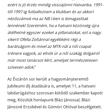
ezért is jó érzés mindig visszajönni Hatvanba. 1991-
től 1997-ig futballoztam a klubban és az akkori
nézőszámok ma az NB I-ben is kimagaslóak
lennének! Szeretném, ha a hatvani közönség újra
átélhetné egyszer ezeket a pillanatokat, ezt a nagy
sikert! Ofella Zoltánnal egyébként régi a
barátságom és mivel az MTK-nál a női csapat
trénere vagyok, az elnök úr a női szakág dolgairól
már most tanácsot kért, amelyet természetesen
szívesen
adok
.”
Az Évzárón sor került a hagyományteremtő
Jubileumi díj átadására is, amelyet 11, a hatvani
labdarúgáshoz szorosan kötődő szakember kapott
meg, Közülük honlapunk Blázi Jánossal, Blázi
Jánosné Erzsikével és Gömöri Ottóval beszélgetett.