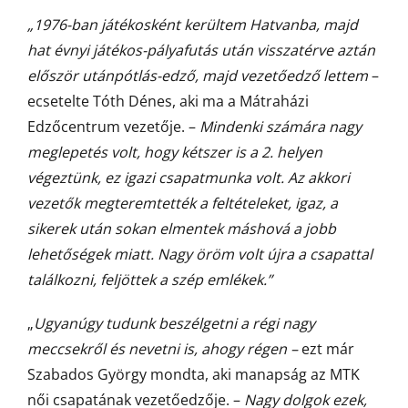
„1976-ban játékosként kerültem Hatvanba, majd
hat évnyi játékos-pályafutás után visszatérve aztán
először utánpótlás-edző, majd vezetőedző lettem
–
ecsetelte Tóth Dénes, aki ma a Mátraházi
Edzőcentrum vezetője. –
Mindenki számára nagy
meglepetés volt, hogy kétszer is a 2. helyen
végeztünk, ez igazi csapatmunka volt. Az akkori
vezetők megteremtették a feltételeket, igaz, a
sikerek után sokan elmentek máshová a jobb
lehetőségek miatt. Nagy öröm volt újra a csapattal
találkozni, feljöttek a szép emlékek.”
„
Ugyanúgy tudunk beszélgetni a régi nagy
meccsekről és nevetni is, ahogy régen –
ezt már
Szabados György mondta, aki manapság az MTK
női csapatának vezetőedzője. –
Nagy dolgok ezek,