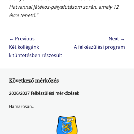
Hatvannal játékos-pályafutásom során, amely 12
évre tehető.”
Bejegyzés
← Previous
Next →
navigáció
Previous
Next
Két kollégánk
A felkészülési program
post:
post:
kitüntetésben részesült
Következő mérkőzés
2026/2027 felkészülési mérkőzések
Hamarosan...