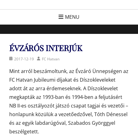
Skip
FC Hatvan
Egyesület a hatvani labdarúgásért, sportért!
to
MENU
content
ÉVZÁRÓS INTERJÚK
Posted
Author
2017-12-19
FC Hatvan
on
Mint arról beszámoltunk, az Évzáró Ünnepségen az
FC Hatvan Jubileumi díjakat és Díszokleveleket
adott át az arra érdemeseknek. A Díszoklevelet
megkapták az 1993-ban és 1994-ben a feljutásért
NB II-es osztályozót játszó csapat tagjai és vezetői –
honlapunk közülük a vezetőedzővel, Tóth Dénessel
és az egyik labdarúgóval, Szabados Györggyel
beszélgetett.