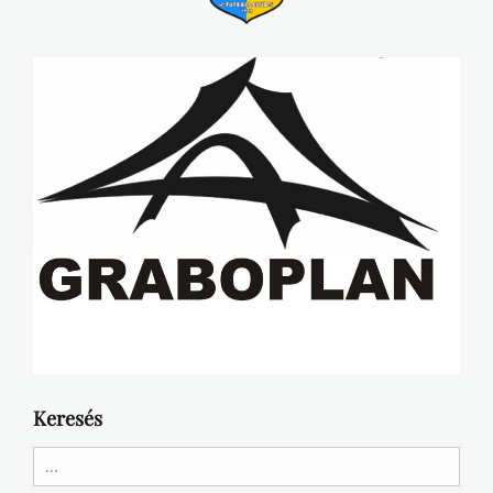
Keresés
Search
for: