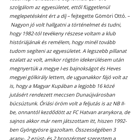
szolgálom az egyesületet, ettől függetlenül
meglepetésként ért a díj
– fejtegette Gömöri Ottó. –
Nagyon jó volt hallgatni a történelmet és tudni,
hogy 1982-tól tevékeny részese voltam a klub
históriájának és remélem, hogy minél tovább
tudom segíteni az egyesületet. A legszebb pillanat
ezalatt az volt, amikor rögtön idekerülésem után
megnyertük a megye I-es bajnokságot és Heves
megyei gólkirály lettem, de ugyanakkor fájó volt az
is, hogy a Magyar Kupában a legjobb 16 közé
jutásért rendezett meccsen Dunaújvárosban
búcsúztunk. Óriási öröm volt a feljutás is az NB II-
be, onnantól kezdődött az FC Hatvan aranykora, de
sajnos akkor már nem játszottam itt, hiszen 1992-
ben Gyöngyösre igazoltam. Összességében 3
arany-, 2 ezüst- és 2 bronzérmet szereztem a