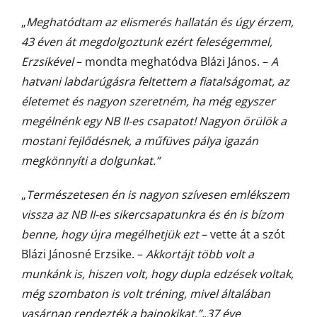
„
Meghatódtam az elismerés hallatán és úgy érzem,
43 éven át megdolgoztunk ezért feleségemmel,
Erzsikével
– mondta meghatódva Blázi János. –
A
hatvani labdarúgásra feltettem a fiatalságomat, az
életemet és nagyon szeretném, ha még egyszer
megélnénk egy NB II-es csapatot! Nagyon örülök a
mostani fejlődésnek, a műfüves pálya igazán
megkönnyíti a dolgunkat.”
„
Természetesen én is nagyon szívesen emlékszem
vissza az NB II-es sikercsapatunkra és én is bízom
benne, hogy újra megélhetjük ezt
– vette át a szót
Blázi Jánosné Erzsike. –
Akkortájt több volt a
munkánk is, hiszen volt, hogy dupla edzések voltak,
még szombaton is volt tréning, mivel általában
vasárnap rendezték a bajnokikat.”
„37 éve