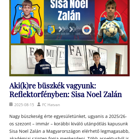
Aki(k)re büszkék vagyunk:
Reflektorfényben: Sisa Noel Zalán
Posted
Author
2025-08-15
FC Hatvan
on
Nagy büszkeség érte egyesületünket, ugyanis a 2025/26-
os szezont – immár – korábbi kiváló utánpótlás kapusunk
Sisa Noel Zalán a Magyarországon elérhető legmagasabb,
akadémiai szinten fogja megkezdeni. Több aspektusból is