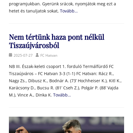
programjukban. Gyerünk srácok, nyomjátok meg ezt a
hetet és tanuljatok sokat,
Tovább…
Nem tértünk haza pont nélkül
Tiszaújvárosból
Posted
Author
2025-07-27
FC Hatvan
on
NB III. Észak-keleti csoport 1. forduló Termálfürdő FC
Tiszaújváros – FC Hatvan 3-3 (1-1) FC Hatvan: Rácz R.,
Nagy Zs., Dibusz K., Bodnár A. (73’ Hochheiser K.), Kitl K.,
Karácsony D., Bucsu R. (81’ Cseh Z.), Polgár P. (88’ Vajda
M.), Vince A., Dinka K.
Tovább…