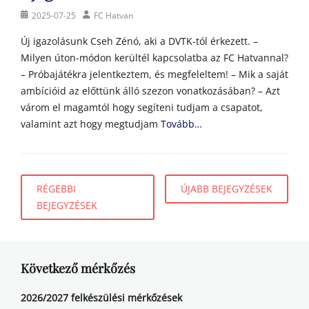
Posted
Author
2025-07-25
FC Hatvan
on
Új igazolásunk Cseh Zénó, aki a DVTK-tól érkezett. –
Milyen úton-módon kerültél kapcsolatba az FC Hatvannal?
– Próbajátékra jelentkeztem, és megfeleltem! – Mik a saját
ambícióid az előttünk álló szezon vonatkozásában? – Azt
várom el magamtól hogy segíteni tudjam a csapatot,
valamint azt hogy megtudjam
Tovább…
Bejegyzés
RÉGEBBI
ÚJABB BEJEGYZÉSEK
navigáció
BEJEGYZÉSEK
Következő mérkőzés
2026/2027 felkészülési mérkőzések