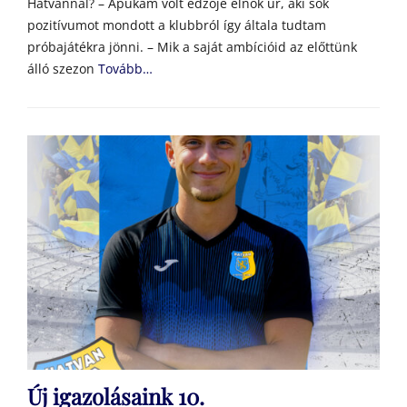
Hatvannal? – Apukám volt edzője elnök úr, aki sok
pozitívumot mondott a klubbról így általa tudtam
próbajátékra jönni. – Mik a saját ambícióid az előttünk
álló szezon
Tovább…
Új igazolásaink 10.