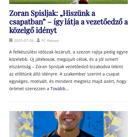
Zoran Spisljak: „Hiszünk a
csapatban” – így látja a vezetőedző a
közelgő idényt
Posted
Author
2025-07-26
FC Hatvan
on
A felkészülési időszak lezárult, a szezon rajtja pedig egyre
közelebb. Új játékosok, megújult célok, és a jól ismert
elszántság – Zoran Spisljak vezetőedző bizakodva tekint
az előttünk álló idényre. A szakember szerint a csapat
egységes, motivált, és mindent megtesz majd azért, hogy
örömet szerezzen a
Tovább…