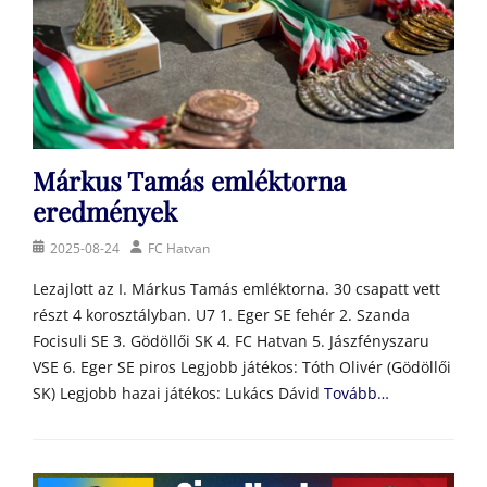
Márkus Tamás emléktorna
eredmények
Posted
Author
2025-08-24
FC Hatvan
on
Lezajlott az I. Márkus Tamás emléktorna. 30 csapatt vett
részt 4 korosztályban. U7 1. Eger SE fehér 2. Szanda
Focisuli SE 3. Gödöllői SK 4. FC Hatvan 5. Jászfényszaru
VSE 6. Eger SE piros Legjobb játékos: Tóth Olivér (Gödöllői
SK) Legjobb hazai játékos: Lukács Dávid
Tovább…