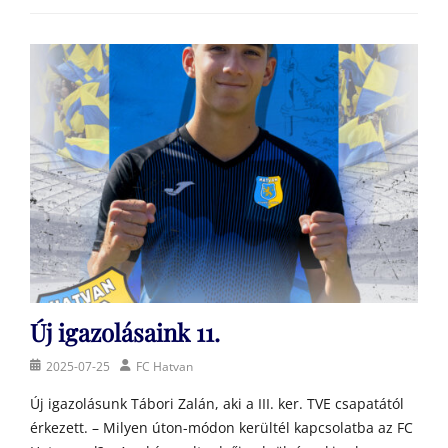
Új igazolásaink 11.
Posted
Author
2025-07-25
FC Hatvan
on
Új igazolásunk Tábori Zalán, aki a III. ker. TVE csapatától
érkezett. – Milyen úton-módon kerültél kapcsolatba az FC