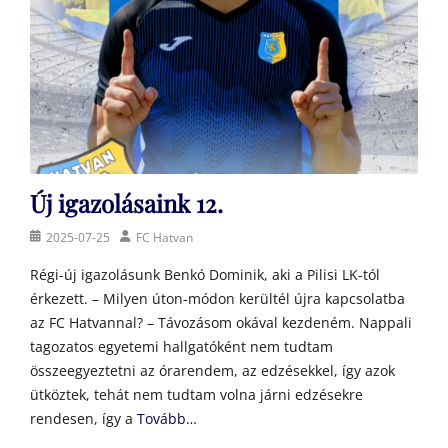
Új igazolásaink 12.
Posted
Author
2025-07-25
FC Hatvan
on
Régi-új igazolásunk Benkó Dominik, aki a Pilisi LK-tól
érkezett. – Milyen úton-módon kerültél újra kapcsolatba
az FC Hatvannal? – Távozásom okával kezdeném. Nappali
tagozatos egyetemi hallgatóként nem tudtam
összeegyeztetni az órarendem, az edzésekkel, így azok
ütköztek, tehát nem tudtam volna járni edzésekre
rendesen, így a
Tovább…