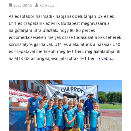
Posted
Author
2025-08-15
FC Hatvan
on
Az edzőtábor harmadik napjának délutánján U9-es és
U11-es csapataink az MTK Budapest meghívására a
Salgótarjáni útra utaztak, hogy 80-80 perces
edzőmérkőzéseken mérjék össze tudásukat a kék-fehérek
korosztályos gárdáival. U11-es alakulatunk a hazaiak U10-
es csapatával mérkőzött meg 6+1-ben, míg fiatalabbjaink
az MTK U8-as brigádjával játszottak 4+1-ben
Tovább…