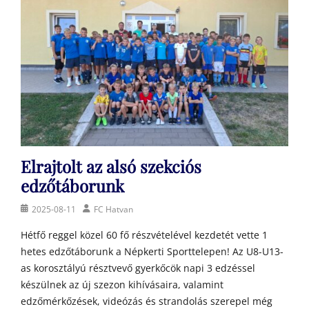
Elrajtolt az alsó szekciós
edzőtáborunk
Posted
Author
2025-08-11
FC Hatvan
on
Hétfő reggel közel 60 fő részvételével kezdetét vette 1
hetes edzőtáborunk a Népkerti Sporttelepen! Az U8-U13-
as korosztályú résztvevő gyerkőcök napi 3 edzéssel
készülnek az új szezon kihívásaira, valamint
edzőmérkőzések, videózás és strandolás szerepel még