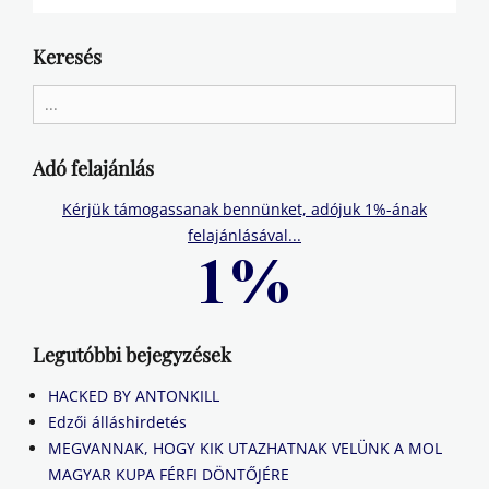
Keresés
Search
for:
Adó felajánlás
Kérjük támogassanak bennünket, adójuk 1%-ának
felajánlásával...
Legutóbbi bejegyzések
HACKED BY ANTONKILL
Edzői álláshirdetés
MEGVANNAK, HOGY KIK UTAZHATNAK VELÜNK A MOL
MAGYAR KUPA FÉRFI DÖNTŐJÉRE