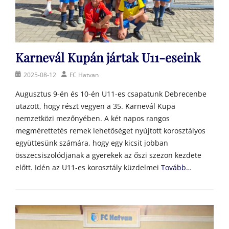
Karnevál Kupán jártak U11-eseink
Posted
Author
2025-08-12
FC Hatvan
on
Augusztus 9-én és 10-én U11-es csapatunk Debrecenbe
utazott, hogy részt vegyen a 35. Karnevál Kupa
nemzetközi mezőnyében. A két napos rangos
megmérettetés remek lehetőséget nyújtott korosztályos
együttesünk számára, hogy egy kicsit jobban
összecsiszolódjanak a gyerekek az őszi szezon kezdete
előtt. Idén az U11-es korosztály küzdelmei
Tovább…