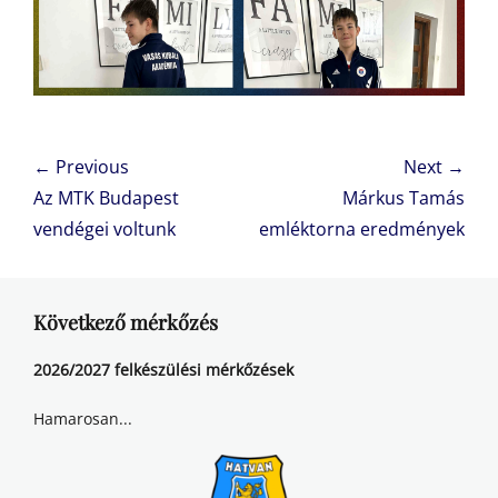
Bejegyzés
← Previous
Next →
navigáció
Previous
Next
Az MTK Budapest
Márkus Tamás
post:
post:
vendégei voltunk
emléktorna eredmények
Következő mérkőzés
2026/2027 felkészülési mérkőzések
Hamarosan...