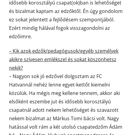
idősebb korosztályú csapat(ok)ban is lehetőséget
és bizalmat kaptam az edzőktől. Én úgy gondolom
ez sokat jelentett a fejlődésem szempontjából.
Ezért mindig hálával fogok visszagondolni az
edzőimre.
– Kik azok edzők/pedagógusok/egyéb személyek
akikre szívesen emlékszel és sokat köszönhetsz
nekik?
– Nagyon sok jó edzővel dolgoztam az FC
Hatvannál nehéz lenne egyet-kettőt kiemelni
közülük. Ha mégis meg kellene tennem, akkor aki
elsőként eszembe jut és idősebb korosztályú
csapatnál adott nekem lehetőséget és szavazott
nekem bizalmat az Márkus Tomi bácsi volt. Nagy
hatással volt rám a két utolsó csapatedzőm Ádám