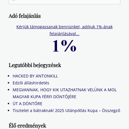
for:
Adó felajánlás
Kérjük támogassanak bennünket, adójuk 1%-ának
felajánlásával...
Legutóbbi bejegyzések
HACKED BY ANTONKILL
Edzői álláshirdetés
MEGVANNAK, HOGY KIK UTAZHATNAK VELÜNK A MOL
MAGYAR KUPA FÉRFI DÖNTŐJÉRE
ÚT A DÖNTŐRE
Tisztelet a bátraknak! 2025 Utánpótlás Kupa – Összegző
Élő eredmények