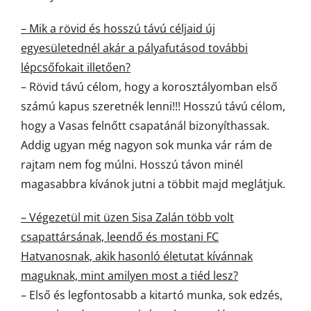
– Mik a rövid és hosszú távú céljaid új
egyesületednél akár a pályafutásod további
lépcsőfokait illetően?
– Rövid távú célom, hogy a korosztályomban első
számú kapus szeretnék lenni!!! Hosszú távú célom,
hogy a Vasas felnőtt csapatánál bizonyíthassak.
Addig ugyan még nagyon sok munka vár rám de
rajtam nem fog múlni. Hosszú távon minél
magasabbra kívánok jutni a többit majd meglátjuk.
– Végezetül mit üzen Sisa Zalán több volt
csapattársának, leendő és mostani FC
Hatvanosnak, akik hasonló életutat kívánnak
maguknak, mint amilyen most a tiéd lesz?
– Első és legfontosabb a kitartó munka, sok edzés,