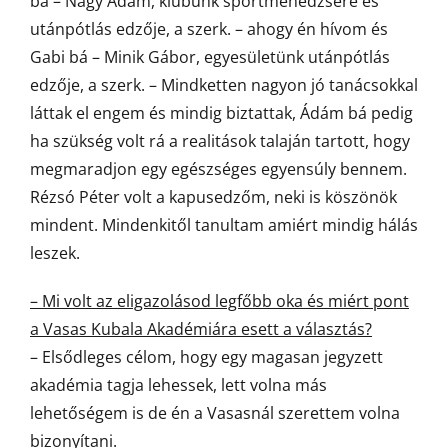
bá – Nagy Ádám, klubunk sportmenedzsere és
utánpótlás edzője, a szerk. – ahogy én hívom és
Gabi bá – Minik Gábor, egyesületünk utánpótlás
edzője, a szerk. – Mindketten nagyon jó tanácsokkal
láttak el engem és mindig biztattak, Ádám bá pedig
ha szükség volt rá a realitások talaján tartott, hogy
megmaradjon egy egészséges egyensúly bennem.
Rézsó Péter volt a kapusedzőm, neki is köszönök
mindent. Mindenkitől tanultam amiért mindig hálás
leszek.
– Mi volt az eligazolásod legfőbb oka és miért pont
a Vasas Kubala Akadémiára esett a választás?
– Elsődleges célom, hogy egy magasan jegyzett
akadémia tagja lehessek, lett volna más
lehetőségem is de én a Vasasnál szerettem volna
bizonyítani.