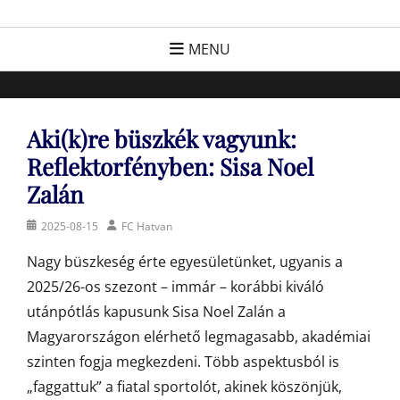
Skip
FC Hatvan
Egyesület a hatvani labdarúgásért, sportért!
to
MENU
content
Aki(k)re büszkék vagyunk:
Reflektorfényben: Sisa Noel
Zalán
Posted
Author
2025-08-15
FC Hatvan
on
Nagy büszkeség érte egyesületünket, ugyanis a
2025/26-os szezont – immár – korábbi kiváló
utánpótlás kapusunk Sisa Noel Zalán a
Magyarországon elérhető legmagasabb, akadémiai
szinten fogja megkezdeni. Több aspektusból is
„faggattuk” a fiatal sportolót, akinek köszönjük,