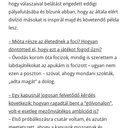
hogy válaszaival belátást engedett eddigi
pályafutásába és bízunk abban, hogy az általa elért
divízió másokat is inspirál majd és követendő példa
lesz.
– Mióta része az életednek a foci? Hogyan
döntötted el, hogy ezt a játékot fogod űzni?
– Óvodás korom óta focizok, mindig is szerettem a
labdajátékokat az apukám is focizott – ugyan nem
ezen a poszton – szóval, ahogy mondani szokták,
„adta magát” a dolog.
– Egy kapusnál jogosan felvetődő kérdés
következik: hogyan ragadtál bent a “gólvonalon”,
volt-e esetleg mezőnyjátékos ambíciód is?
– Első próbálkozásra csatár voltam, és azután
megtetszett, ahogy a kapusok mozognak és