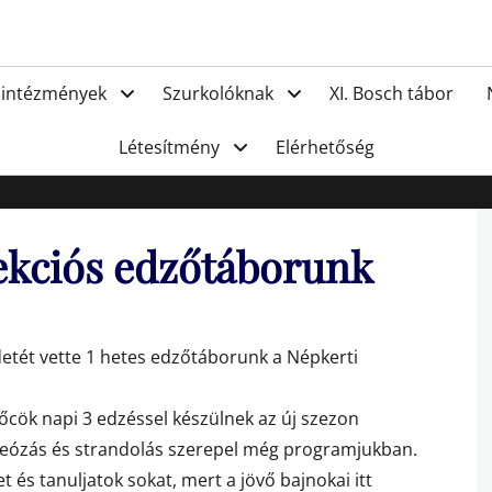
FC Hat
 intézmények
Szurkolóknak
XI. Bosch tábor
Létesítmény
Elérhetőség
szekciós edzőtáborunk
zdetét vette 1 hetes edzőtáborunk a Népkerti
őcök napi 3 edzéssel készülnek az új szezon
ideózás és strandolás szerepel még programjukban.
 és tanuljatok sokat, mert a jövő bajnokai itt