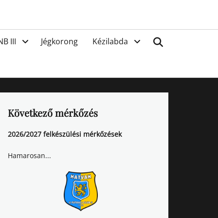
van
Search
NB III
Jégkorong
Kézilabda
Következő mérkőzés
2026/2027 felkészülési mérkőzések
Hamarosan...