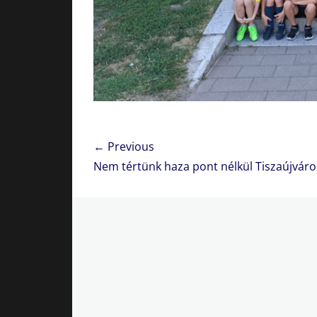
Bejegyzés
← Previous
navigáció
Previous
Nem tértünk haza pont nélkül Tiszaújváro
post: