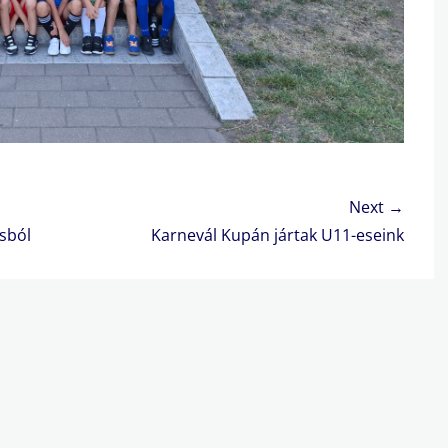
Next →
Next
sból
Karnevál Kupán jártak U11-eseink
post: