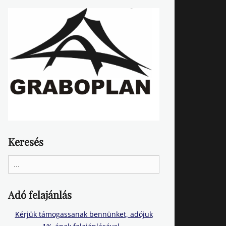
Keresés
Search
for:
Adó felajánlás
Kérjük támogassanak bennünket, adójuk