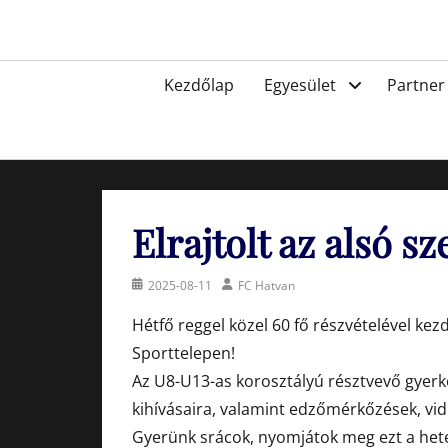
Skip
to
Egyesület a hatvani labdarúgásért, sportért!
content
Primary
Kezdőlap
Egyesület
Partner
menu
Elrajtolt az alsó 
Posted
Author
2025-08-11
FC Hatvan
on
Hétfő reggel közel 60 fő részvételével ke
Sporttelepen!
Az U8-U13-as korosztályú résztvevő gyerk
kihívásaira, valamint edzőmérkőzések, v
Gyerünk srácok, nyomjátok meg ezt a hetet