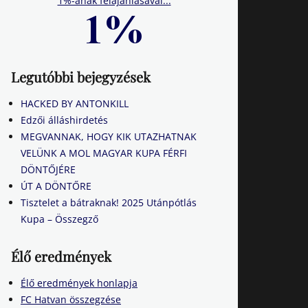
1%-ának felajánlásával...
Legutóbbi bejegyzések
HACKED BY ANTONKILL
Edzői álláshirdetés
MEGVANNAK, HOGY KIK UTAZHATNAK
VELÜNK A MOL MAGYAR KUPA FÉRFI
DÖNTŐJÉRE
ÚT A DÖNTŐRE
Tisztelet a bátraknak! 2025 Utánpótlás
Kupa – Összegző
Élő eredmények
Élő eredmények honlapja
FC Hatvan összegzése