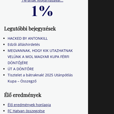
1%-ának felajánlásával...
Legutóbbi bejegyzések
HACKED BY ANTONKILL
Edzői álláshirdetés
MEGVANNAK, HOGY KIK UTAZHATNAK
VELÜNK A MOL MAGYAR KUPA FÉRFI
DÖNTŐJÉRE
ÚT A DÖNTŐRE
Tisztelet a bátraknak! 2025 Utánpótlás
Kupa – Összegző
Élő eredmények
Élő eredmények honlapja
FC Hatvan összegzése