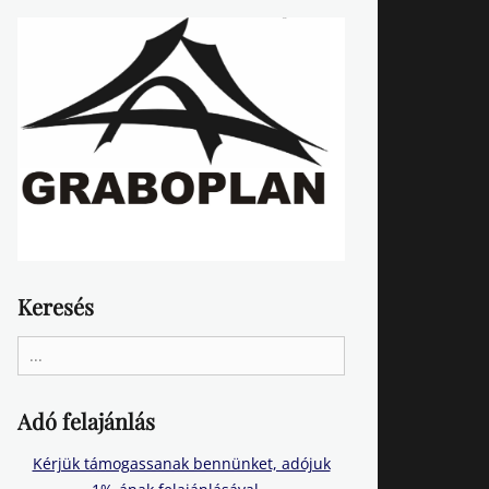
Keresés
Search
for:
Adó felajánlás
Kérjük támogassanak bennünket, adójuk