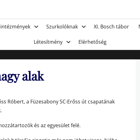
FC Hat
 intézmények
Szurkolóknak
XI. Bosch tábor
Létesítmény
Elérhetőség
agy alak
őss Róbert, a Füzesabony SC-Erőss út csapatának
.
hozzátartozók és az egyesület felé.