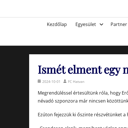
Skip
to
Egyesület a hatvani labdarúgásért, sportért!
content
Primary
Kezdőlap
Egyesület
Partner
menu
Ismét elment egy n
Posted
Author
2024-10-01
FC Hatvan
on
Megrendüléssel értesültünk róla, hogy Er
névadó szponzora már nincsen közöttünk
Ezúton fejezzük ki őszinte részvétünket a 