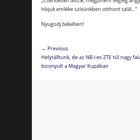
„Csendesen alszik, megpihent végleg angya
hívjuk emléke szívünkben otthont talál…”
Nyugodj békében!
Bejegyzés
← Previous
navigáció
Previous
Helytálltunk, de az NB I-es ZTE túl nagy fa
post:
bizonyult a Magyar Kupában