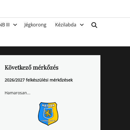
van
Search
NB III
Jégkorong
Kézilabda
Következő mérkőzés
2026/2027 felkészülési mérkőzések
Hamarosan...