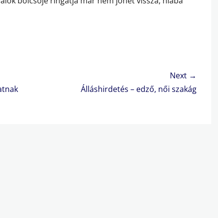
lok bölcsője ringatja már nem jöhet vissza, hiába
Next →
Next
latnak
Álláshirdetés – edző, női szakág
post: