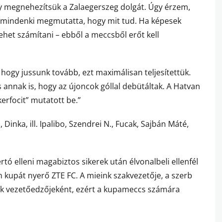
y megnehezítsük a Zalaegerszeg dolgát. Úgy érzem,
és mindenki megmutatta, hogy mit tud. Ha képesek
lehet számítani – ebből a meccsből erőt kell
 hogy jussunk tovább, ezt maximálisan teljesítettük.
 annak is, hogy az újoncok góllal debütáltak. A Hatvan
kerfocit” mutatott be.”
 Dinka, ill. Ipalibo, Szendrei N., Fucak, Sajbán Máté,
tó elleni magabiztos sikerek után élvonalbeli ellenfél
 kupát nyerő ZTE FC. A mieink szakvezetője, a szerb
iak vezetőedzőjeként, ezért a kupameccs számára