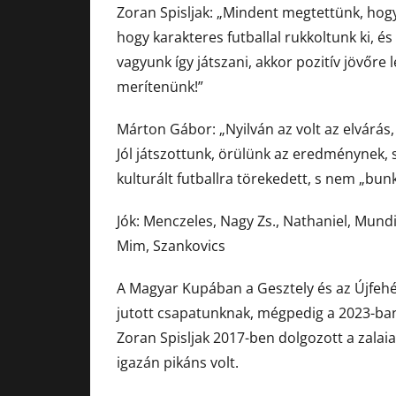
Zoran Spisljak: „Mindent megtettünk, hog
hogy karakteres futballal rukkoltunk ki, 
vagyunk így játszani, akkor pozitív jövőre 
merítenünk!”
Márton Gábor: „Nyilván az volt az elvárás,
Jól játszottunk, örülünk az eredménynek, s
kulturált futballra törekedett, s nem „bun
Jók: Menczeles, Nagy Zs., Nathaniel, Mundi,
Mim, Szankovics
A Magyar Kupában a Gesztely és az Újfehér
jutott csapatunknak, mégpedig a 2023-ban
Zoran Spisljak 2017-ben dolgozott a zala
igazán pikáns volt.