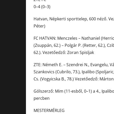
0–4 (0–3)
Hatvan, Népkerti sporttelep, 600 néző. 
Péter)
FC HATVAN: Menczeles – Nathaniel (Herrich
(Zsuppán, 62.) – Polgár P. (Retter, 62.), Czib
62.). Vezetőedző: Zoran Spisljak
ZTE: Németh E. – Szendrei N., Evangelu, Vá
Szankovics (Cubrilo, 73.), Ipalibo (Spoljari
Cs. (Vogyicska B., 78.) Vezetőedző: Márto
Gólszerző: Mim (11-esből, 0–1) a 4., Ipalibo
percben
MESTERMÉRLEG