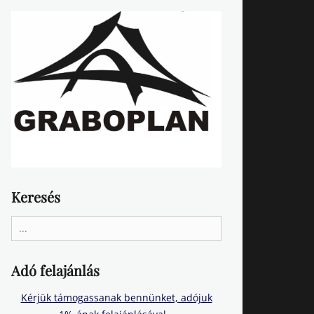
Keresés
Search
for:
Adó felajánlás
Kérjük támogassanak bennünket, adójuk