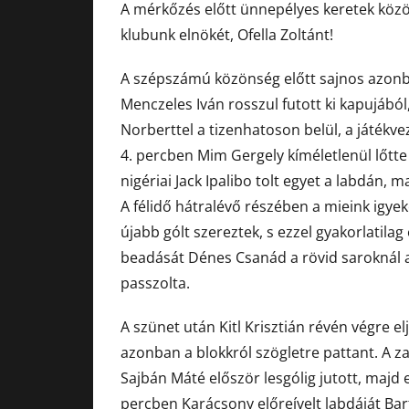
A mérkőzés előtt ünnepélyes keretek közö
klubunk elnökét, Ofella Zoltánt!
A szépszámú közönség előtt sajnos azonb
Menczeles Iván rosszul futott ki kapujából,
Norberttel a tizenhatoson belül, a játékv
4. percben Mim Gergely kíméletlenül lőtte a
nigériai Jack Ipalibo tolt egyet a labdán, ma
A félidő hátralévő részében a mieink igyek
újabb gólt szereztek, s ezzel gyakorlatilag
beadását Dénes Csanád a rövid saroknál a 
passzolta.
A szünet után Kitl Krisztián révén végre e
azonban a blokkról szögletre pattant. A za
Sajbán Máté először lesgólig jutott, majd e
percben Karácsony előreívelt labdáját Ba