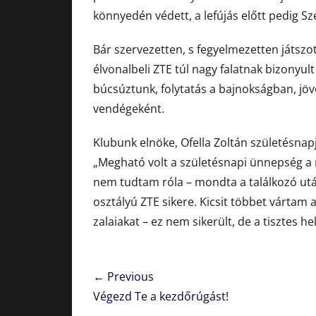
könnyedén védett, a lefújás előtt pedig Sze
Bár szervezetten, s fegyelmezetten játszo
élvonalbeli ZTE túl nagy falatnak bizonyu
búcsúztunk, folytatás a bajnokságban, jö
vendégeként.
Klubunk elnöke, Ofella Zoltán születésn
„Megható volt a születésnapi ünnepség a
nem tudtam róla – mondta a találkozó utá
osztályú ZTE sikere. Kicsit többet vártam 
zalaiakat – ez nem sikerült, de a tisztes he
Bejegyzés
← Previous
navigáció
Previous
Végezd Te a kezdőrúgást!
post: