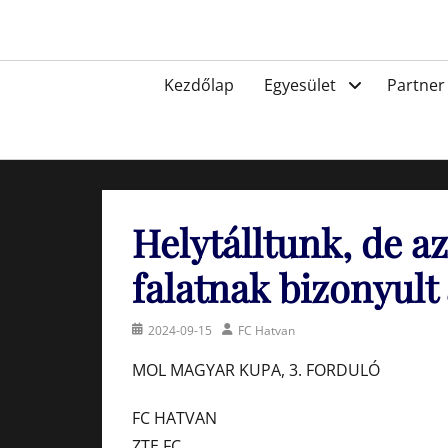
Skip
to
Egyesület a hatvani labdarúgásért, sportért!
content
Primary
Kezdőlap
Egyesület
Partner
menu
Helytálltunk, de a
falatnak bizonyul
Posted
Author
2024-09-15
FC Hatvan
on
MOL MAGYAR KUPA, 3. FORDULÓ
FC HATVAN
ZTE FC