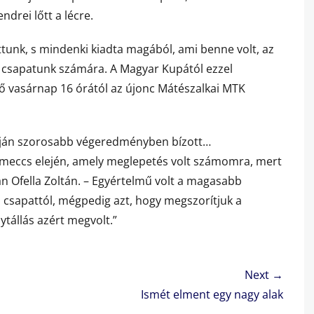
ndrei lőtt a lécre.
ttunk, s mindenki kiadta magából, ami benne volt, az
lt csapatunk számára. A Magyar Kupától ezzel
vő vasárnap 16 órától az újonc Mátészalkai MTK
apján szorosabb végeredményben bízott…
 meccs elején, amely meglepetés volt számomra, mert
n Ofella Zoltán. – Egyértelmű volt a magasabb
a csapattól, mégpedig azt, hogy megszorítjuk a
lytállás azért megvolt.”
Next →
Next
Ismét elment egy nagy alak
post: