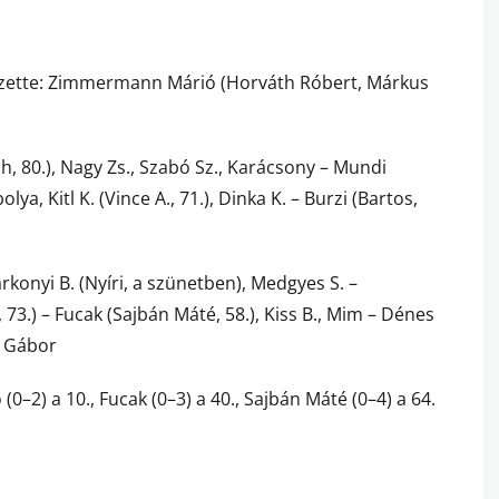
Vezette: Zimmermann Márió (Horváth Róbert, Márkus
, 80.), Nagy Zs., Szabó Sz., Karácsony – Mundi
olya, Kitl K. (Vince A., 71.), Dinka K. – Burzi (Bartos,
rkonyi B. (Nyíri, a szünetben), Medgyes S. –
c, 73.) – Fucak (Sajbán Máté, 58.), Kiss B., Mim – Dénes
n Gábor
 (0–2) a 10., Fucak (0–3) a 40., Sajbán Máté (0–4) a 64.