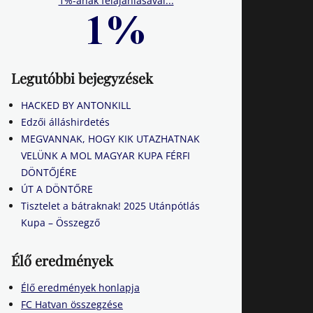
1%-ának felajánlásával...
Legutóbbi bejegyzések
HACKED BY ANTONKILL
Edzői álláshirdetés
MEGVANNAK, HOGY KIK UTAZHATNAK
VELÜNK A MOL MAGYAR KUPA FÉRFI
DÖNTŐJÉRE
ÚT A DÖNTŐRE
Tisztelet a bátraknak! 2025 Utánpótlás
Kupa – Összegző
Élő eredmények
Élő eredmények honlapja
FC Hatvan összegzése