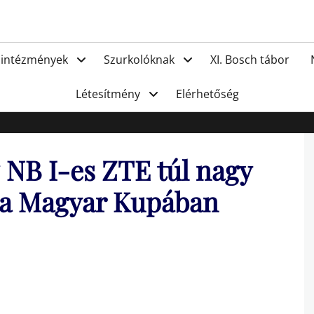
FC Hat
 intézmények
Szurkolóknak
XI. Bosch tábor
Létesítmény
Elérhetőség
z NB I-es ZTE túl nagy
t a Magyar Kupában