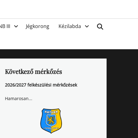
van
Search
NB III
Jégkorong
Kézilabda
Következő mérkőzés
2026/2027 felkészülési mérkőzések
Hamarosan...