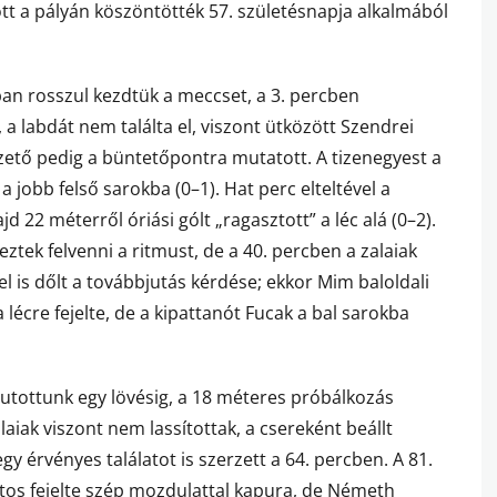
tt a pályán köszöntötték 57. születésnapja alkalmából
an rosszul kezdtük a meccset, a 3. percben
 a labdát nem találta el, viszont ütközött Szendrei
ezető pedig a büntetőpontra mutatott. A tizenegyest a
 jobb felső sarokba (0–1). Hat perc elteltével a
jd 22 méterről óriási gólt „ragasztott” a léc alá (0–2).
eztek felvenni a ritmust, de a 40. percben a zalaiak
 el is dőlt a továbbjutás kérdése; ekkor Mim baloldali
lécre fejelte, de a kipattanót Fucak a bal sarokba
ljutottunk egy lövésig, a 18 méteres próbálkozás
laiak viszont nem lassítottak, a csereként beállt
gy érvényes találatot is szerzett a 64. percben. A 81.
rtos fejelte szép mozdulattal kapura, de Németh