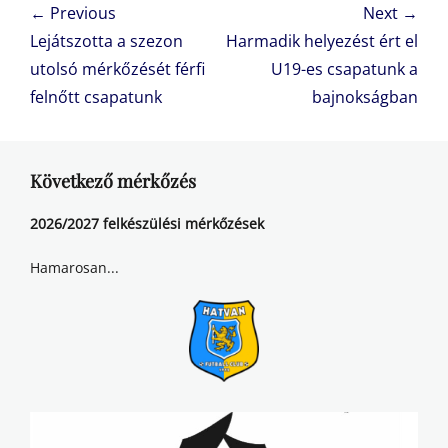
Bejegyzés
← Previous
Next →
navigáció
Previous
Next
Lejátszotta a szezon
Harmadik helyezést ért el
post:
post:
utolsó mérkőzését férfi
U19-es csapatunk a
felnőtt csapatunk
bajnokságban
Következő mérkőzés
2026/2027 felkészülési mérkőzések
Hamarosan...