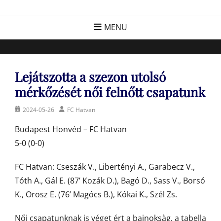
Skip
FC Hatvan
Egyesület a hatvani labdarúgásért, sportért!
to
MENU
content
Lejátszotta a szezon utolsó
mérkőzését női felnőtt csapatunk
Posted
Author
2024-05-26
FC Hatvan
on
Budapest Honvéd – FC Hatvan
5-0 (0-0)
FC Hatvan: Cseszák V., Libertényi A., Garabecz V.,
Tóth A., Gál E. (87’ Kozák D.), Bagó D., Sass V., Borsó
K., Orosz E. (76’ Magócs B.), Kókai K., Szél Zs.
Női csapatunknak is véget ért a bajnoksàg, a tabella