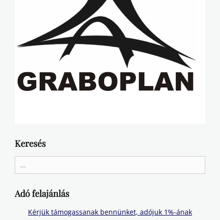
Keresés
Search
for:
Adó felajánlás
Kérjük támogassanak bennünket, adójuk 1%-ának