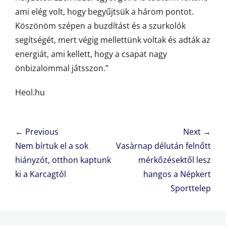
ami elég volt, hogy begyűjtsük a három pontot.
Köszönöm szépen a buzdítást és a szurkolók
segítségét, mert végig mellettünk voltak és adták az
energiát, ami kellett, hogy a csapat nagy
önbizalommal játsszon.”
Heol.hu
Bejegyzés
← Previous
Next →
navigáció
Previous
Next
Nem bírtuk el a sok
Vasàrnap délután felnőtt
post:
post:
hiányzót, otthon kaptunk
mérkőzésektől lesz
ki a Karcagtól
hangos a Népkert
Sporttelep