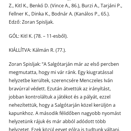
Z., Kitl K., Benkó D. (Vince A., 86.), Burzi A., Tarjáni P.,
Fellner K., Dinka K., Bodnár A. (Kanálos P., 65.).
Edző: Zoran Spisljak.
GÓL: Kitl K. (78. – 11-esből).
KIÁLLÍTVA: Kálmán R. (77.).
Zoran Spisljak: “A Salgótarján már az első percben
megmutatta, hogy mi vár ránk. Egy kiugratással
helyzetbe kerültek, szerencsére Menczeles Iván
bravúrral védett. Ezután átvettük az irányítást,
jobban kontroláltuk a játékot és a pályát, ezzel
nehezítettük, hogy a Salgótarján közel kerüljön a
kapunkhoz. A második félidőben nagyobb nyomást
helyzetünk rájuk és már abból adódott több
helyzetet. Ezek közül egyet gólra is tudtunk váltani,