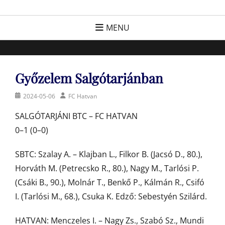
Skip
FC Hatvan
Egyesület a hatvani labdarúgásért, sportért!
to
MENU
content
Győzelem Salgótarjánban
Posted
Author
2024-05-06
FC Hatvan
on
SALGÓTARJÁNI BTC – FC HATVAN
0–1 (0–0)
SBTC: Szalay A. – Klajban L., Filkor B. (Jacsó D., 80.),
Horváth M. (Petrecsko R., 80.), Nagy M., Tarlósi P.
(Csáki B., 90.), Molnár T., Benkő P., Kálmán R., Csifó
I. (Tarlósi M., 68.), Csuka K. Edző: Sebestyén Szilárd.
HATVAN: Menczeles I. – Nagy Zs., Szabó Sz., Mundi