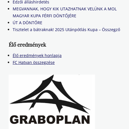
Edzői álláshirdetés
MEGVANNAK, HOGY KIK UTAZHATNAK VELÜNK A MOL
MAGYAR KUPA FÉRFI DÖNTŐJÉRE
ÚT A DÖNTŐRE
Tisztelet a bátraknak! 2025 Utánpótlás Kupa – Összegző
Élő eredmények
Élő eredmények honlapja
FC Hatvan összegzése