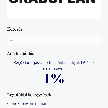
Keresés
Search
for:
Adó felajánlás
Kérjük támogassanak bennünket, adójuk 1%-ának
felajánlásával...
Legutóbbi bejegyzések
HACKED BY ANTONKILL