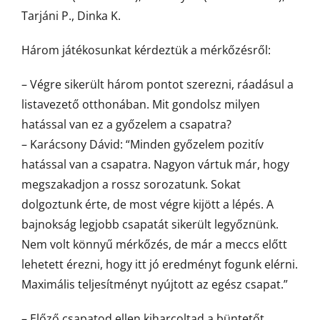
Tarjáni P., Dinka K.
Három játékosunkat kérdeztük a mérkőzésről:
– Végre sikerült három pontot szerezni, ráadásul a
listavezető otthonában. Mit gondolsz milyen
hatással van ez a győzelem a csapatra?
– Karácsony Dávid: “Minden győzelem pozitív
hatással van a csapatra. Nagyon vártuk már, hogy
megszakadjon a rossz sorozatunk. Sokat
dolgoztunk érte, de most végre kijött a lépés. A
bajnokság legjobb csapatát sikerült legyőznünk.
Nem volt könnyű mérkőzés, de már a meccs előtt
lehetett érezni, hogy itt jó eredményt fogunk elérni.
Maximális teljesítményt nyújtott az egész csapat.”
– Előző csapatod ellen kiharcoltad a büntetőt,