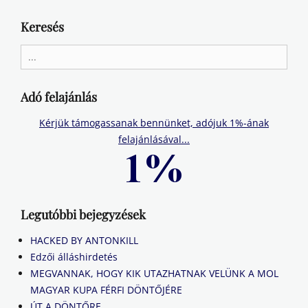
Keresés
Search
for:
Adó felajánlás
Kérjük támogassanak bennünket, adójuk 1%-ának
felajánlásával...
Legutóbbi bejegyzések
HACKED BY ANTONKILL
Edzői álláshirdetés
MEGVANNAK, HOGY KIK UTAZHATNAK VELÜNK A MOL
MAGYAR KUPA FÉRFI DÖNTŐJÉRE
ÚT A DÖNTŐRE