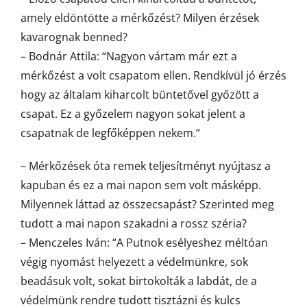
amely eldöntötte a mérkőzést? Milyen érzések
kavarognak benned?
– Bodnár Attila: “Nagyon vártam már ezt a
mérkőzést a volt csapatom ellen. Rendkívül jó érzés
hogy az általam kiharcolt büntetővel győzött a
csapat. Ez a győzelem nagyon sokat jelent a
csapatnak de legfőképpen nekem.”
– Mérkőzések óta remek teljesítményt nyújtasz a
kapuban és ez a mai napon sem volt másképp.
Milyennek láttad az összecsapást? Szerinted meg
tudott a mai napon szakadni a rossz széria?
– Menczeles Iván: “A Putnok esélyeshez méltóan
végig nyomást helyezett a védelmünkre, sok
beadásuk volt, sokat birtokolták a labdát, de a
védelmünk rendre tudott tisztázni és kulcs