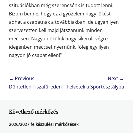
szituációkban még szerencsénk is tudott lenni.
Bízom benne, hogy ez a győzelem nagy lökést
adhat a csapatnak a továbbiakban, de ugyanilyen
szervezetten kell majd játszanunk minden
meccsen. Nagyon örülök hogy sikerült végre
idegenben meccset nyernünk, főleg egy ilyen
nagyon jó csapat ellen!”
Bejegyzés
← Previous
Next →
navigáció
Previous
Next
Döntetlen Tiszafüreden
Felvételi a Sportosztályba
post:
post:
Következő mérkőzés
2026/2027 felkészülési mérkőzések