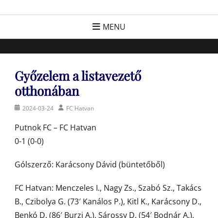
Skip
FC Hatvan
Egyesület a hatvani labdarúgásért, sportért!
to
MENU
content
Győzelem a listavezető
otthonában
Posted
Author
2024-03-24
FC Hatvan
on
Putnok FC – FC Hatvan
0-1 (0-0)
Gólszerző: Karácsony Dávid (büntetőből)
FC Hatvan: Menczeles I., Nagy Zs., Szabó Sz., Takács
B., Czibolya G. (73′ Kanálos P.), Kitl K., Karácsony D.,
Benkó D. (86′ Burzi A.), Sárossy D. (54′ Bodnár A.),