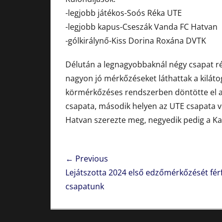
-legjobb játékos-Soós Réka UTE
-legjobb kapus-Cseszák Vanda FC Hatvan
-gólkirálynő-Kiss Dorina Roxána DVTK
Délután a legnagyobbaknál négy csapat rés
nagyon jó mérkőzéseket láthattak a kiláto
körmérkőzéses rendszerben döntötte el a 
csapata, második helyen az UTE csapata vé
Hatvan szerezte meg, negyedik pedig a Kaz
Bejegyzés
← Previous
navigáció
Previous
Lejátszotta 2024 első edzőmérkőzését férf
post:
csapatunk