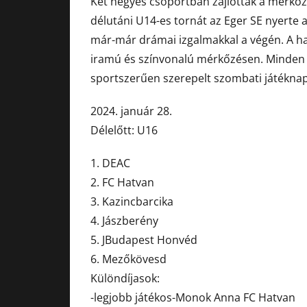
Két négyes csoportban zajlottak a mérkőz
délutáni U14-es tornát az Eger SE nyerte
már-már drámai izgalmakkal a végén. A h
iramú és színvonalú mérkőzésen. Minden
sportszerűen szerepelt szombati játékna
2024. január 28.
Délelőtt: U16
1. DEAC
2. FC Hatvan
3. Kazincbarcika
4. Jászberény
5. JBudapest Honvéd
6. Mezőkövesd
Különdíjasok:
-legjobb játékos-Monok Anna FC Hatvan