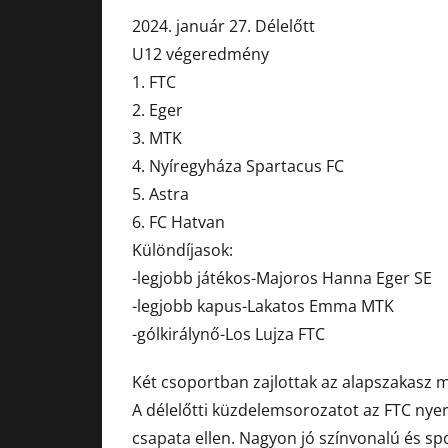
2024. január 27. Délelőtt
U12 végeredmény
1. FTC
2. Eger
3. MTK
4. Nyíregyháza Spartacus FC
5. Astra
6. FC Hatvan
Különdíjasok:
-legjobb játékos-Majoros Hanna Eger SE
-legjobb kapus-Lakatos Emma MTK
-gólkirálynő-Los Lujza FTC
Két csoportban zajlottak az alapszakasz m
A délelőtti küzdelemsorozatot az FTC nye
csapata ellen. Nagyon jó színvonalú és sp