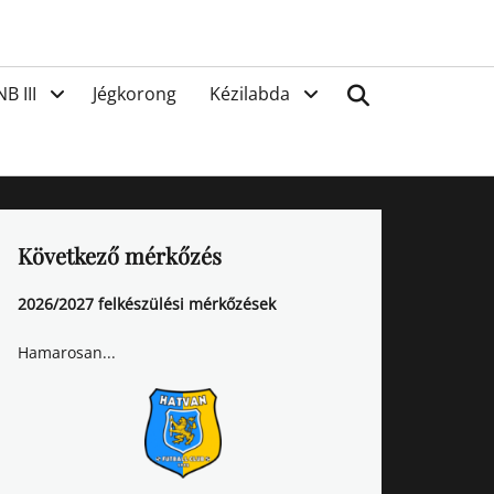
van
Search
NB III
Jégkorong
Kézilabda
Következő mérkőzés
2026/2027 felkészülési mérkőzések
Hamarosan...