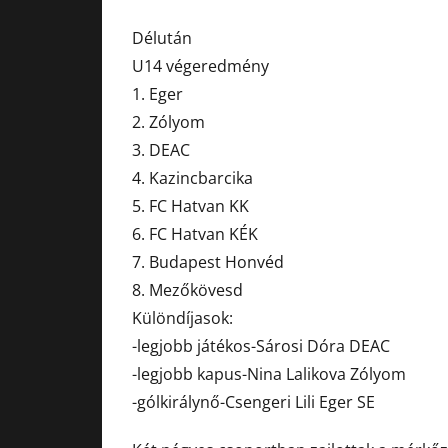
Délután
U14 végeredmény
1. Eger
2. Zólyom
3. DEAC
4. Kazincbarcika
5. FC Hatvan KK
6. FC Hatvan KÉK
7. Budapest Honvéd
8. Mezőkövesd
Különdíjasok:
-legjobb játékos-Sárosi Dóra DEAC
-legjobb kapus-Nina Lalikova Zólyom
-gólkirálynő-Csengeri Lili Eger SE