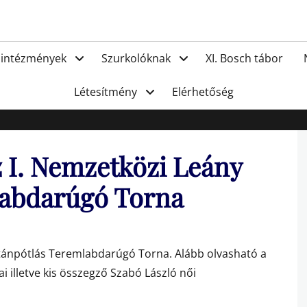
FC Hat
 intézmények
Szurkolóknak
XI. Bosch tábor
Létesítmény
Elérhetőség
z I. Nemzetközi Leány
labdarúgó Torna
Utánpótlás Teremlabdarúgó Torna. Alább olvasható a
 illetve kis összegző Szabó László női