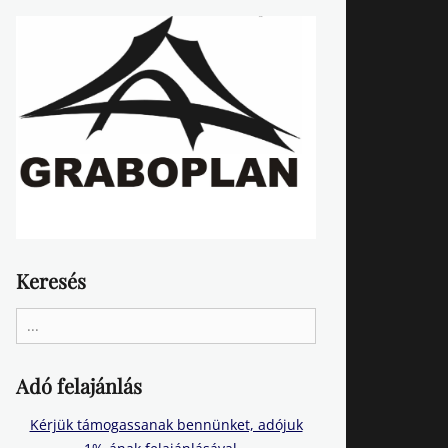
Keresés
Search
for:
Adó felajánlás
Kérjük támogassanak bennünket, adójuk