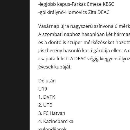
-legjobb kapus-Farkas Emese KBSC
-gólkirálynő-Homovics Zita DEAC
Vasárnap újra nagyszerű színvonalú mérk
A szombati naphoz hasonlóan két hármas 
és a döntő is szuper mérkőzéseket hozott
Jászberény hasonló korú gárdája ellen. 
csapata felett. A DEAC végig kiegyensúly
évesek kupáját.
Délután
U19
1. DVTK
2. UTE
3. FC Hatvan
4. Kazincbarcika
Különdíjasok: