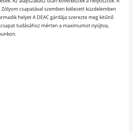
ések. Az alapszakasz után következtek a helyosztók. A
 a Zólyom csapatával szemben kiélezett küzdelemben
armadik helyet A DEAC gárdája szerezte meg kitűnő
 csapat tudásához mérten a maximumot nyújtva,
punkon.