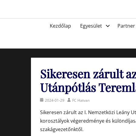
Skip
to
Egyesület a hatvani labdarúgásért, sportért!
content
Primary
Kezdőlap
Egyesület
Partner
menu
Sikeresen zárult a
Utánpótlás Terem
Posted
Author
2024-01-29
FC Hatvan
on
Sikeresen zárult az I. Nemzetközi Leány 
korosztályok végeredménye és különdíjasai
szakágvezetőnktől.