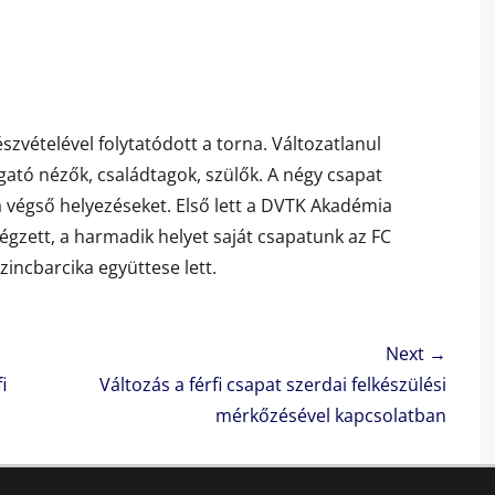
zvételével folytatódott a torna. Változatlanul
gató nézők, családtagok, szülők. A négy csapat
végső helyezéseket. Első lett a DVTK Akadémia
gzett, a harmadik helyet saját csapatunk az FC
incbarcika együttese lett.
Next →
Next
i
Változás a férfi csapat szerdai felkészülési
post:
mérkőzésével kapcsolatban