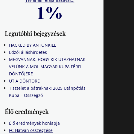
1%-ának felajánlásával...
Legutóbbi bejegyzések
HACKED BY ANTONKILL
Edzői álláshirdetés
MEGVANNAK, HOGY KIK UTAZHATNAK
VELÜNK A MOL MAGYAR KUPA FÉRFI
DÖNTŐJÉRE
ÚT A DÖNTŐRE
Tisztelet a bátraknak! 2025 Utánpótlás
Kupa – Összegző
Élő eredmények
Élő eredmények honlapja
FC Hatvan összegzése