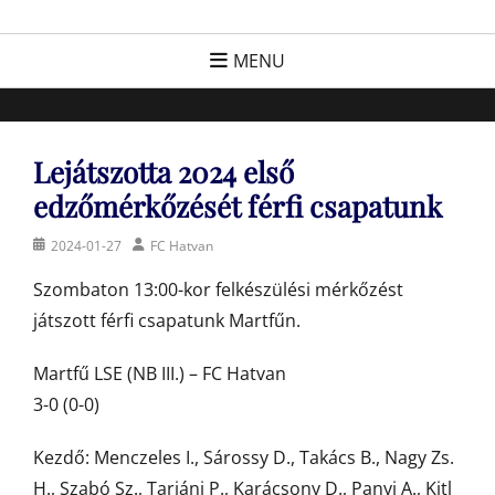
Skip
FC Hatvan
Egyesület a hatvani labdarúgásért, sportért!
to
MENU
content
Lejátszotta 2024 első
edzőmérkőzését férfi csapatunk
Posted
Author
2024-01-27
FC Hatvan
on
Szombaton 13:00-kor felkészülési mérkőzést
játszott férfi csapatunk Martfűn.
Martfű LSE (NB III.) – FC Hatvan
3-0 (0-0)
Kezdő: Menczeles I., Sárossy D., Takács B., Nagy Zs.
H., Szabó Sz., Tarjáni P., Karácsony D., Panyi A., Kitl