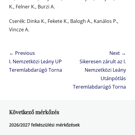
K., Felner K., Burzi A.
Cserék: Dinka K., Fekete K., Balogh A., Kanálos P.,
Vincze A.
Bejegyzés
← Previous
Next →
navigáció
Previous
Next
I. Nemzetközi Leány UP
Sikeresen zárult az I.
post:
post:
Teremlabdarúgó Torna
Nemzetközi Leány
Utánpótlás
Teremlabdarúgó Torna
Következő mérkőzés
2026/2027 felkészülési mérkőzések