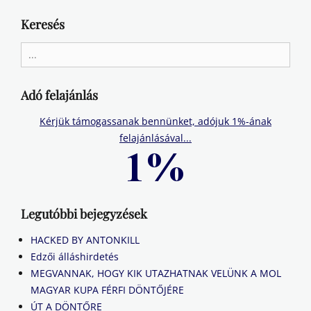
Keresés
Search
for:
Adó felajánlás
Kérjük támogassanak bennünket, adójuk 1%-ának
felajánlásával...
Legutóbbi bejegyzések
HACKED BY ANTONKILL
Edzői álláshirdetés
MEGVANNAK, HOGY KIK UTAZHATNAK VELÜNK A MOL
MAGYAR KUPA FÉRFI DÖNTŐJÉRE
ÚT A DÖNTŐRE