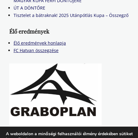
MAGYAR KUPA FÉRFI DÖNTŐJÉRE
ÚT A DÖNTŐRE
Tisztelet a bátraknak! 2025 Utánpótlás Kupa – Összegző
Élő eredmények
Élő eredmények honlapja
FC Hatvan összegzése
A weboldalon a minőségi felhasználói élmény érdekében sütiket