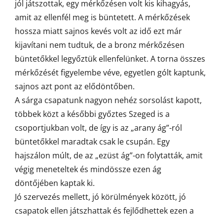
jól játszottak, egy mérkőzésen volt kis kihagyás,
amit az ellenfél meg is büntetett. A mérkőzések
hossza miatt sajnos kevés volt az idő ezt már
kijavítani nem tudtuk, de a bronz mérkőzésen
büntetőkkel legyőztük ellenfelünket. A torna összes
mérkőzését figyelembe véve, egyetlen gólt kaptunk,
sajnos azt pont az elődöntőben.
A sárga csapatunk nagyon nehéz sorsolást kapott,
többek közt a későbbi győztes Szeged is a
csoportjukban volt, de így is az „arany ág”-ról
büntetőkkel maradtak csak le csupán. Egy
hajszálon múlt, de az „ezüst ág”-on folytatták, amit
végig meneteltek és mindössze ezen ág
döntőjében kaptak ki.
Jó szervezés mellett, jó körülmények között, jó
csapatok ellen játszhattak és fejlődhettek ezen a