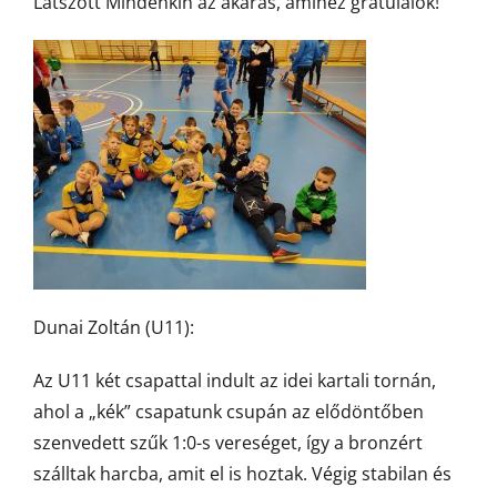
Látszott Mindenkin az akarás, amihez gratulálok!
Dunai Zoltán (U11):
Az U11 két csapattal indult az idei kartali tornán,
ahol a „kék” csapatunk csupán az elődöntőben
szenvedett szűk 1:0-s vereséget, így a bronzért
szálltak harcba, amit el is hoztak. Végig stabilan és