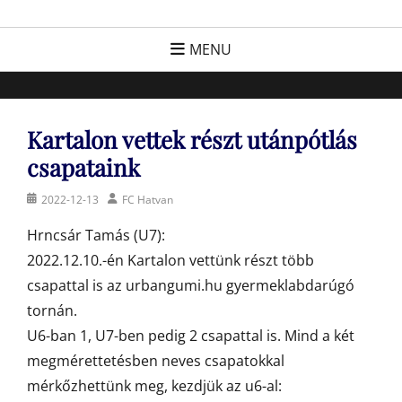
Skip
FC Hatvan
Egyesület a hatvani labdarúgásért, sportért!
to
MENU
content
Kartalon vettek részt utánpótlás
csapataink
Posted
Author
2022-12-13
FC Hatvan
on
Hrncsár Tamás (U7):
2022.12.10.-én Kartalon vettünk részt több
csapattal is az urbangumi.hu gyermeklabdarúgó
tornán.
U6-ban 1, U7-ben pedig 2 csapattal is. Mind a két
megmérettetésben neves csapatokkal
mérkőzhettünk meg, kezdjük az u6-al: