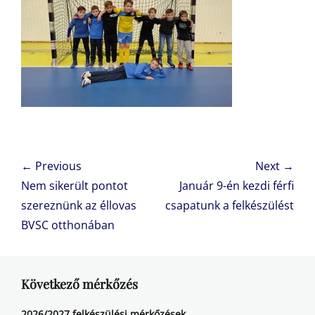
Bejegyzés
← Previous
Next →
navigáció
Previous
Next
Nem sikerült pontot
Január 9-én kezdi férfi
post:
post:
szereznünk az éllovas
csapatunk a felkészülést
BVSC otthonában
Következő mérkőzés
2026/2027 felkészülési mérkőzések