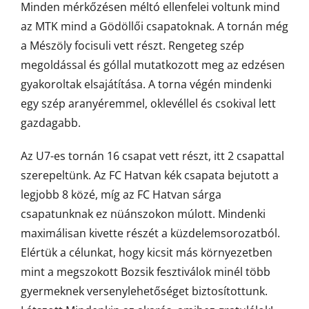
Minden mérkőzésen méltó ellenfelei voltunk mind
az MTK mind a Gödöllői csapatoknak. A tornán még
a Mészöly focisuli vett részt. Rengeteg szép
megoldással és góllal mutatkozott meg az edzésen
gyakoroltak elsajátítása. A torna végén mindenki
egy szép aranyéremmel, oklevéllel és csokival lett
gazdagabb.
Az U7-es tornán 16 csapat vett részt, itt 2 csapattal
szerepeltünk. Az FC Hatvan kék csapata bejutott a
legjobb 8 közé, míg az FC Hatvan sárga
csapatunknak ez nüánszokon múlott. Mindenki
maximálisan kivette részét a küzdelemsorozatból.
Elértük a célunkat, hogy kicsit más környezetben
mint a megszokott Bozsik fesztiválok minél több
gyermeknek versenylehetőséget biztosítottunk.