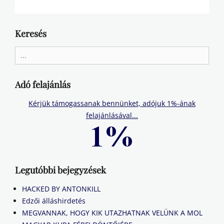
Keresés
Search
for:
Adó felajánlás
Kérjük támogassanak bennünket, adójuk 1%-ának
felajánlásával...
Legutóbbi bejegyzések
HACKED BY ANTONKILL
Edzői álláshirdetés
MEGVANNAK, HOGY KIK UTAZHATNAK VELÜNK A MOL