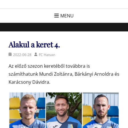
Skip
FC Hatvan
Egyesület a hatvani labdarúgásért, sportért!
to
MENU
content
Alakul a keret 4.
Posted
Author
2022-06-28
FC Hatvan
on
Az előző szezon keretéből továbbra is
számíthatunk Mundi Zoltánra, Bárkányi Arnoldra és
Karácsony Dávidra.