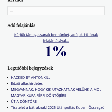
Search
for:
Adó felajánlás
Kérjük támogassanak bennünket, adójuk 1%-ának
felajánlásával...
Legutóbbi bejegyzések
HACKED BY ANTONKILL
Edzői álláshirdetés
MEGVANNAK, HOGY KIK UTAZHATNAK VELÜNK A MOL
MAGYAR KUPA FÉRFI DÖNTŐJÉRE
ÚT A DÖNTŐRE
Tisztelet a bátraknak! 2025 Utánpótlás Kupa – Összegző