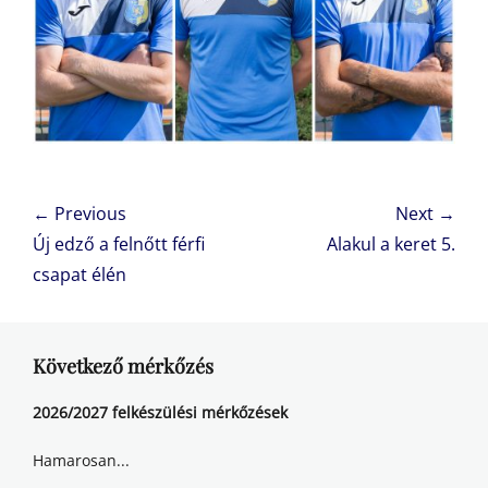
Bejegyzés
← Previous
Next →
navigáció
Previous
Next
Új edző a felnőtt férfi
Alakul a keret 5.
post:
post:
csapat élén
Következő mérkőzés
2026/2027 felkészülési mérkőzések
Hamarosan...