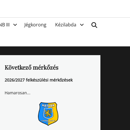
van
Search
NB III
Jégkorong
Kézilabda
Következő mérkőzés
2026/2027 felkészülési mérkőzések
Hamarosan...