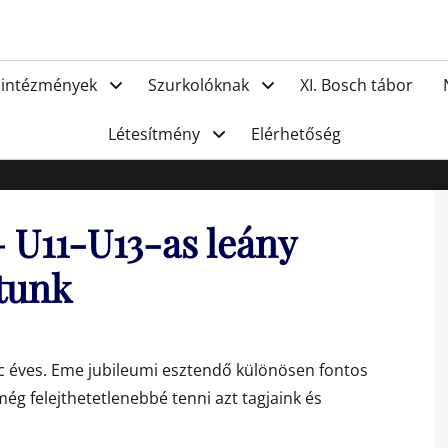
FC Hat
 intézmények
Szurkolóknak
XI. Bosch tábor
Létesítmény
Elérhetőség
 U11-U13-as leány
tunk
c éves. Eme jubileumi esztendő különösen fontos
ég felejthetetlenebbé tenni azt tagjaink és