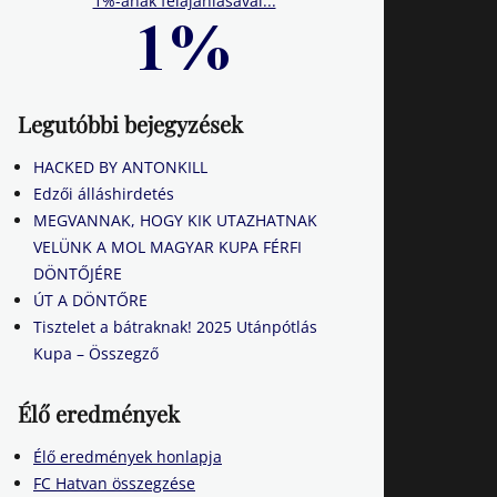
1%-ának felajánlásával...
Legutóbbi bejegyzések
HACKED BY ANTONKILL
Edzői álláshirdetés
MEGVANNAK, HOGY KIK UTAZHATNAK
VELÜNK A MOL MAGYAR KUPA FÉRFI
DÖNTŐJÉRE
ÚT A DÖNTŐRE
Tisztelet a bátraknak! 2025 Utánpótlás
Kupa – Összegző
Élő eredmények
Élő eredmények honlapja
FC Hatvan összegzése