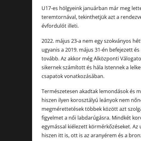
U17-es hölgyeink januárban már meg lette
teremtornával, tekinthetjük azt a rendezv
évfordulót illeti.
2022. május 23-a nem egy szokványos hét
ugyanis a 2019. május 31-én befejezett és
tovább. Az akkor még Alközponti Válogato
sikernek számított és hála Istennek a lelke
csapatok vonatkozásában.
Természetesen akadtak lemondások és mini
hiszen ilyen korosztályú leányok nem nőn
megmérettetések többek között azt szolgá
figyelmet a női labdarúgásra. Mindkét kor
egymással kiélezett körmérkőzéseket. Az 
hiszen itt is, ott is az aranyérem és a bron