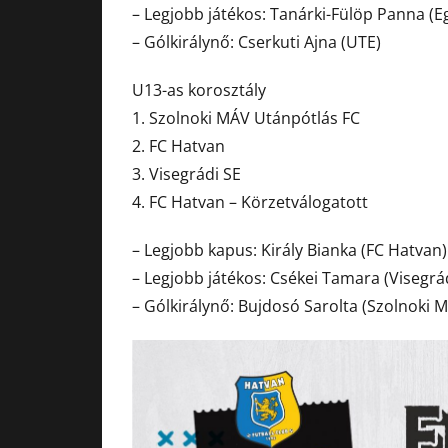
– Legjobb játékos: Tanárki-Fülöp Panna (E
– Gólkirálynő: Cserkuti Ajna (UTE)
U13-as korosztály
1. Szolnoki MÁV Utánpótlás FC
2. FC Hatvan
3. Visegrádi SE
4. FC Hatvan – Körzetválogatott
– Legjobb kapus: Király Bianka (FC Hatvan)
– Legjobb játékos: Csékei Tamara (Visegrá
– Gólkirálynő: Bujdosó Sarolta (Szolnoki 