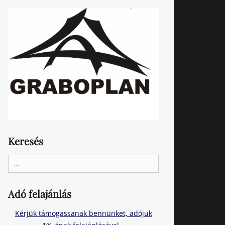
Keresés
Search
for:
Adó felajánlás
Kérjük támogassanak bennünket, adójuk