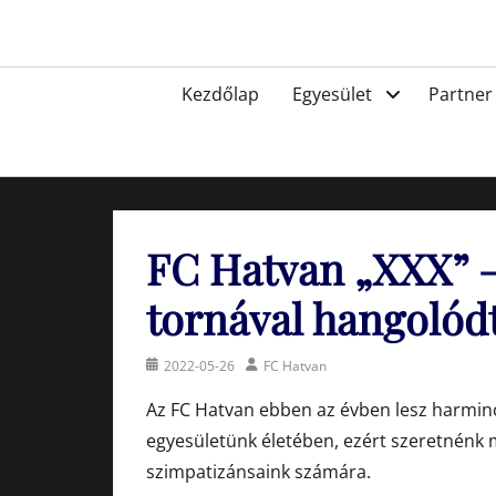
Skip
to
Egyesület a hatvani labdarúgásért, sportért!
content
Primary
Kezdőlap
Egyesület
Partner
menu
FC Hatvan „XXX” –
tornával hangolód
Posted
Author
2022-05-26
FC Hatvan
on
Az FC Hatvan ebben az évben lesz harmin
egyesületünk életében, ezért szeretnénk m
szimpatizánsaink számára.