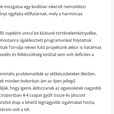
k mozgatva egy kiválóan sikerült nemzetközi
ényt egyfajta előfutárnak, mely a harmincas
fői napként vonul be klubunk történelemkönyvébe,
 mostanra újjáélesztett programunkat folytattuk
ttak Tornája néven futó projektünk akkor is hatalmas
sedés és felkészültség ezúttal sem volt deficites a
mális problematikák az előkészületeket illetően,
ek minden bokorban ám az ilyen jellegű
lják, hogy igenis áldozzanak az egyesületek nagyobb
csoportban 4-4 csapat gyűlt össze és játszott
utolsó etap a lehető legnagyobb izgalmakat hozta,
zérem volt a tét.