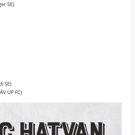
ger SE)
di SE)
MÁV UP FC)