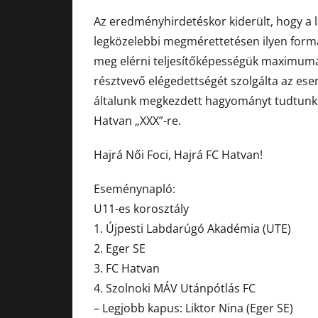
Az eredményhirdetéskor kiderült, hogy a
legközelebbi megmérettetésen ilyen formán
meg elérni teljesítőképességük maximumá
résztvevő elégedettségét szolgálta az ese
általunk megkezdett hagyományt tudtunk 
Hatvan „XXX”-re.
Hajrá Női Foci, Hajrá FC Hatvan!
Eseménynapló:
U11-es korosztály
1. Újpesti Labdarúgó Akadémia (UTE)
2. Eger SE
3. FC Hatvan
4. Szolnoki MÁV Utánpótlás FC
– Legjobb kapus: Liktor Nina (Eger SE)