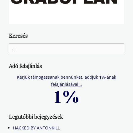
Keresés
Search
for:
Adó felajánlás
Kérjük támogassanak bennünket, adójuk 1%-ának
felajánlásával...
Legutóbbi bejegyzések
HACKED BY ANTONKILL