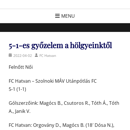
Skip
FC Hatvan
Egyesület a hatvani labdarúgásért, sportért!
to
MENU
content
5-1-es győzelem a hölgyeinktől
Posted
Author
2022-04-02
FC Hatvan
on
Felnőtt Női
FC Hatvan – Szolnoki MÁV Utánpótlás FC
5-1 (1-1)
Gólszerzőink: Magócs B., Csutoros R., Tóth Á., Tóth
A., Janik V.
FC Hatvan: Orgovány D., Magócs B. (18′ Dósa N.),