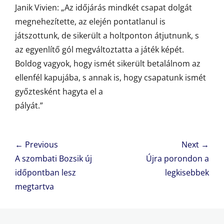
Janik Vivien: „Az időjárás mindkét csapat dolgát
megnehezítette, az elején pontatlanul is
játszottunk, de sikerült a holtponton átjutnunk, s
az egyenlítő gól megváltoztatta a játék képét.
Boldog vagyok, hogy ismét sikerült betalálnom az
ellenfél kapujába, s annak is, hogy csapatunk ismét
győztesként hagyta el a
pályát.”
Bejegyzés
← Previous
Next →
navigáció
Previous
Next
A szombati Bozsik új
Újra porondon a
post:
post:
időpontban lesz
legkisebbek
megtartva