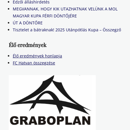
Edzői álláshirdetés
MEGVANNAK, HOGY KIK UTAZHATNAK VELÜNK A MOL
MAGYAR KUPA FÉRFI DÖNTŐJÉRE
ÚT A DÖNTŐRE
Tisztelet a bátraknak! 2025 Utánpótlás Kupa – Összegző
Élő eredmények
Élő eredmények honlapja
FC Hatvan összegzése