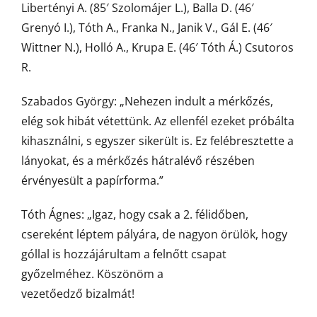
Libertényi A. (85′ Szolomájer L.), Balla D. (46′
Grenyó I.), Tóth A., Franka N., Janik V., Gál E. (46′
Wittner N.), Holló A., Krupa E. (46′ Tóth Á.) Csutoros
R.
Szabados György: „Nehezen indult a mérkőzés,
elég sok hibát vétettünk. Az ellenfél ezeket próbálta
kihasználni, s egyszer sikerült is. Ez felébresztette a
lányokat, és a mérkőzés hátralévő részében
érvényesült a papírforma.”
Tóth Ágnes: „Igaz, hogy csak a 2. félidőben,
csereként léptem pályára, de nagyon örülök, hogy
góllal is hozzájárultam a felnőtt csapat
győzelméhez. Köszönöm a
vezetőedző bizalmát!