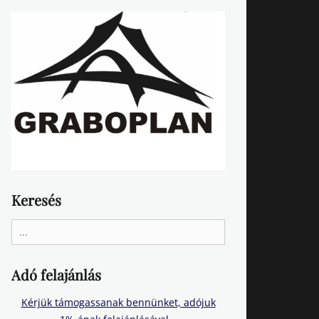
Keresés
Search
for:
Adó felajánlás
Kérjük támogassanak bennünket, adójuk