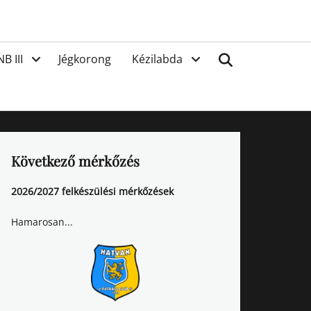
van
Search
NB III
Jégkorong
Kézilabda
Következő mérkőzés
2026/2027 felkészülési mérkőzések
Hamarosan...