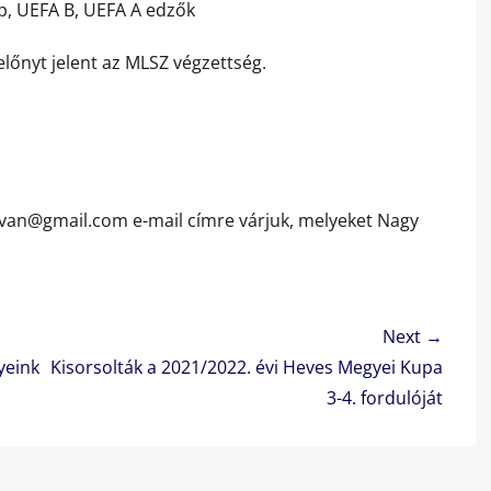
, UEFA B, UEFA A edzők
előnyt jelent az MLSZ végzettség.
tvan@gmail.com e-mail címre várjuk, melyeket Nagy
Next →
Next
yeink
Kisorsolták a 2021/2022. évi Heves Megyei Kupa
post:
3-4. fordulóját