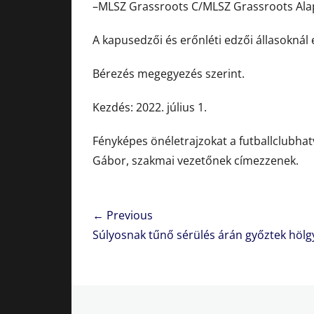
–MLSZ Grassroots C/MLSZ Grassroots Alap
A kapusedzői és erőnléti edzői állasoknál 
Bérezés megegyezés szerint.
Kezdés: 2022. július 1.
Fényképes önéletrajzokat a futballclubha
Gábor, szakmai vezetőnek címezzenek.
Bejegyzés
← Previous
navigáció
Previous
Súlyosnak tűnő sérülés árán győztek hölg
post: