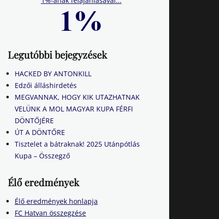
1%-ának felajánlásával...
Legutóbbi bejegyzések
HACKED BY ANTONKILL
Edzői álláshirdetés
MEGVANNAK, HOGY KIK UTAZHATNAK
VELÜNK A MOL MAGYAR KUPA FÉRFI
DÖNTŐJÉRE
ÚT A DÖNTŐRE
Tisztelet a bátraknak! 2025 Utánpótlás
Kupa – Összegző
Élő eredmények
Élő eredmények honlapja
FC Hatvan összegzése