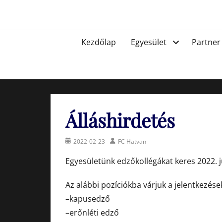
Skip
to
Egyesület a hatvani labdarúgásért, sportért!
content
Primary
Kezdőlap
Egyesület
Partner
menu
Álláshirdetés
Posted
Author
2022-02-23
FC Hatvan
on
Egyesületünk edzőkollégákat keres 2022. jú
Az alábbi pozíciókba várjuk a jelentkezése
–kapusedző
–erőnléti edző