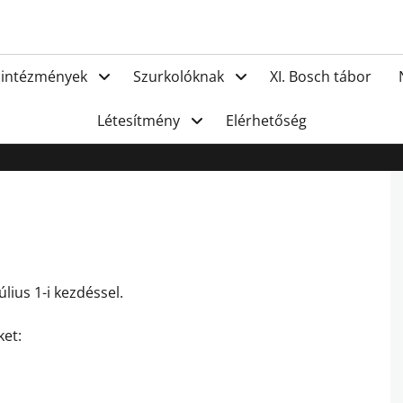
FC Hat
 intézmények
Szurkolóknak
XI. Bosch tábor
Létesítmény
Elérhetőség
lius 1-i kezdéssel.
ket: