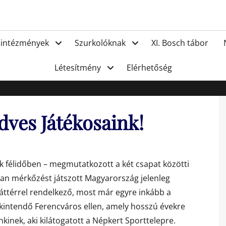
FC Hat
 intézmények
Szurkolóknak
XI. Bosch tábor
Létesítmény
Elérhetőség
edves Játékosaink!
k félidőben – megmutatkozott a két csapat közötti
yan mérkőzést játszott Magyarország jelenleg
áttérrel rendelkező, most már egyre inkább a
ekintendő Ferencváros ellen, amely hosszú évekre
inek, aki kilátogatott a Népkert Sporttelepre.