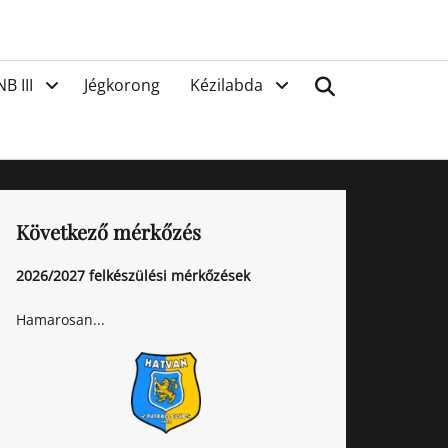
van
Search
NB III
Jégkorong
Kézilabda
Következő mérkőzés
2026/2027 felkészülési mérkőzések
Hamarosan...