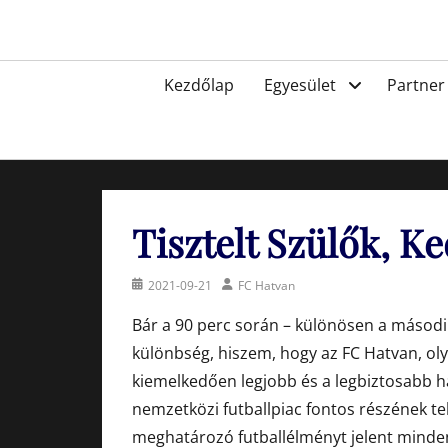
Skip
to
Egyesület a hatvani labdarúgásért, sportért!
content
Primary
Kezdőlap
Egyesület
Partner
menu
Tisztelt Szülők, K
Posted
Author
2021-09-21
FC Hatvan
on
Bár a 90 perc során – különösen a másodi
különbség, hiszem, hogy az FC Hatvan, ol
kiemelkedően legjobb és a legbiztosabb h
nemzetközi futballpiac fontos részének t
meghatározó futballélményt jelent mindenk