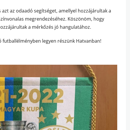
azt az odaadó segítséget, amellyel hozzájárultak a
s színvonalas megrendezéséhez. Köszönöm, hogy
hozzájárultak a mérkőzés jó hangulatához.
ló futballélményben legyen részünk Hatvanban!