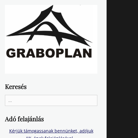
Keresés
Search
for:
Adó felajánlás
Kérjük támogassanak bennünket, adójuk