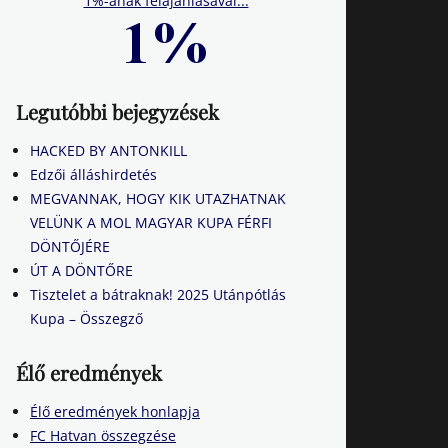
1%-ának felajánlásával...
Legutóbbi bejegyzések
HACKED BY ANTONKILL
Edzői álláshirdetés
MEGVANNAK, HOGY KIK UTAZHATNAK
VELÜNK A MOL MAGYAR KUPA FÉRFI
DÖNTŐJÉRE
ÚT A DÖNTŐRE
Tisztelet a bátraknak! 2025 Utánpótlás
Kupa – Összegző
Élő eredmények
Élő eredmények honlapja
FC Hatvan összegzése