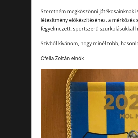
Szeretném megköszönni játékosainknak is 
létesítmény előkészítéséhez, a mérkőzé
fegyelmezett, sportszerű szurkolásukkal 
Szívből kívánom, hogy minél több, hason
Ofella Zoltán elnök