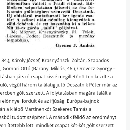
 84.), Károly József, Krasnyánszki Zoltán, Szabados
Gömöri Ottó (Baranyi Miklós, 46.), Orovecz György –
tásban játszó csapat kissé megilletődötten kezdte a
ló, végül három találatig jutó Deszatnik Péter már az
rcben gólt szerzett. A folytatásban magára talált a
s előnnyel fordult és az ifjúsági Európa-bajnok
án a kilépő Martinenkót Szekeres Tamás a
esből tudott szépíteni. A második félidő az eredményt
yenlítettebb lett: mindkét csapat két-két gólt szerzett