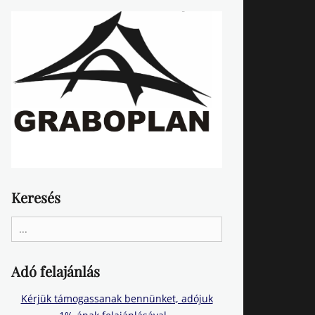
Keresés
Search
for:
Adó felajánlás
Kérjük támogassanak bennünket, adójuk