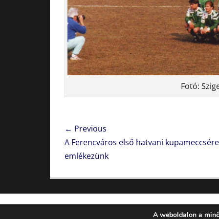
Fotó: Szig
Bejegyzés
← Previous
navigáció
Previous
A Ferencváros első hatvani kupameccsére
post:
emlékezünk
Cop
A weboldalon a minő