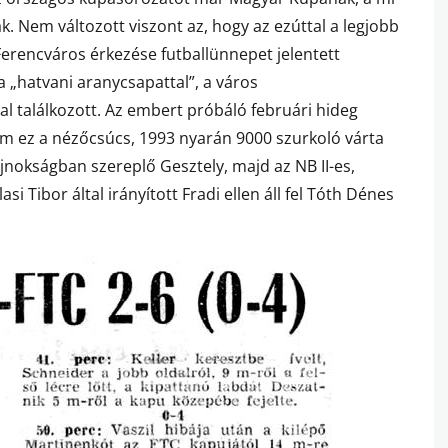
 Nem változott viszont az, hogy az ezúttal a legjobb
 Ferencváros érkezése futballünnepet jelentett
 „hatvani aranycsapattal”, a város
al találkozott. Az embert próbáló februári hideg
em ez a nézőcsúcs, 1993 nyarán 9000 szurkoló várta
jnokságban szereplő Gesztely, majd az NB II-es,
asi Tibor által irányított Fradi ellen áll fel Tóth Dénes