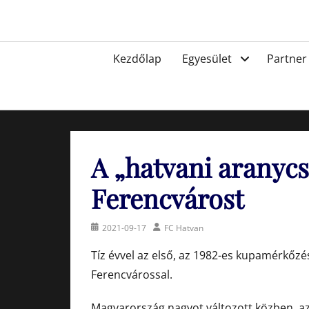
Skip
to
Egyesület a hatvani labdarúgásért, sportért!
content
Primary
Kezdőlap
Egyesület
Partner
menu
A „hatvani aranycs
Ferencvárost
Posted
Author
2021-09-17
FC Hatvan
on
Tíz évvel az első, az 1982-es kupamérkőzé
Ferencvárossal.
Magyarország nagyot változott közben, a