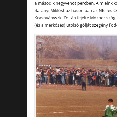
a második negyvenöt percben. A mieink kö
Baranyi Miklóshoz hasonlóan az NB I-es C
Krasnyányszki Zoltán fejelte Mózner szögl
(és a mérkőzés) utolsó gólját szegény Fodo