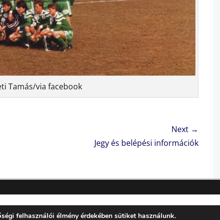
eti Tamás/via facebook
Next →
Next
Jegy és belépési információk
post:
yright © 2026
FC Hatvan
. All Rights Reserved. | Lucida by
Catch Th
ségi felhasználói élmény érdekében sütiket használunk.