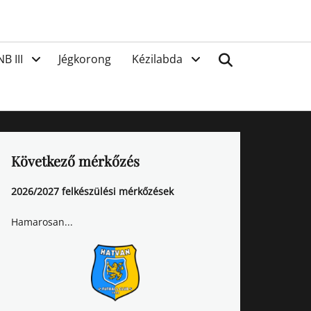
van
Search
NB III
Jégkorong
Kézilabda
Következő mérkőzés
2026/2027 felkészülési mérkőzések
Hamarosan...