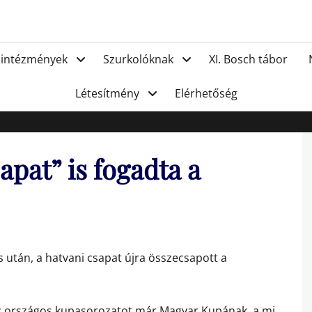
FC Hat
 intézmények
Szurkolóknak
XI. Bosch tábor
Létesítmény
Elérhetőség
apat” is fogadta a
s után, a hatvani csapat újra összecsapott a
z országos kupasorozatot már Magyar Kupának, a mi