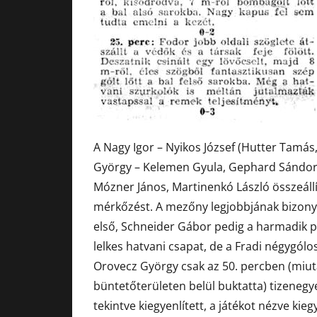
A Nagy Igor – Nyikos József (Hutter Tamás,
György – Kelemen Gyula, Gephard Sándor, 
Mózner János, Martinenkó László összeállí
mérkőzést. A mezőny legjobbjának bizonyu
első, Schneider Gábor pedig a harmadik pe
lelkes hatvani csapat, de a Fradi négygólo
Orovecz György csak az 50. percben (miut
büntetőterületen belül buktatta) tizenegy
tekintve kiegyenlített, a játékot nézve kieg