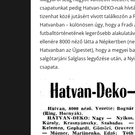
csapatunkat pedig Hatvan-DEKO-nak hívták.
tizenhat közé jutásért vívott találkozón a
Hatvanban – különösen úgy, hogy a Fradi a
futballtörténetének legerősebb alakulatáv
ellenére 8000 néző látta a Népkertben (n
Hatvanban az Újpestet), hogy a megyei ba
salgótarjáni Salglass legyőzése után, a Nyil
csapata.