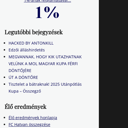
1%-ának felajánlásával...
Legutóbbi bejegyzések
HACKED BY ANTONKILL
Edzői álláshirdetés
MEGVANNAK, HOGY KIK UTAZHATNAK
VELÜNK A MOL MAGYAR KUPA FÉRFI
DÖNTŐJÉRE
ÚT A DÖNTŐRE
Tisztelet a bátraknak! 2025 Utánpótlás
Kupa – Összegző
Élő eredmények
Élő eredmények honlapja
FC Hatvan összegzése