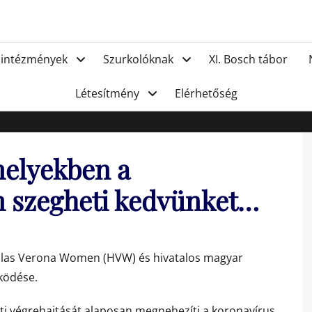
FC Hat
 intézmények
Szurkolóknak
XI. Bosch tábor
Létesítmény
Elérhetőség
melyekben a
m szegheti kedvünket…
ellas Verona Women (HVW) és hivatalos magyar
ködése.
ati végrehajtását alaposan megnehezíti a koronavírus