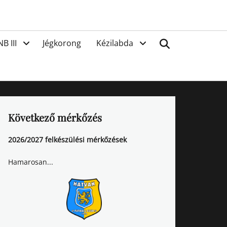
van
Search
NB III
Jégkorong
Kézilabda
Következő mérkőzés
2026/2027 felkészülési mérkőzések
Hamarosan...