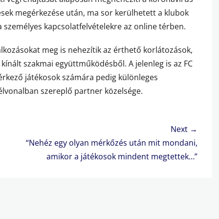
lések megérkezése után, ma sor kerülhetett a klubok
 személyes kapcsolatfelvételekre az online térben.
álkozásokat meg is nehezítik az érthető korlátozások,
l kínált szakmai együttműködésből. A jelenleg is az FC
 érkező játékosok számára pedig különleges
 élvonalban szereplő partner közelsége.
Next →
Next
“Nehéz egy olyan mérkőzés után mit mondani,
post:
amikor a játékosok mindent megtettek…”