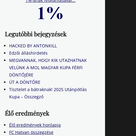
1%-ának felajánlásával...
Legutóbbi bejegyzések
HACKED BY ANTONKILL
Edzői álláshirdetés
MEGVANNAK, HOGY KIK UTAZHATNAK
VELÜNK A MOL MAGYAR KUPA FÉRFI
DÖNTŐJÉRE
ÚT A DÖNTŐRE
Tisztelet a bátraknak! 2025 Utánpótlás
Kupa – Összegző
Élő eredmények
Élő eredmények honlapja
FC Hatvan összegzése