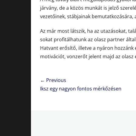
járvány, de a közös munkát is jelző szere
vezetőinek, stábjainak bemutatkozására, a
Az már most látszik, ha az utazásokat, tal
sokat profitálhatunk az olasz partner álta
Hatvant erősítő, illetve a nyáron hozzánk
motivációt, vonzerőt jelent majd az olasz
Bejegyzés
← Previous
navigáció
Previous
Iksz egy nagyon fontos mérkőzésen
post: