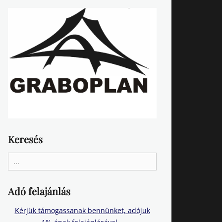
Keresés
Search
for:
Adó felajánlás
Kérjük támogassanak bennünket, adójuk