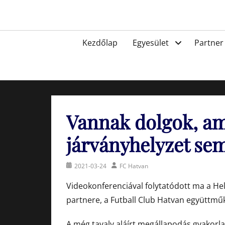
Skip
to
Egyesület a hatvani labdarúgásért, sportért!
content
Primary
Kezdőlap
Egyesület
Partner
menu
Vannak dolgok, a
járványhelyzet se
Posted
Author
2021-03-24
FC Hatvan
on
Videokonferenciával folytatódott ma a H
partnere, a Futball Club Hatvan együttmű
A még tavaly aláírt megállapodás gyakorl