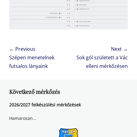
Bejegyzés
← Previous
Next →
navigáció
Previous
Next
Szépen menetelnek
Sok gól született a Vác
post:
post:
futsalos lányaink
elleni mérkőzésen
Következő mérkőzés
2026/2027 felkészülési mérkőzések
Hamarosan...