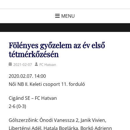
Skip
FC Hatvan
Egyesület a hatvani labdarúgásért, sportért!
to
MENU
content
Fölényes győzelem az év első
tétmérkőzésén
Posted
Author
2021-02-07
FC Hatvan
on
2020.02.07. 14:00
Női NB II. Keleti csoport 11. forduló
Cigánd SE – FC Hatvan
2-6 (0-3)
Gólszerzőink: Ónodi Vanessza 2, Janik Vivien,
Libertényi Adél, Hatala Boglárka, Borkó Adrienn