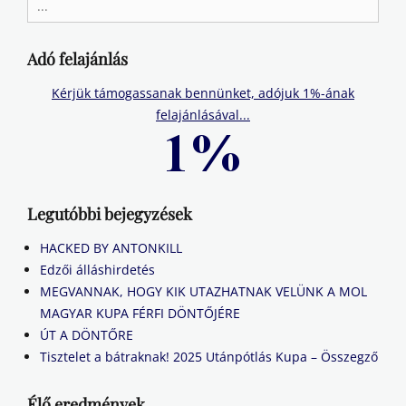
for:
Adó felajánlás
Kérjük támogassanak bennünket, adójuk 1%-ának
felajánlásával...
Legutóbbi bejegyzések
HACKED BY ANTONKILL
Edzői álláshirdetés
MEGVANNAK, HOGY KIK UTAZHATNAK VELÜNK A MOL
MAGYAR KUPA FÉRFI DÖNTŐJÉRE
ÚT A DÖNTŐRE
Tisztelet a bátraknak! 2025 Utánpótlás Kupa – Összegző
Élő eredmények