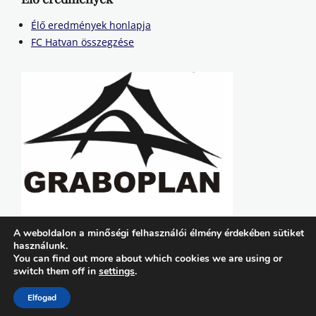
Élő eredmények honlapja
FC Hatvan összegzése
A weboldalon a minőségi felhasználói élmény érdekében sütiket
használunk.
You can find out more about which cookies we are using or
switch them off in
settings
.
Copyright © 2026
FC Hatvan
. All Rights Reserved. | Lucida by
Catch Themes
Elfogad