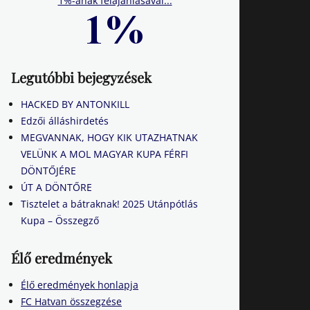
1%-ának felajánlásával...
Legutóbbi bejegyzések
HACKED BY ANTONKILL
Edzői álláshirdetés
MEGVANNAK, HOGY KIK UTAZHATNAK
VELÜNK A MOL MAGYAR KUPA FÉRFI
DÖNTŐJÉRE
ÚT A DÖNTŐRE
Tisztelet a bátraknak! 2025 Utánpótlás
Kupa – Összegző
Élő eredmények
Élő eredmények honlapja
FC Hatvan összegzése