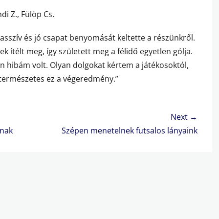
di Z., Fülöp Cs.
masszív és jó csapat benyomását keltette a részünkről.
k ítélt meg, így született meg a félidő egyetlen gólja.
n hibám volt. Olyan dolgokat kértem a játékosoktól,
n természetes ez a végeredmény.”
Next →
Next
ynak
Szépen menetelnek futsalos lányaink
post: