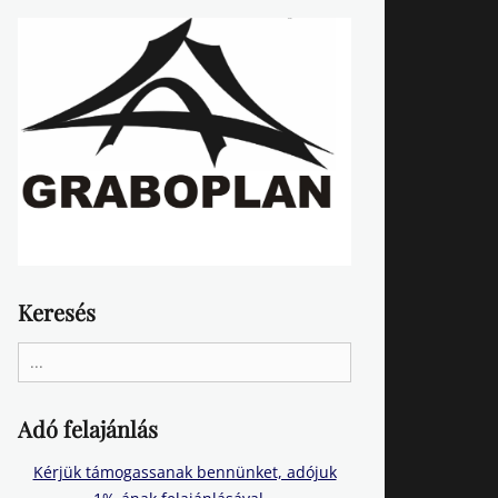
Keresés
Search
for:
Adó felajánlás
Kérjük támogassanak bennünket, adójuk