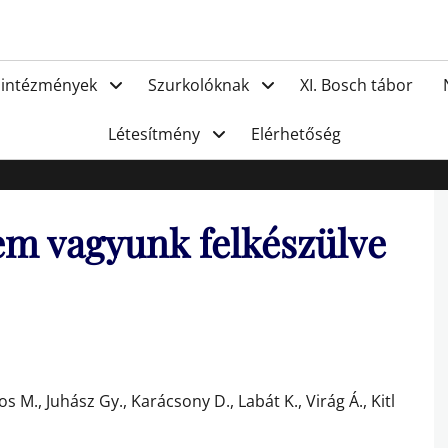
FC Hat
 intézmények
Szurkolóknak
XI. Bosch tábor
Létesítmény
Elérhetőség
em vagyunk felkészülve
s M., Juhász Gy., Karácsony D., Labát K., Virág Á., Kitl