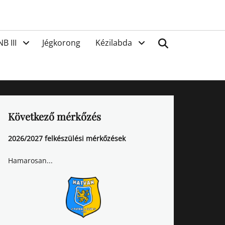
van
Search
NB III
Jégkorong
Kézilabda
Következő mérkőzés
2026/2027 felkészülési mérkőzések
Hamarosan...