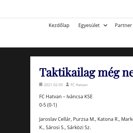
Skip
to
Egyesület a hatvani labdarúgásért, sportért!
content
Primary
Kezdőlap
Egyesület
Partner
menu
Taktikailag még n
Posted
Author
2021-02-05
FC Hatvan
on
FC Hatvan – Iváncsa KSE
0-5 (0-1)
Jaroslav Cellár, Purzsa M., Katona R., Marko
K., Sárosi S., Sárközi Sz.