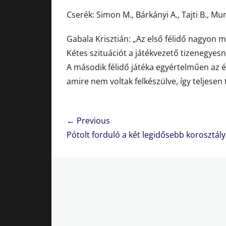
Cserék: Simon M., Bárkányi A., Tajti B., Mun
Gabala Krisztián: „Az első félidő nagyon 
Kétes szituációt a játékvezető tizenegyesne
A második félidő játéka egyértelműen az é
amire nem voltak felkészülve, így teljese
Bejegyzés
← Previous
navigáció
Previous
Pótolt forduló a két legidősebb korosztál
post: