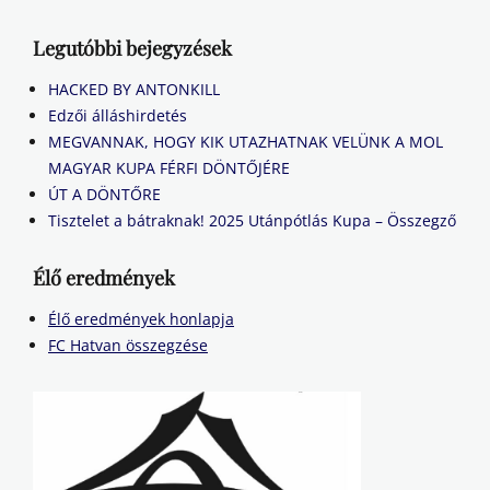
Legutóbbi bejegyzések
HACKED BY ANTONKILL
Edzői álláshirdetés
MEGVANNAK, HOGY KIK UTAZHATNAK VELÜNK A MOL
MAGYAR KUPA FÉRFI DÖNTŐJÉRE
ÚT A DÖNTŐRE
Tisztelet a bátraknak! 2025 Utánpótlás Kupa – Összegző
Élő eredmények
Élő eredmények honlapja
FC Hatvan összegzése