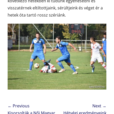
következő hetekben ki tudunk egyenesedni és
visszatérnek eltiltottjaink, sérültjeink és véget ér a
hetek óta tartó rossz szériánk.
Bejegyzés
← Previous
Next →
navigáció
Previous
Next
Kisorsolták a Női Magyar
Hétvégi eredményeink