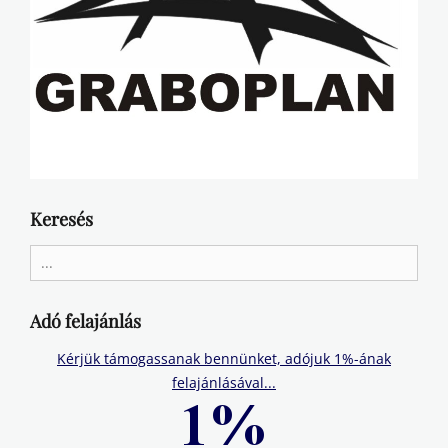
Keresés
Search
for:
Adó felajánlás
Kérjük támogassanak bennünket, adójuk 1%-ának
felajánlásával...