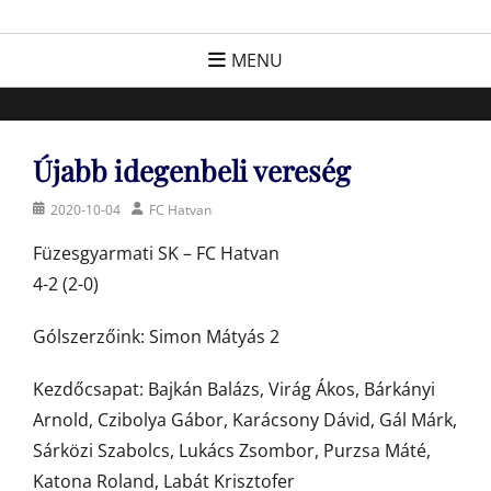
Skip
FC Hatvan
Egyesület a hatvani labdarúgásért, sportért!
to
MENU
content
Újabb idegenbeli vereség
Posted
Author
2020-10-04
FC Hatvan
on
Füzesgyarmati SK – FC Hatvan
4-2 (2-0)
Gólszerzőink: Simon Mátyás 2
Kezdőcsapat: Bajkán Balázs, Virág Ákos, Bárkányi
Arnold, Czibolya Gábor, Karácsony Dávid, Gál Márk,
Sárközi Szabolcs, Lukács Zsombor, Purzsa Máté,
Katona Roland, Labát Krisztofer