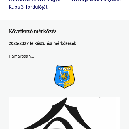
post:
post:
Kupa 3. fordulóját
Következő mérkőzés
2026/2027 felkészülési mérkőzések
Hamarosan...