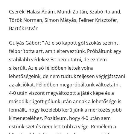
Cserék: Halasi Ádám, Mundi Zoltán, Szabó Roland,
Török Norman, Simon Mátyás, Fellner Krisztofer,
Bartók István
Gulyás Gábor: ” Az első kapott gól szokás szerint
felborította azt, amit elterveztünk. Próbáltunk egy
stabilabb védekezést bemutatni, de ez nem
sikerült. Az első félidőben lettek volna
lehetőségeink, de nem tudtuk teljesen végigjátszani
az akciókat. Félidőben megpróbáltunk változtatni.
4-0 után viszont megváltozott a játék képe és a
második rúgott gólunk után annak a lehetősége is
fennállt, hogy közelebb kerüljünk a mérkőzés jobb
kimeneteléhez. Pozitívum, hogy 4-0 után sem
estünk szét és nem lett több a vége. Remélem a