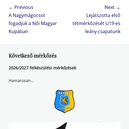
Bejegyzés
← Previous
Next →
navigáció
Previous
Next
A Nagymágocsot
Lejátszotta első
post:
post:
fogadjuk a Női Magyar
tétmérkőzését U19-es
Kupában
leány csapatunk
Következő mérkőzés
2026/2027 felkészülési mérkőzések
Hamarosan...