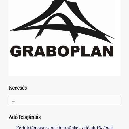
Keresés
Search
for:
Adó felajánlás
Kérjük támogassanak bennünket, adójuk 1%-ának