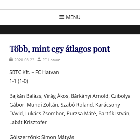
Skip
FC Hatvan
Egyesület a hatvani labdarúgásért, sportért!
to
MENU
content
Több, mint egy átlagos pont
Posted
Author
2020-08-23
FC Hatvan
on
SBTC Kft. – FC Hatvan
1-1 (1-0)
Bajkán Balázs, Virág Ákos, Bárkányi Arnold, Czibolya
Gábor, Mundi Zoltán, Szabó Roland, Karácsony
Dávid, Lukács Zsombor, Purzsa Máté, Bartók István,
Labát Krisztofer
Gólszerzőnk: Simon Mátyás