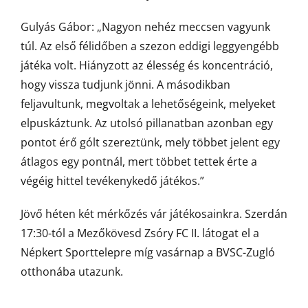
Gulyás Gábor: „Nagyon nehéz meccsen vagyunk
túl. Az első félidőben a szezon eddigi leggyengébb
játéka volt. Hiányzott az élesség és koncentráció,
hogy vissza tudjunk jönni. A másodikban
feljavultunk, megvoltak a lehetőségeink, melyeket
elpuskáztunk. Az utolsó pillanatban azonban egy
pontot érő gólt szereztünk, mely többet jelent egy
átlagos egy pontnál, mert többet tettek érte a
végéig hittel tevékenykedő játékos.”
Jövő héten két mérkőzés vár játékosainkra. Szerdán
17:30-tól a Mezőkövesd Zsóry FC II. látogat el a
Népkert Sporttelepre míg vasárnap a BVSC-Zugló
otthonába utazunk.