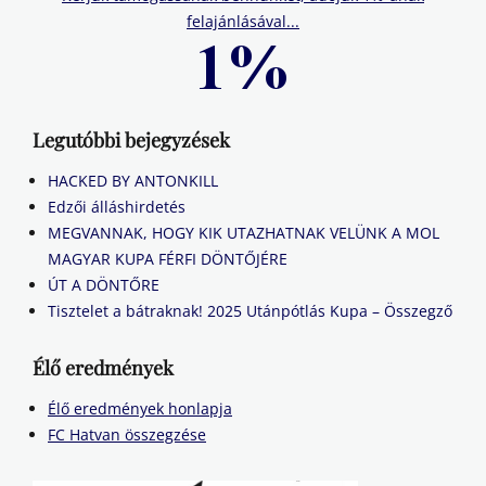
felajánlásával...
Legutóbbi bejegyzések
HACKED BY ANTONKILL
Edzői álláshirdetés
MEGVANNAK, HOGY KIK UTAZHATNAK VELÜNK A MOL
MAGYAR KUPA FÉRFI DÖNTŐJÉRE
ÚT A DÖNTŐRE
Tisztelet a bátraknak! 2025 Utánpótlás Kupa – Összegző
Élő eredmények
Élő eredmények honlapja
FC Hatvan összegzése