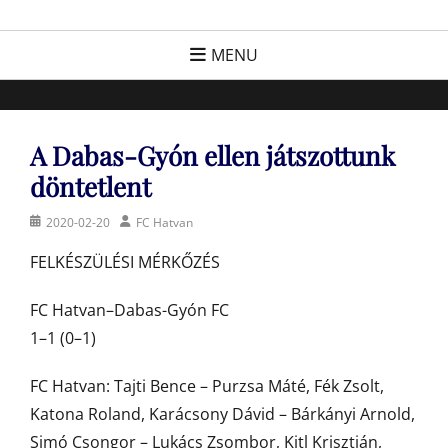
Skip
FC Hatvan
Egyesület a hatvani labdarúgásért, sportért!
to
MENU
content
A Dabas-Gyón ellen játszottunk
döntetlent
Posted
Author
2020-02-20
FC Hatvan
on
FELKÉSZÜLÉSI MÉRKŐZÉS
FC Hatvan–Dabas-Gyón FC
1–1 (0–1)
FC Hatvan: Tajti Bence – Purzsa Máté, Fék Zsolt,
Katona Roland, Karácsony Dávid – Bárkányi Arnold,
Simó Csongor – Lukács Zsombor, Kitl Krisztián,