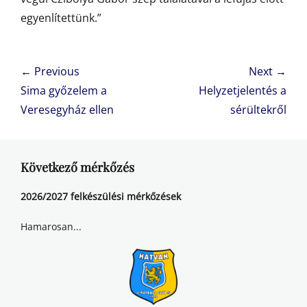
egyenlítettünk.”
Bejegyzés
← Previous
Next →
navigáció
Previous
Next
Sima győzelem a
Helyzetjelentés a
post:
post:
Veresegyház ellen
sérültekről
Következő mérkőzés
2026/2027 felkészülési mérkőzések
Hamarosan...