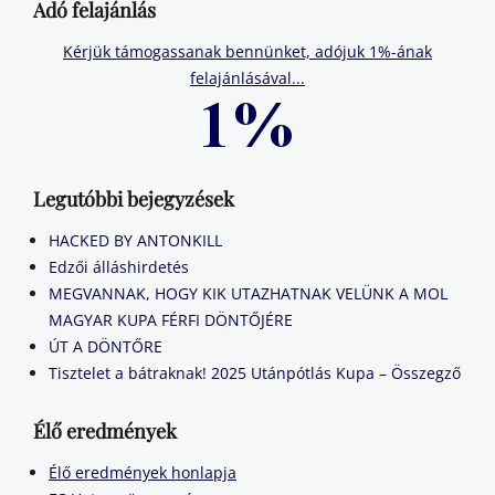
Adó felajánlás
Kérjük támogassanak bennünket, adójuk 1%-ának
felajánlásával...
Legutóbbi bejegyzések
HACKED BY ANTONKILL
Edzői álláshirdetés
MEGVANNAK, HOGY KIK UTAZHATNAK VELÜNK A MOL
MAGYAR KUPA FÉRFI DÖNTŐJÉRE
ÚT A DÖNTŐRE
Tisztelet a bátraknak! 2025 Utánpótlás Kupa – Összegző
Élő eredmények
Élő eredmények honlapja