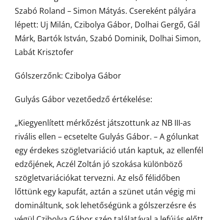
Szabó Roland – Simon Mátyás. Csereként pályára
lépett: Uj Milán, Czibolya Gábor, Dolhai Gergő, Gál
Márk, Bartók István, Szabó Dominik, Dolhai Simon,
Labát Krisztofer
Gólszerzőnk: Czibolya Gábor
Gulyás Gábor vezetőedző értékelése:
„Kiegyenlített mérkőzést játszottunk az NB III-as
rivális ellen – ecsetelte Gulyás Gábor. – A gólunkat
egy érdekes szögletvariáció után kaptuk, az ellenfél
edzőjének, Aczél Zoltán jó szokása különböző
szögletvariációkat tervezni. Az első félidőben
lőttünk egy kapufát, aztán a szünet után végig mi
domináltunk, sok lehetőségünk a gólszerzésre és
végül Czibolya Gábor szép találatával a lefújás előtt