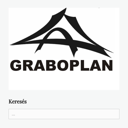
Keresés
Search
for: