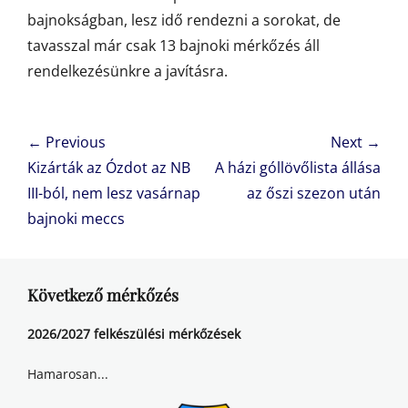
bajnokságban, lesz idő rendezni a sorokat, de
tavasszal már csak 13 bajnoki mérkőzés áll
rendelkezésünkre a javításra.
Bejegyzés
← Previous
Next →
navigáció
Previous
Next
Kizárták az Ózdot az NB
A házi góllövőlista állása
post:
post:
III-ból, nem lesz vasárnap
az őszi szezon után
bajnoki meccs
Következő mérkőzés
2026/2027 felkészülési mérkőzések
Hamarosan...