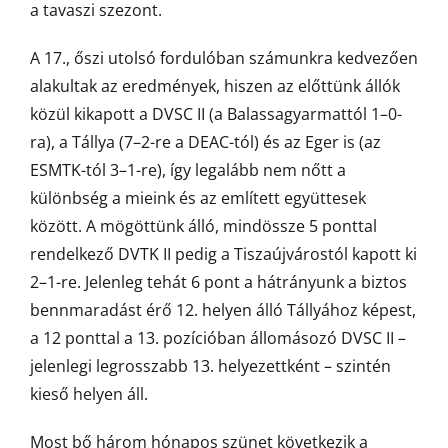
a tavaszi szezont.
A 17., őszi utolsó fordulóban számunkra kedvezően
alakultak az eredmények, hiszen az előttünk állók
közül kikapott a DVSC II (a Balassagyarmattól 1–0-
ra), a Tállya (7–2-re a DEAC-tól) és az Eger is (az
ESMTK-tól 3–1-re), így legalább nem nőtt a
különbség a mieink és az említett együttesek
között. A mögöttünk álló, mindössze 5 ponttal
rendelkező DVTK II pedig a Tiszaújvárostól kapott ki
2–1-re. Jelenleg tehát 6 pont a hátrányunk a biztos
bennmaradást érő 12. helyen álló Tállyához képest,
a 12 ponttal a 13. pozícióban állomásozó DVSC II –
jelenlegi legrosszabb 13. helyezettként – szintén
kieső helyen áll.
Most bő három hónapos szünet következik a