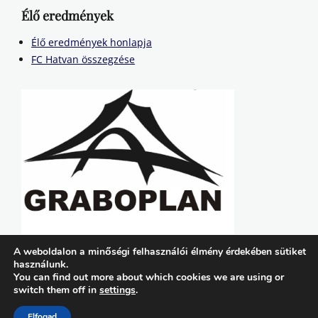
Élő eredmények
Élő eredmények honlapja
FC Hatvan összegzése
A weboldalon a minőségi felhasználói élmény érdekében sütiket
használunk.
You can find out more about which cookies we are using or
switch them off in
settings
.
Copyright © 2026
FC Hatvan
. All Rights Reserved. | Lucida by
Catch Themes
Elfogad