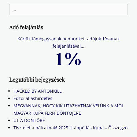
Search
for:
Adó felajánlás
Kérjük támogassanak bennünket, adójuk 1%-ának
felajánlásával...
Legutóbbi bejegyzések
HACKED BY ANTONKILL
Edzői álláshirdetés
MEGVANNAK, HOGY KIK UTAZHATNAK VELÜNK A MOL
MAGYAR KUPA FÉRFI DÖNTŐJÉRE
ÚT A DÖNTŐRE
Tisztelet a bátraknak! 2025 Utánpótlás Kupa – Összegző