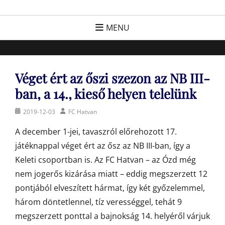
Skip
FC Hatvan
Egyesület a hatvani labdarúgásért, sportért!
to
MENU
content
Véget ért az őszi szezon az NB III-
ban, a 14., kieső helyen telelünk
Posted
Author
2019-12-03
FC Hatvan
on
A december 1-jei, tavaszról előrehozott 17.
játéknappal véget ért az ősz az NB III-ban, így a
Keleti csoportban is. Az FC Hatvan – az Ózd még
nem jogerős kizárása miatt – eddig megszerzett 12
pontjából elveszített hármat, így két győzelemmel,
három döntetlennel, tíz verességgel, tehát 9
megszerzett ponttal a bajnokság 14. helyéről várjuk