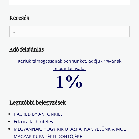
Keresés
Search
for:
Adó felajánlás
Kérjük támogassanak bennünket, adójuk 1%-ának
felajánlásával...
Legutóbbi bejegyzések
HACKED BY ANTONKILL
Edzői álláshirdetés
MEGVANNAK, HOGY KIK UTAZHATNAK VELÜNK A MOL
MAGYAR KUPA FÉRFI DÖNTŐJÉRE