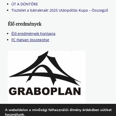
ÚT A DÖNTŐRE
Tisztelet a bátraknak! 2025 Utánpótlás Kupa – Összegző
Élő eredmények
Élő eredmények honlapja
FC Hatvan összegzése
A weboldalon a minőségi felhasználói élmény érdekében sütiket
használunk.