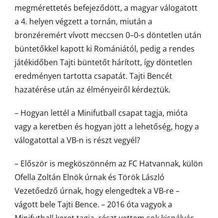
megmérettetés befejeződött, a magyar válogatott
a 4. helyen végzett a tornán, miután a
bronzéremért vívott meccsen 0–0-s döntetlen után
büntetőkkel kapott ki Romániától, pedig a rendes
játékidőben Tajti büntetőt hárított, így döntetlen
eredményen tartotta csapatát. Tajti Bencét
hazatérése után az élményeiről kérdeztük.
– Hogyan lettél a Minifutball csapat tagja, mióta
vagy a keretben és hogyan jött a lehetőség, hogy a
válogatottal a VB-n is részt vegyél?
– Először is megköszönném az FC Hatvannak, külön
Ofella Zoltán Elnök úrnak és Török László
Vezetőedző úrnak, hogy elengedtek a VB-re –
vágott bele Tajti Bence. – 2016 óta vagyok a