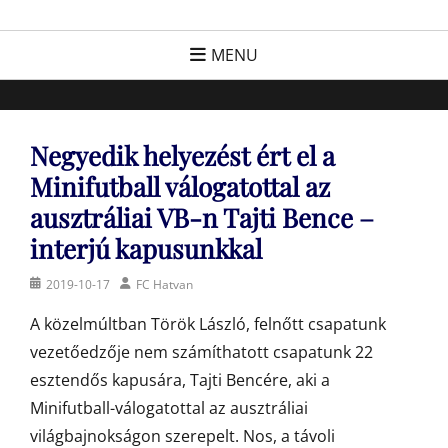
Skip
FC Hatvan
Egyesület a hatvani labdarúgásért, sportért!
to
MENU
content
Negyedik helyezést ért el a
Minifutball válogatottal az
ausztráliai VB-n Tajti Bence –
interjú kapusunkkal
Posted
Author
2019-10-17
FC Hatvan
on
A közelmúltban Török László, felnőtt csapatunk
vezetőedzője nem számíthatott csapatunk 22
esztendős kapusára, Tajti Bencére, aki a
Minifutball-válogatottal az ausztráliai
világbajnokságon szerepelt. Nos, a távoli