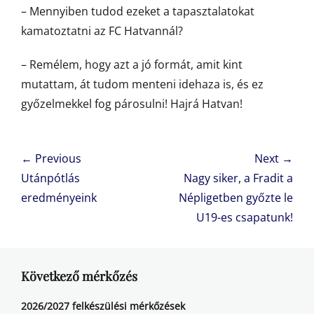
– Mennyiben tudod ezeket a tapasztalatokat
kamatoztatni az FC Hatvannál?
– Remélem, hogy azt a jó formát, amit kint
mutattam, át tudom menteni idehaza is, és ez
győzelmekkel fog párosulni! Hajrá Hatvan!
Bejegyzés
← Previous
Next →
navigáció
Previous
Next
Utánpótlás
Nagy siker, a Fradit a
post:
post:
eredményeink
Népligetben győzte le
U19-es csapatunk!
Következő mérkőzés
2026/2027 felkészülési mérkőzések