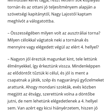
Minifutball keret tagja, részt vettem sok kispályás
tornán és az ottani jó teljesítményem alapján a
szövetségi kapitánytól, Nagy Lajostól kaptam
meghívót a válogatottba.
– Összességében milyen volt az ausztráliai torna?
Milyen célokkal vágtatok neki a tornának és
mennyire vagy elégedett végül az elért 4. hellyel?
– Nagyon jól éreztük magunkat kint, tele lettünk
élményekkel, így érkeztünk vissza. Mindenképpen
az elődöntőt tűztük ki célul, és jól is ment a
csapatnak a játék, szép és nagyarányú győzelmeket
arattunk. Ahogy mondani szokták, evés közben
megjött az étvágy, szerettünk volna a döntőbe
jutni, de nem lehetünk elégedetlenek a 4. hellyel
sem. Van azért egy kicsi hiányérzetem, hiszen jó