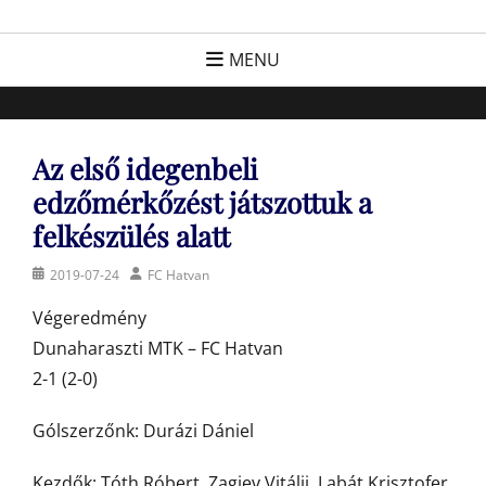
Skip
FC Hatvan
Egyesület a hatvani labdarúgásért, sportért!
to
MENU
content
Az első idegenbeli
edzőmérkőzést játszottuk a
felkészülés alatt
Posted
Author
2019-07-24
FC Hatvan
on
Végeredmény
Dunaharaszti MTK – FC Hatvan
2-1 (2-0)
Gólszerzőnk: Durázi Dániel
Kezdők: Tóth Róbert, Zagiev Vitálij, Labát Krisztofer,