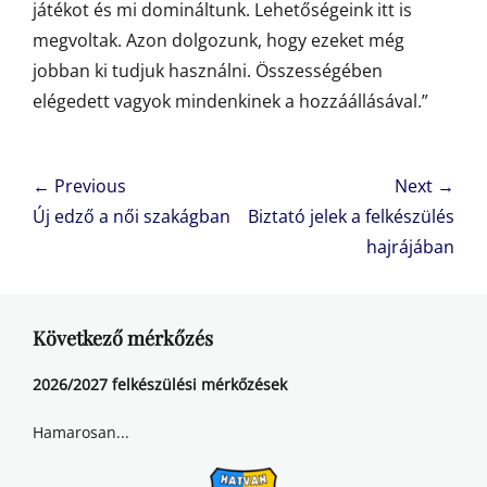
játékot és mi domináltunk. Lehetőségeink itt is
megvoltak. Azon dolgozunk, hogy ezeket még
jobban ki tudjuk használni. Összességében
elégedett vagyok mindenkinek a hozzáállásával.”
Bejegyzés
← Previous
Next →
navigáció
Previous
Next
Új edző a női szakágban
Biztató jelek a felkészülés
post:
post:
hajrájában
Következő mérkőzés
2026/2027 felkészülési mérkőzések
Hamarosan...