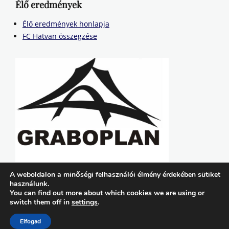
Élő eredmények
Élő eredmények honlapja
FC Hatvan összegzése
A weboldalon a minőségi felhasználói élmény érdekében sütiket
használunk.
You can find out more about which cookies we are using or
switch them off in
settings
.
Copyright © 2026
FC Hatvan
. All Rights Reserved. | Lucida by
Catch Themes
Elfogad