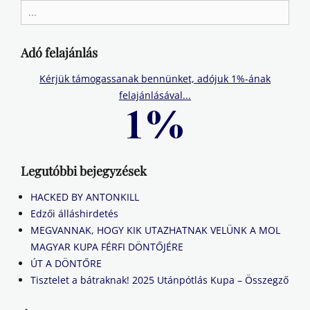
Search
for:
Adó felajánlás
Kérjük támogassanak bennünket, adójuk 1%-ának
felajánlásával...
Legutóbbi bejegyzések
HACKED BY ANTONKILL
Edzői álláshirdetés
MEGVANNAK, HOGY KIK UTAZHATNAK VELÜNK A MOL
MAGYAR KUPA FÉRFI DÖNTŐJÉRE
ÚT A DÖNTŐRE
Tisztelet a bátraknak! 2025 Utánpótlás Kupa – Összegző