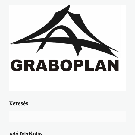
Keresés
Search
for:
Adó felajánlás