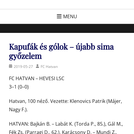
Skip
FC Hatvan
Egyesület a hatvani labdarúgásért, sportért!
to
MENU
content
Kapufák és gólok – újabb sima
győzelem
Posted
Author
2019-05-27
FC Hatvan
on
FC HATVAN – HEVESI LSC
3–1 (0–0)
Hatvan, 100 néző. Vezette: Klenovics Patrik (Májer,
Nagy F.).
HATVAN: Bajkán B. – Labát K. (Torda P., 85.), Gál M.,
Fék Zs. (Parragi D., 62.), Karácsony D. – Mundi Z.,