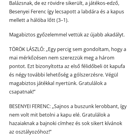
Balázsnak, de ez rövidre sikerült, a játékos-edző,
Besenyei Ferenc így lecsapott a labdára és a kapus
mellett a hálóba lőtt (3–1).
Magabiztos győzelemmel vettük az újabb akadályt.
TÖRÖK LÁSZLÓ: „Egy percig sem gondoltam, hogy a
mai mérkőzésen nem szerezzük meg a három
pontot. Ezt bizonyította az első félidőbeli öt kapufa
és négy további lehetőség a gólszerzésre. Végül
magabiztos játékkal nyertünk. Gratulálok a
csapatnak!”
BESENYEI FERENC: „Sajnos a buszunk lerobbant, így
nem volt mit betolni a kapu elé. Gratulálok a
hazaiaknak a bajnoki címhez és sok sikert kívánok
az osztályozóhoz!”