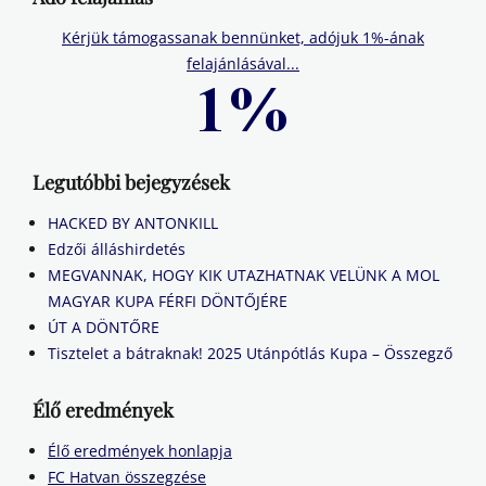
Kérjük támogassanak bennünket, adójuk 1%-ának
felajánlásával...
Legutóbbi bejegyzések
HACKED BY ANTONKILL
Edzői álláshirdetés
MEGVANNAK, HOGY KIK UTAZHATNAK VELÜNK A MOL
MAGYAR KUPA FÉRFI DÖNTŐJÉRE
ÚT A DÖNTŐRE
Tisztelet a bátraknak! 2025 Utánpótlás Kupa – Összegző
Élő eredmények
Élő eredmények honlapja
FC Hatvan összegzése