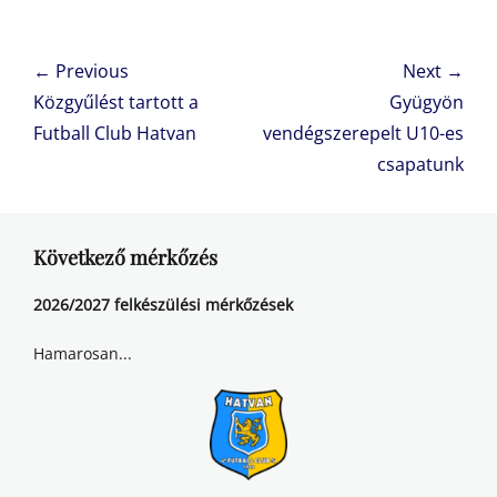
Bejegyzés
← Previous
Next →
navigáció
Previous
Next
Közgyűlést tartott a
Gyügyön
post:
post:
Futball Club Hatvan
vendégszerepelt U10-es
csapatunk
Következő mérkőzés
2026/2027 felkészülési mérkőzések
Hamarosan...