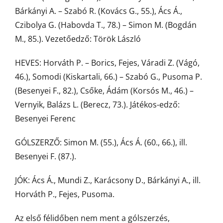
Bárkányi A. – Szabó R. (Kovács G., 55.), Ács Á.,
Czibolya G. (Habovda T., 78.) – Simon M. (Bogdán
M., 85.). Vezetőedző: Török László
HEVES: Horváth P. – Borics, Fejes, Váradi Z. (Vágó,
46.), Somodi (Kiskartali, 66.) – Szabó G., Pusoma P.
(Besenyei F., 82.), Csőke, Ádám (Korsós M., 46.) –
Vernyik, Balázs L. (Berecz, 73.). Játékos-edző:
Besenyei Ferenc
GÓLSZERZŐ: Simon M. (55.), Ács Á. (60., 66.), ill.
Besenyei F. (87.).
JÓK: Ács Á., Mundi Z., Karácsony D., Bárkányi A., ill.
Horváth P., Fejes, Pusoma.
Az első félidőben nem ment a gólszerzés,