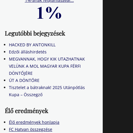
1%-ának felajánlásával...
Legutóbbi bejegyzések
HACKED BY ANTONKILL
Edzői álláshirdetés
MEGVANNAK, HOGY KIK UTAZHATNAK
VELÜNK A MOL MAGYAR KUPA FÉRFI
DÖNTŐJÉRE
ÚT A DÖNTŐRE
Tisztelet a bátraknak! 2025 Utánpótlás
Kupa – Összegző
Élő eredmények
Élő eredmények honlapja
FC Hatvan összegzése