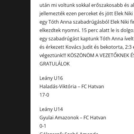
után mi voltunk sokkal erőszakosabb és a
jellemezték ezen perceket és jött Elek Nik
egy Tóth Anna szabadrúgásból Elek Niki fir
elkezdtek nyomni. 15 perc alatt le is dolgoz
egy szabadrúgást kaptunk Tóth Anna ívelt
és érkezett Kovács Judit és bekotorta, 2:3
végeztünk!!! KÖSZÖNÖM A VEZETŐKNEK É
GRATULÁLOK
Leány U16
Haladás-Viktória – FC Hatvan
17-0
Leány U14
Gyulai Amazonok – FC Hatvan
0-1