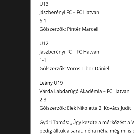
U13
Jászberényi FC – FC Hatvan
6-1
Gólszerzők: Pintér Marcell
U12
Jászberényi FC – FC Hatvan
1-1
Gólszerzők: Vörös Tibor Dániel
Leány U19
Várda Labdarúgó Akadémia – FC Hatvan
2-3
Gólszerzők: Elek Nikoletta 2, Kovács Judit
Győri Tamás: „Úgy kezdte a mérkőzést a 
pedig álltuk a sarat, néha néha még mi is e