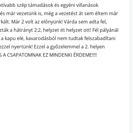
ktívabb szép támadások és egyéni villanások
i és már vezetünk is, még a vezetést át sem éltem már
kált. Már 2 volt az előnyünk! Várda sem adta fel,
ták a hátrányt 2:2, helyzet itt helyzet ott! Fél pályánál
 a kapu elé, kavarodásból nem tudtak felszabadítani
 ezzel nyertünk! Ezzel a győzelemmel a 2. helyen
S A CSAPATOMNAK EZ MINDENKI ÉRDEME!!!!