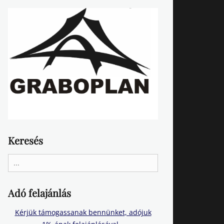
Keresés
Search
for:
Adó felajánlás
Kérjük támogassanak bennünket, adójuk