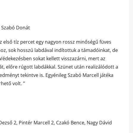
d, Szabó Donát
z első tíz percet egy nagyon rossz minőségű füves
hoz, sok hosszú labdával indítottuk a támadóinkat, de
Védekezésben sokat kellett visszazárni, mert az
át, előre rúgott labdákkal. Szünet után realizálódott a
edményt tekintve is. Egyénileg Szabó Marcell játéka
hető volt. ”
ezső 2, Pintér Marcell 2, Czakó Bence, Nagy Dávid