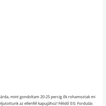
Várda, mint gondoltam 20-25 percig ők rohamoztak mi
ljutottunk az ellenfél kapujához! Félidő 0:0. Fordulás