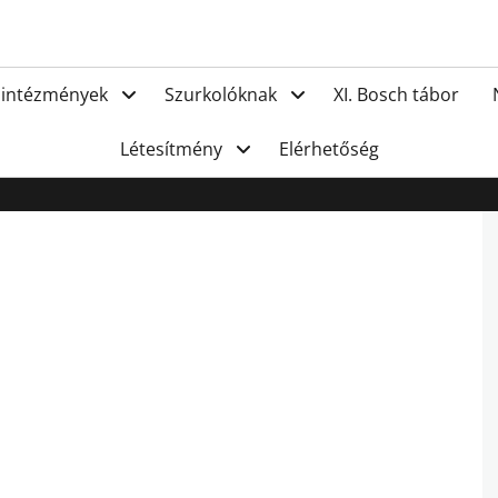
FC Hat
 intézmények
Szurkolóknak
XI. Bosch tábor
Létesítmény
Elérhetőség