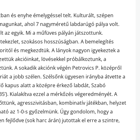
tban és enyhe émelygéssel telt. Kulturált, szépen
agunkat, ahol 7 nagyméretű labdarúgó pálya volt.
lt az egyik. Mi a műfüves pályán játszottunk.
 értekezlet, szokásos hosszúságban. A bemelegítés
oritól és megkezdtük. A lányok nagyon igyekeztek a
zettük akcióinkat, lövésekkel próbálkoztunk, a
tünk. A sokadik akciónk végén Petrovics P. középről
óriát a jobb szélen. Szélsőnk ügyesen irányba átvette a
dő kapus alatt a középre érkező labdát, Szabó
35’). Kialakítva ezzel a mérkőzés végeredményét. A
őttünk, agresszivitásban, kombinatív játékban, helyzet
ató az 1-0-s győzelmünk. Úgy gondolom, hogy a
fejlődve (sok harc árán) jutottak el erre a szintre,