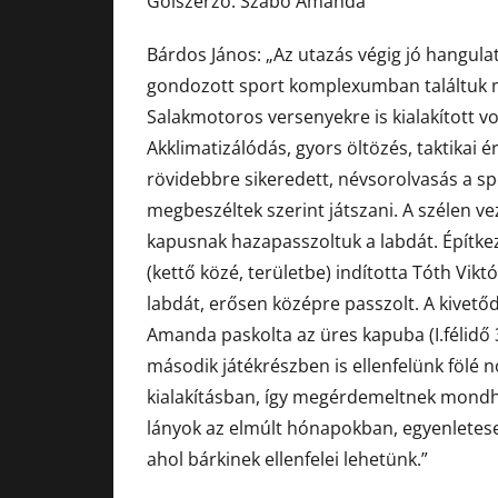
Gólszerző: Szabó Amanda
Bárdos János: „Az utazás végig jó hangula
gondozott sport komplexumban találtuk m
Salakmotoros versenyekre is kialakított vo
Akklimatizálódás, gyors öltözés, taktikai
rövidebbre sikeredett, névsorolvasás a sp
megbeszéltek szerint játszani. A szélen ve
kapusnak hazapasszoltuk a labdát. Építkez
(kettő közé, területbe) indította Tóth Vikt
labdát, erősen középre passzolt. A kivető
Amanda paskolta az üres kapuba (I.félidő 
második játékrészben is ellenfelünk fölé n
kialakításban, így megérdemeltnek mondh
lányok az elmúlt hónapokban, egyenletesen 
ahol bárkinek ellenfelei lehetünk.”