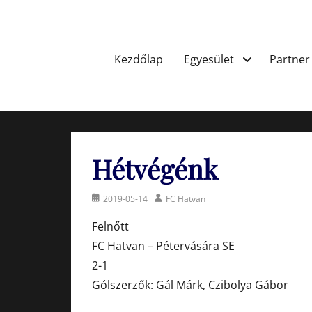
Skip
to
Egyesület a hatvani labdarúgásért, sportért!
content
Primary
Kezdőlap
Egyesület
Partner
menu
Hétvégénk
Posted
Author
2019-05-14
FC Hatvan
on
Felnőtt
FC Hatvan – Pétervására SE
2-1
Gólszerzők: Gál Márk, Czibolya Gábor