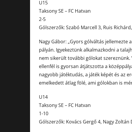
U15
Taksony SE – FC Hatvan
2-5
Gólszerzők: Szabó Marcell 3, Ruis Richár
Nagy Gábor: „Gyors gólváltás jellemezte a
pályán. Igyekeztünk alkalmazkodni a talaj
nem sikerült további gólokat szereznünk. 
ellenfél is gyorsan átjátszotta a középpály
nagyobb játéktudás, a játék képét és az er
emelkedett átlag fölé, ami gólokban is mér
U14
Taksony SE – FC Hatvan
1-10
Gólszerzők: Kovács Gergő 4, Nagy Zoltán D