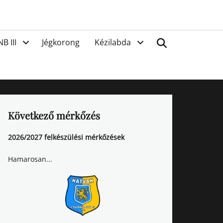
van
Search
NB III
Jégkorong
Kézilabda
Következő mérkőzés
2026/2027 felkészülési mérkőzések
Hamarosan...